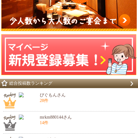
総合投稿数ランキング
ぴぐもんさん
28件
mrkm880144さん
14件