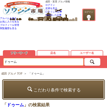
成田・富里 グルメ情報
ログイン
足跡を見る
口コミした記事
ログイン
QandAした記事
アルバムを見る
お気に入りを見る
プロフィール管理
閲覧履歴を見る
フリーワード
店名
ユーザー名
成田 グルメ TOP
＞
「ドゥーム」
こだわり条件で検索する
「
ドゥーム
」の検索結果