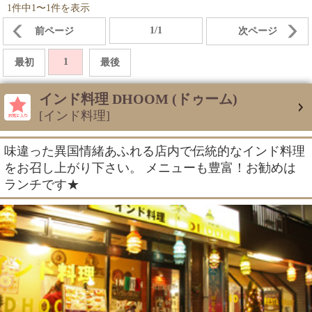
1件中1〜1件を表示
1/1
前ページ
次ページ
1
最初
最後
インド料理 DHOOM (ドゥーム)
[インド料理]
味違った異国情緒あふれる店内で伝統的なインド料理
をお召し上がり下さい。 メニューも豊富！お勧めは
ランチです★