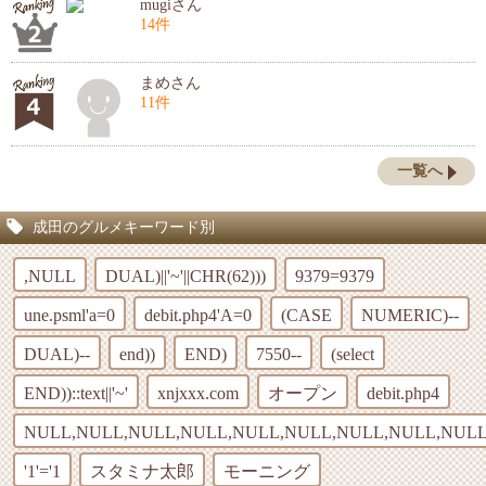
mugiさん
14件
まめさん
11件
一覧へ
成田のグルメキーワード別
,NULL
DUAL)||'~'||CHR(62)))
9379=9379
une.psml'a=0
debit.php4'A=0
(CASE
NUMERIC)--
DUAL)--
end))
END)
7550--
(select
END))::text||'~'
xnjxxx.com
オープン
debit.php4
NULL,NULL,NULL,NULL,NULL,NULL,NULL,NULL,NULL
'1'='1
スタミナ太郎
モーニング