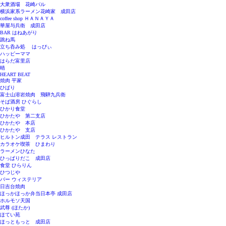
大衆酒場 花崎バル
横浜家系ラーメン花崎家 成田店
coffee shop ＨＡＮＡＹＡ
華屋与兵衛 成田店
BAR はねあがり
跳ね馬
立ち呑み処 はっぴぃ
ハッピーママ
はらだ富里店
晴
HEART BEAT
焼肉 平家
ひばり
富士山溶岩焼肉 飛騨九兵衛
そば酒房 ひぐらし
ひかり食堂
ひかたや 第二支店
ひかたや 本店
ひかたや 支店
ヒルトン成田 テラス レストラン
カラオケ喫茶 ひまわり
ラーメンひなた
ひっぱりだこ 成田店
食堂 ひらりん
ひつじや
バー ウィステリア
日吉台焼肉
ほっかほっか弁当日本亭 成田店
ホルモソ天国
武尊 (ほたか)
ほてい苑
ほっともっと 成田店