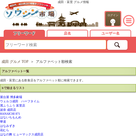
成田・富里 グルメ情報
ログイン
フリーワード
店名
ユーザー名
成田 グルメ TOP
＞
アルファベット順検索
アルファベット一覧
成田・富里にある飲食店をアルファベット順に検索できます。
hで始まるリスト
屋台屋 博多劇場
ウェルコ成田 ハーフタイム
濱ふうふう 富里店
波奈 成田店
HANAICHI 871
はないちもんめ
華道
はなみずき
花むら
はなの舞 ヒューマックス成田店