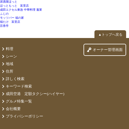
居酒屋ほっと
ほっともっと 富里店
成田エクセル東急 中華料理 蓬莱
ふじの
モッツバー 福の家
福たけ 富里店
百香亭
▲トップへ戻る
料理
オーナー管理画面
シーン
地域
住所
詳しく検索
キーワード検索
成田空港 定額タクシー(ハイヤー)
グルメ特集一覧
会社概要
プライバシーポリシー