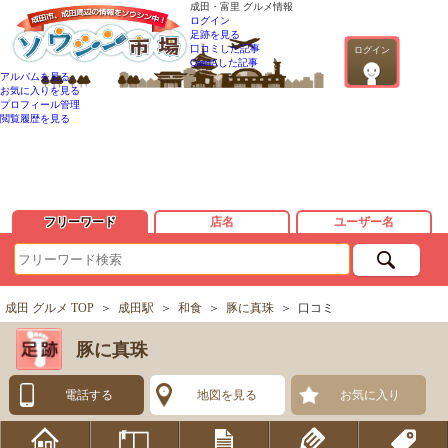
成田・富里 グルメ情報
ログイン
足跡を見る
口コミした記事
ログイン
QandAした記事
アルバムを見る
お気に入りを見る
プロフィール管理
閲覧履歴を見る
フリーワード
店名
ユーザー名
成田 グルメ TOP
＞
成田駅
＞
和食
＞
豚に真珠
＞
口コミ
豚に真珠
電話する
地図を見る
お気に入り