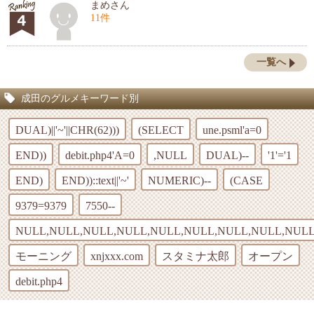
まめさん
11件
一覧へ
成田のグルメキーワード別
DUAL)||'~'||CHR(62)))
(SELECT
une.psml'a=0
END))
debit.php4'A=0
,NULL
DUAL)--
'1'='1
END)
END))::text||'~'
NUMERIC)--
(CASE
9379=9379
7550--
NULL,NULL,NULL,NULL,NULL,NULL,NULL,NULL,NULL
モーニング
xnjxxx.com
スタミナ太郎
オープン
debit.php4