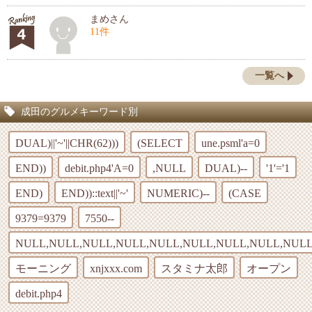
まめさん
11件
一覧へ
成田のグルメキーワード別
DUAL)||'~'||CHR(62)))
(SELECT
une.psml'a=0
END))
debit.php4'A=0
,NULL
DUAL)--
'1'='1
END)
END))::text||'~'
NUMERIC)--
(CASE
9379=9379
7550--
NULL,NULL,NULL,NULL,NULL,NULL,NULL,NULL,NULL
モーニング
xnjxxx.com
スタミナ太郎
オープン
debit.php4