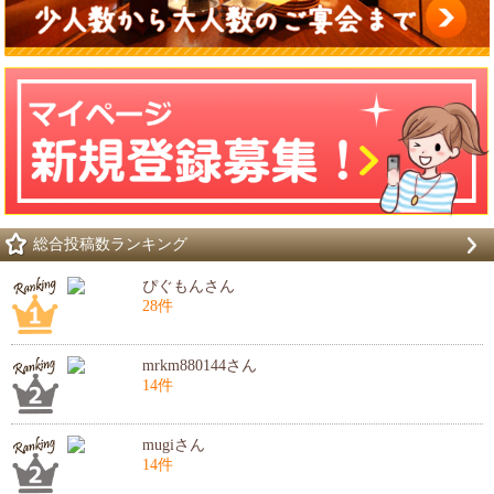
総合投稿数ランキング
ぴぐもんさん
28件
mrkm880144さん
14件
mugiさん
14件