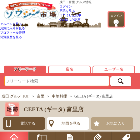
成田・富里 グルメ情報
ログイン
足跡を見る
口コミした記事
ログイン
QandAした記事
アルバムを見る
お気に入りを見る
プロフィール管理
閲覧履歴を見る
フリーワード
店名
ユーザー名
成田 グルメ TOP
＞
富里
＞
中華料理
＞
GEETA (ギータ) 富里店
GEETA (ギータ) 富里店
電話する
地図を見る
お気に入り