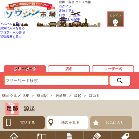
成田・富里 グルメ情報
ログイン
足跡を見る
口コミした記事
ログイン
QandAした記事
アルバムを見る
お気に入りを見る
プロフィール管理
閲覧履歴を見る
フリーワード
店名
ユーザー名
成田 グルメ TOP
＞
成田駅
＞
居酒屋
＞
源起
＞
口コミ
源起
電話する
地図を見る
お気に入り