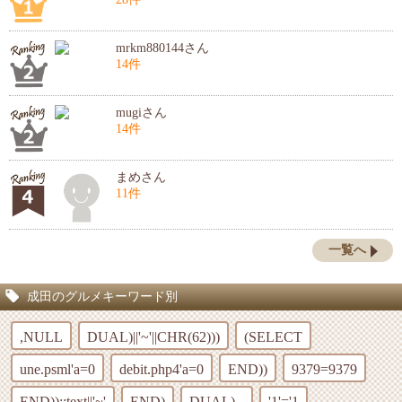
mrkm880144さん
14件
mugiさん
14件
まめさん
11件
一覧へ
成田のグルメキーワード別
,NULL
DUAL)||'~'||CHR(62)))
(SELECT
une.psml'a=0
debit.php4'a=0
END))
9379=9379
END))::text||'~'
END)
DUAL)--
'1'='1