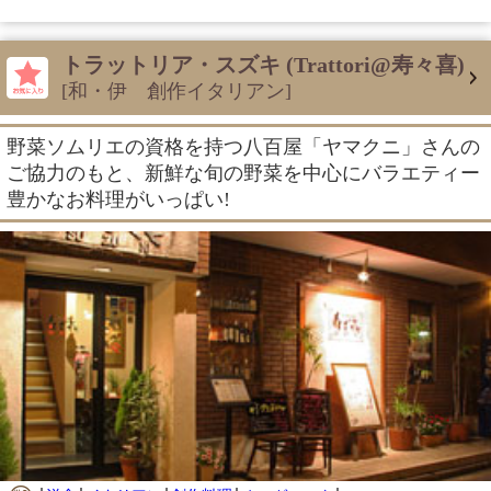
トラットリア・スズキ (Trattori@寿々喜)
[和・伊 創作イタリアン]
野菜ソムリエの資格を持つ八百屋「ヤマクニ」さんの
ご協力のもと、新鮮な旬の野菜を中心にバラエティー
豊かなお料理がいっぱい!