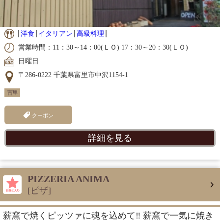
洋食
イタリアン
高級料理
営業時間：11：30～14：00(ＬＯ) 17：30～20：30(ＬＯ)
日曜日
〒286-0222 千葉県富里市中沢1154-1
富里
クーポン
詳細を見る
PIZZERIA ANIMA
[ピザ]
薪窯で焼くピッツァに魂を込めて‼︎ 薪窯で一気に焼き