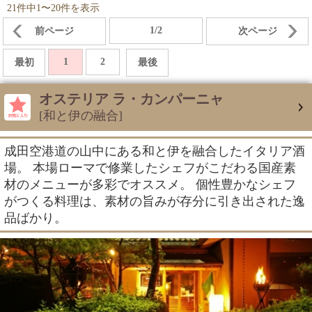
21件中1〜20件を表示
1/2
前ページ
次ページ
1
2
最初
最後
オステリア ラ・カンパーニャ
[和と伊の融合]
成田空港道の山中にある和と伊を融合したイタリア酒
場。 本場ローマで修業したシェフがこだわる国産素
材のメニューが多彩でオススメ。 個性豊かなシェフ
がつくる料理は、素材の旨みが存分に引き出された逸
品ばかり。