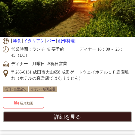
洋食
イタリアン
バー
創作料理
営業時間：ランチ ※ 要予約 ディナー 18：00～ 23：
45（LO）
ディナー 月曜日 ※祝日営業
〒286-0131 成田市大山658 成田ゲートウェイホテル１Ｆ庭園離
れ（ホテルの直営店ではありません）
成田・富里 全て
イオン・成田空港
紹介動画
詳細を見る