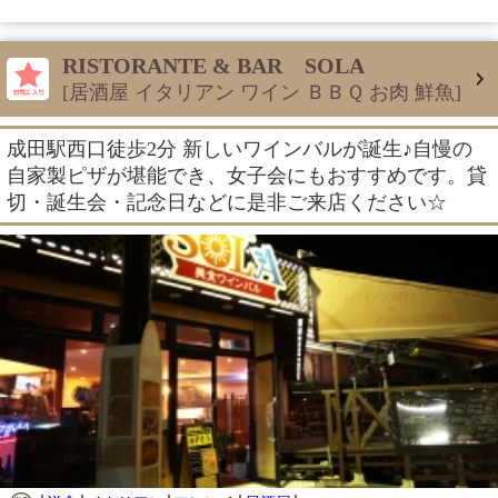
RISTORANTE & BAR SOLA
[居酒屋 イタリアン ワイン ＢＢＱ お肉 鮮魚]
成田駅西口徒歩2分 新しいワインバルが誕生♪自慢の
自家製ピザが堪能でき、女子会にもおすすめです。貸
切・誕生会・記念日などに是非ご来店ください☆