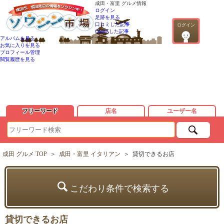
成田・富里 グルメ情報
ログイン
足跡を見る
口コミした記事
ログイン
QandAした記事
アルバムを見る
お気に入りを見る
プロフィール管理
閲覧履歴を見る
フリーワード
店名
ユーザー名
成田 グルメ TOP
＞
成田・富里 イタリアン
＞
貸切できるお店
こだわり条件で検索する
貸切できるお店