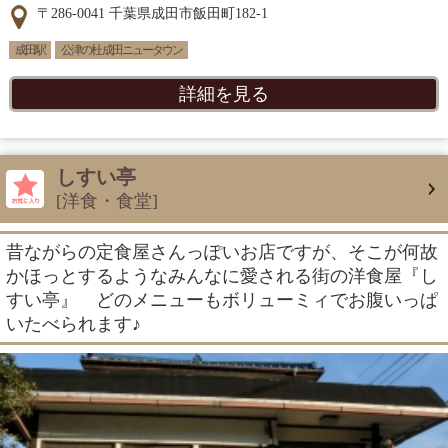
〒286-0041 千葉県成田市飯田町182-1
成田駅
公津の杜 成田ニュータウン
詳細を見る
しすい亭
[洋食・食堂]
昔ながらの定食屋さんっぽいお店ですが、そこが何故
かほっとするようなみんなに愛される街の洋食屋『し
すい亭』 どのメニューもボリューミィでお腹いっぱ
いたべられます♪