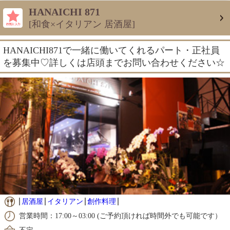
HANAICHI 871
[和食×イタリアン 居酒屋]
HANAICHI871で一緒に働いてくれるパート・正社員
を募集中♡詳しくは店頭までお問い合わせください☆
居酒屋
イタリアン
創作料理
営業時間：17:00～03:00 (ご予約頂ければ時間外でも可能です）