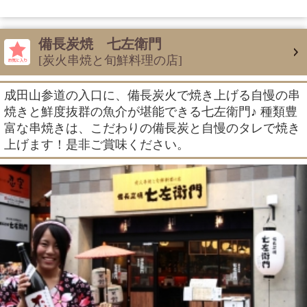
備長炭焼 七左衛門
[炭火串焼と旬鮮料理の店]
成田山参道の入口に、備長炭火で焼き上げる自慢の串
焼きと鮮度抜群の魚介が堪能できる七左衛門♪ 種類豊
富な串焼きは、こだわりの備長炭と自慢のタレで焼き
上げます！是非ご賞味ください。