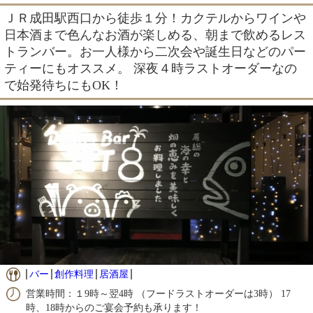
ＪＲ成田駅西口から徒歩１分！カクテルからワインや
日本酒まで色んなお酒が楽しめる、朝まで飲めるレス
トランバー。お一人様から二次会や誕生日などのパー
ティーにもオススメ。 深夜４時ラストオーダーなの
で始発待ちにもOK！
バー
創作料理
居酒屋
営業時間：１9時～翌4時 （フードラストオーダーは3時） 17
時、18時からのご宴会予約も承ります！