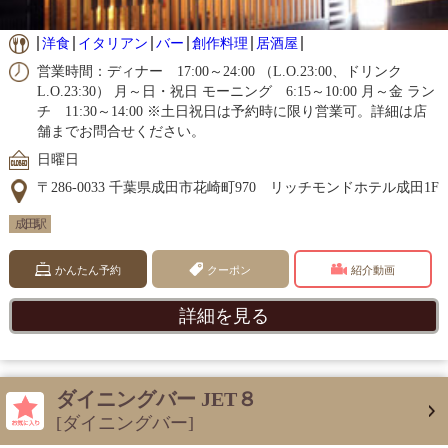
洋食
イタリアン
バー
創作料理
居酒屋
営業時間：ディナー 17:00～24:00 （L.O.23:00、ドリンク
L.O.23:30） 月～日・祝日 モーニング 6:15～10:00 月～金 ラン
チ 11:30～14:00 ※土日祝日は予約時に限り営業可。詳細は店
舗までお問合せください。
日曜日
〒286-0033 千葉県成田市花崎町970 リッチモンドホテル成田1F
成田駅
かんたん予約
クーポン
紹介動画
詳細を見る
ダイニングバー JET８
[ダイニングバー]