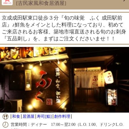
[古民家風和食居酒屋]
京成成田駅東口徒歩３分『旬の味覚 ふく 成田駅前
店』♪鮮魚をメインとした料理になっており、初めて
ご来店されるお客様、築地市場直送される旬のお刺身
『五品刺し』を、まずはご注文くださいませ！！
和食
居酒屋
寿司[鮨]
創作料理
営業時間：ディナー 17:00～翌2:00（L.O. 1:00、ドリンクL.O.