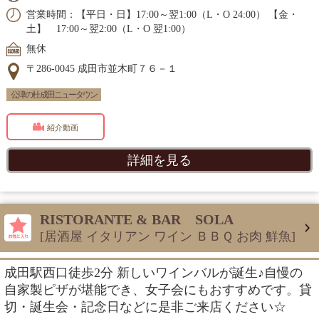
営業時間：【平日・日】17:00～翌1:00（L・O 24:00） 【金・
土】 17:00～翌2:00（L・O 翌1:00）
無休
〒286-0045 成田市並木町７６－１
公津の杜 成田ニュータウン
紹介動画
詳細を見る
RISTORANTE & BAR SOLA
[居酒屋 イタリアン ワイン ＢＢＱ お肉 鮮魚]
成田駅西口徒歩2分 新しいワインバルが誕生♪自慢の
自家製ピザが堪能でき、女子会にもおすすめです。貸
切・誕生会・記念日などに是非ご来店ください☆