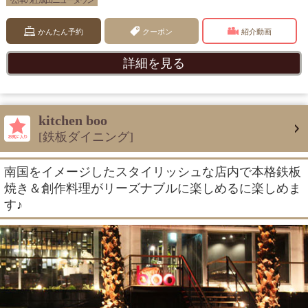
公津の杜 成田ニュータウン
かんたん予約
クーポン
紹介動画
詳細を見る
kitchen boo
[鉄板ダイニング]
南国をイメージしたスタイリッシュな店内で本格鉄板
焼き＆創作料理がリーズナブルに楽しめるに楽しめま
す♪