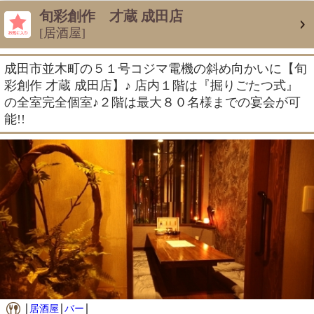
旬彩創作 才蔵 成田店
[居酒屋]
成田市並木町の５１号コジマ電機の斜め向かいに【旬
彩創作 才蔵 成田店】♪ 店内１階は『掘りごたつ式』
の全室完全個室♪２階は最大８０名様までの宴会が可
能!!
居酒屋
バー