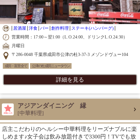
居酒屋
洋食
バー
創作料理
ステーキ(ハンバーグ)
営業時間：17:00～翌1:00（L.O.24:00、ドリンクL.O.24:30）
月曜日
〒286-0048 千葉県成田市公津の杜3-37-3 メゾンドヴュー104
成田・富里 全て
公津の杜 成田ニュータウン
詳細を見る
アジアンダイニング 縁
[中華料理]
店主こだわりのヘルシー中華料理をリーズナブルに楽
しめます♪女子会は飲み放題付きで3300円！TVでも放