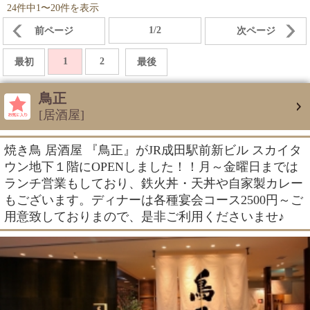
24件中1〜20件を表示
1/2
前ページ
次ページ
1
2
最初
最後
鳥正
[居酒屋]
焼き鳥 居酒屋 『鳥正』がJR成田駅前新ビル スカイタ
ウン地下１階にOPENしました！！月～金曜日までは
ランチ営業もしており、鉄火丼・天丼や自家製カレー
もございます。ディナーは各種宴会コース2500円～ご
用意致しておりまので、是非ご利用くださいませ♪