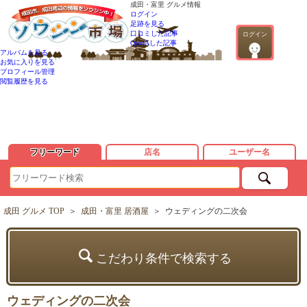
成田・富里 グルメ情報
ログイン
足跡を見る
口コミした記事
ログイン
QandAした記事
アルバムを見る
お気に入りを見る
プロフィール管理
閲覧履歴を見る
フリーワード
店名
ユーザー名
成田 グルメ TOP
＞
成田・富里 居酒屋
＞
ウェディングの二次会
こだわり条件で検索する
ウェディングの二次会