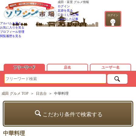
成田・富里 グルメ情報
ログイン
足跡を見る
口コミした記事
ログイン
QandAした記事
アルバムを見る
お気に入りを見る
プロフィール管理
閲覧履歴を見る
フリーワード
店名
ユーザー名
成田 グルメ TOP
＞
日吉台
＞
中華料理
こだわり条件で検索する
中華料理