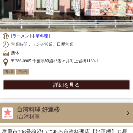
ラーメン
中華料理
営業時間：ランチ営業、日曜営業
無休
〒286-0905 千葉県印旛郡酒々井町上岩橋1130-1
酒々井
日吉台
詳細を見る
台湾料理 好運楼
[台湾料理]
富里市296号線沿いにある台湾料理店【好運楼】お昼