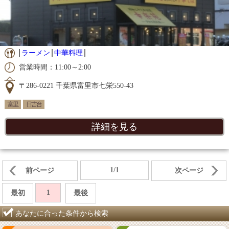
ラーメン
中華料理
営業時間：11:00～2:00
〒286-0221 千葉県富里市七栄550-43
富里
日吉台
詳細を見る
1/1
前ページ
次ページ
1
最初
最後
あなたに合った条件から検索