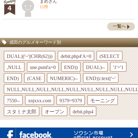
まめさん
11件
一覧へ
成田のグルメキーワード別
DUAL)||'~'||CHR(62)))
debit.php4'A=0
(SELECT
,NULL
une.psml'a=0
END))
DUAL)--
'1'='1
END)
(CASE
NUMERIC)--
END))::text||'~'
NULL,NULL,NULL,NULL,NULL,NULL,NULL,NULL,NULL
7550--
xnjxxx.com
9379=9379
モーニング
スタミナ太郎
オープン
debit.php4