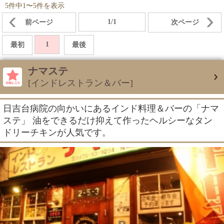
5件中1〜5件を表示
1/1
前ページ
次ページ
1
最初
最後
ナマステ
[インドレストラン＆バー]
日吉台病院の向かいにあるインド料理＆バーの「ナマ
ステ」 油をできるだけ抑えて作ったヘルシーなタン
ドリーチキンが人気です。