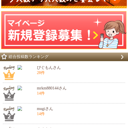
総合投稿数ランキング
ぴぐもんさん
28件
mrkm880144さん
14件
mugiさん
14件