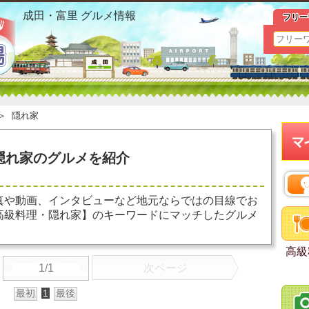
日吉台 高級料理 隠れ家 お勧めグルメ おすすめ情報
成田・富里 グルメ情報
フリー
＞
隠れ家
隠れ家のグルメを紹介
真や動画、インタビューなど地元ならではの目線でお
高級料理・隠れ家】のキーワードにマッチしたグルメ
高級
1/1
次ページ
最初
1
最後