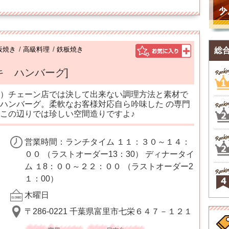
板焼き
/
高級料理
/
鉄板焼き
総
キ ハンバーグ]
）チェーン店では決して出来ない調理方法と素材で
ハンバーグ。柔軟なお客様対応自ら吟味した の専門
この辺りでは珍しい空間造りですよ♪
営業時間：ランチタイム １１：３０～１４：
００ （ラストオーダー13：30） ディナータイ
ム １8：００～２２：００ （ラストオーダー2
１：00）
木曜日
〒286-0221 千葉県富里市七栄６４７－１２１