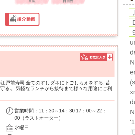
富里
日吉台
u
d
N
e
(
台)江戸前寿司 全てのすしダネに下ごしらえをする. 昔
守る.。気軽なランチから接待まで様々な用途にご利
x
d
営業時間：11：30～14：30 17：00～22：
N
00（ラストオーダー）
'1
水曜日