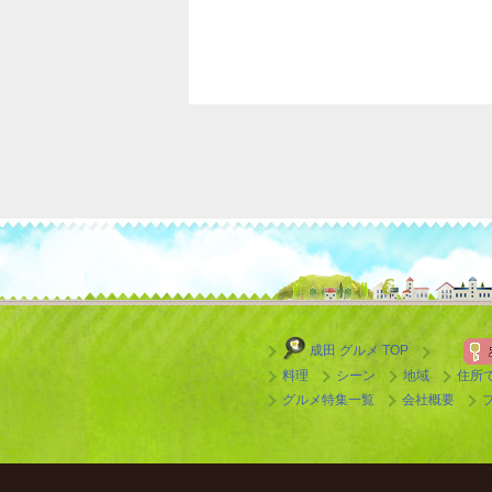
成田 グルメ TOP
料理
シーン
地域
住所
グルメ特集一覧
会社概要