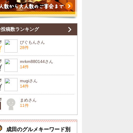
合投稿数ランキング
ぴぐもんさん
28件
mrkm880144さん
14件
mugiさん
14件
まめさん
11件
成田のグルメキーワード別