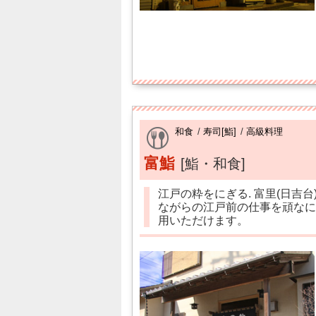
和食
/
寿司[鮨]
/
高級料理
富鮨
[鮨・和食]
江戸の粋をにぎる. 富里(日吉
ながらの江戸前の仕事を頑なに
用いただけます。