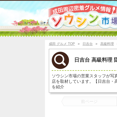
成田 グルメ TOP
＞
日吉台
＞
高級料理
日吉台 高級料理 
ソウシン市場の営業スタッフが写
店を取材しています。【日吉台・
を紹介
前ページ