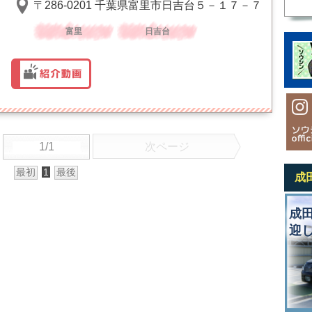
〒286-0201 千葉県富里市日吉台５－１７－７
富里
日吉台
1/1
次ページ
最初
1
最後
成
成
迎