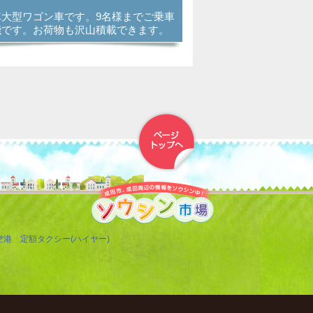
車大型ワゴン車です。9名様までご乗車
能です。お荷物も沢山積載できます。
▲トップへ戻る
空港 定額タクシー(ハイヤー)