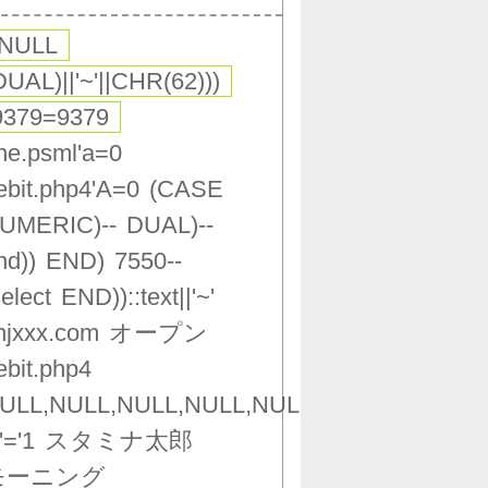
,NULL
DUAL)||'~'||CHR(62)))
9379=9379
ne.psml'a=0
ebit.php4'A=0
(CASE
UMERIC)--
DUAL)--
nd))
END)
7550--
select
END))::text||'~'
njxxx.com
オープン
ebit.php4
ULL,NULL,NULL,NULL,NULL,NULL,NULL,NU
'='1
スタミナ太郎
モーニング