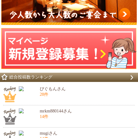
総合投稿数ランキング
ぴぐもんさん
28件
mrkm880144さん
14件
mugiさん