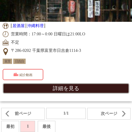
居酒屋
沖縄料理
営業時間：17:00～0:00 日曜日は21:00LO
不定
〒286-0202 千葉県富里市日吉倉1114-3
富里
日吉台
紹介動画
詳細を見る
1/1
前ページ
次ページ
1
最初
最後