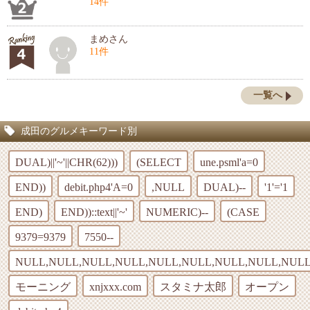
14件
まめさん
11件
一覧へ
成田のグルメキーワード別
DUAL)||'~'||CHR(62)))
(SELECT
une.psml'a=0
END))
debit.php4'A=0
,NULL
DUAL)--
'1'='1
END)
END))::text||'~'
NUMERIC)--
(CASE
9379=9379
7550--
NULL,NULL,NULL,NULL,NULL,NULL,NULL,NULL,NULL
モーニング
xnjxxx.com
スタミナ太郎
オープン