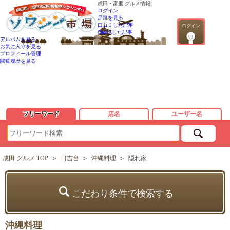
成田・富里 グルメ情報
ログイン
足跡を見る
口コミした記事
ログイン
QandAした記事
アルバムを見る
お気に入りを見る
プロフィール管理
閲覧履歴を見る
フリーワード
店名
ユーザー名
成田 グルメ TOP
＞
日吉台
＞
沖縄料理
＞
隠れ家
こだわり条件で検索する
沖縄料理