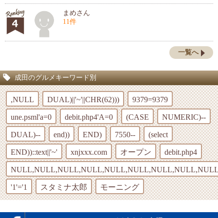
まめさん
11件
一覧へ
成田のグルメキーワード別
,NULL
DUAL)||'~'||CHR(62)))
9379=9379
une.psml'a=0
debit.php4'A=0
(CASE
NUMERIC)--
DUAL)--
end))
END)
7550--
(select
END))::text||'~'
xnjxxx.com
オープン
debit.php4
NULL,NULL,NULL,NULL,NULL,NULL,NULL,NULL,NULL
'1'='1
スタミナ太郎
モーニング