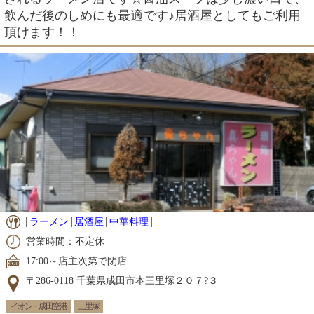
飲んだ後のしめにも最適です♪居酒屋としてもご利用
頂けます！！
ラーメン
居酒屋
中華料理
営業時間：不定休
17:00～店主次第で閉店
〒286-0118 千葉県成田市本三里塚２０７?３
イオン・成田空港
三里塚