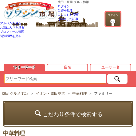
成田・富里 グルメ情報
ログイン
足跡を見る
口コミした記事
ログイン
QandAした記事
アルバムを見る
お気に入りを見る
プロフィール管理
閲覧履歴を見る
フリーワード
店名
ユーザー名
成田 グルメ TOP
＞
イオン・成田空港
＞
中華料理
＞
ファミリー
こだわり条件で検索する
中華料理