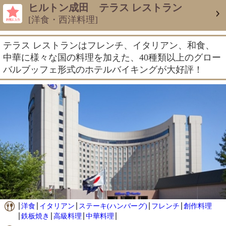
ヒルトン成田 テラス レストラン
[洋食・西洋料理]
テラス レストランはフレンチ、イタリアン、和食、
中華に様々な国の料理を加えた、40種類以上のグロー
バルブッフェ形式のホテルバイキングが大好評！
洋食
イタリアン
ステーキ(ハンバーグ)
フレンチ
創作料理
鉄板焼き
高級料理
中華料理