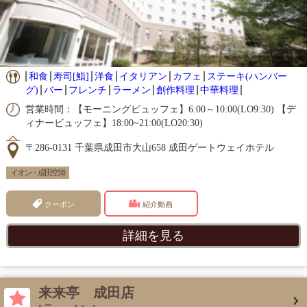
和食
寿司[鮨]
洋食
イタリアン
カフェ
ステーキ(ハンバー
グ)
バー
フレンチ
ラーメン
創作料理
中華料理
営業時間：【モーニングビュッフェ】6:00～10:00(LO9:30) 【デ
ィナービュッフェ】18:00~21:00(LO20:30)
〒286-0131 千葉県成田市大山658 成田ゲートウェイホテル
イオン・成田空港
クーポン
紹介動画
詳細を見る
来来亭 成田店