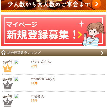
総合投稿数ランキング
ぴぐもんさん
28件
mrkm880144さん
14件
mugiさん
14件