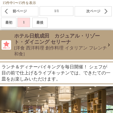
15件中1〜15件を表示
1/1
前ページ
次ページ
1
最初
最後
ホテル日航成田 カジュアル・リゾー
ト・ダイニング セリーナ
[洋食 西洋料理 創作料理 イタリアン フレンチ
和食]
ランチ＆ディナーバイキングを毎日開催！ シェフが
目の前で仕上げるライブキッチンでは、できたての一
皿をお楽しみいただけます。