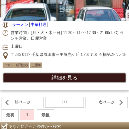
ラーメン
中華料理
営業時間：[月・火・木～日] 11:30～14:00 17:30～21:00(L.O) ラ
ンチ営業、日曜営業
土曜日
〒286-0117 千葉県成田市三里塚光ケ丘１?３７８ 石橋第2ビル 1F
イオン・成田空港
三里塚
詳細を見る
1/1
前ページ
次ページ
1
最初
最後
あなたに合った条件から検索