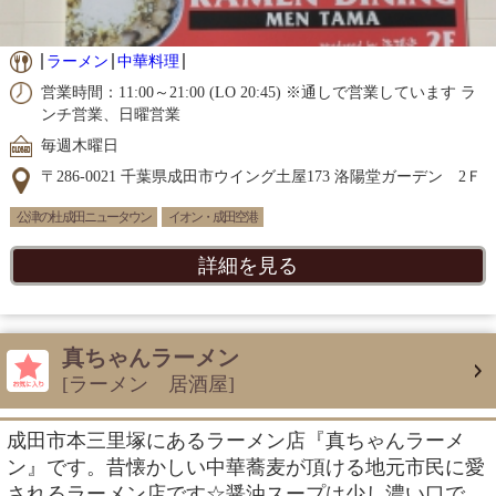
ラーメン
中華料理
営業時間：11:00～21:00 (LO 20:45) ※通しで営業しています ラ
ンチ営業、日曜営業
毎週木曜日
〒286-0021 千葉県成田市ウイング土屋173 洛陽堂ガーデン 2Ｆ
公津の杜 成田ニュータウン
イオン・成田空港
詳細を見る
真ちゃんラーメン
[ラーメン 居酒屋]
成田市本三里塚にあるラーメン店『真ちゃんラーメ
ン』です。昔懐かしい中華蕎麦が頂ける地元市民に愛
されるラーメン店です☆醤油スープは少し濃い口で、