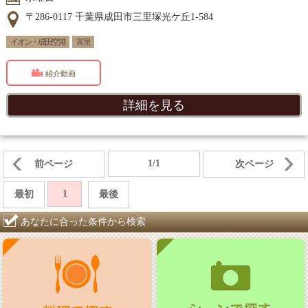
〒286-0117 千葉県成田市三里塚光ケ丘1-584
イオン・成田空港
富里
紹介動画
詳細を見る
1/1
前ページ
次ページ
1
最初
最後
あなたに合った条件から検索