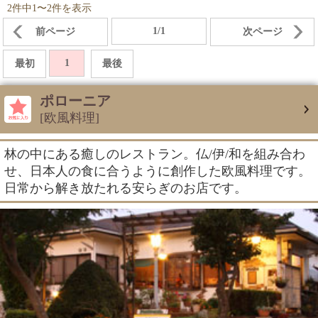
2件中1〜2件を表示
1/1
前ページ
次ページ
1
最初
最後
ポローニア
[欧風料理]
林の中にある癒しのレストラン。仏/伊/和を組み合わ
せ、日本人の食に合うように創作した欧風料理です。
日常から解き放たれる安らぎのお店です。