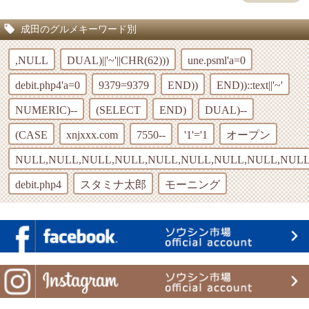
成田のグルメキーワード別
,NULL
DUAL)||'~'||CHR(62)))
une.psml'a=0
debit.php4'a=0
9379=9379
END))
END))::text||'~'
NUMERIC)--
(SELECT
END)
DUAL)--
(CASE
xnjxxx.com
7550--
'1'='1
オープン
NULL,NULL,NULL,NULL,NULL,NULL,NULL,NULL,NULL
debit.php4
スタミナ太郎
モーニング