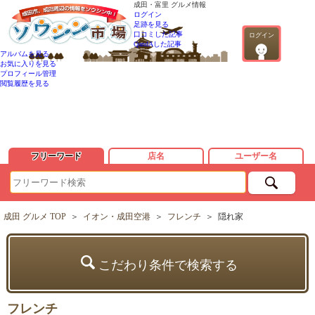
成田・富里 グルメ情報
ログイン
足跡を見る
口コミした記事
ログイン
QandAした記事
アルバムを見る
お気に入りを見る
プロフィール管理
閲覧履歴を見る
フリーワード
店名
ユーザー名
成田 グルメ TOP
＞
イオン・成田空港
＞
フレンチ
＞
隠れ家
こだわり条件で検索する
フレンチ