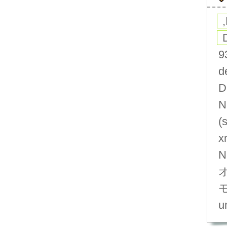
9
d
D
N
(
x
N
un