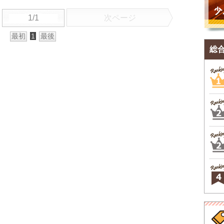
1/1
次ページ
最初
1
最後
総