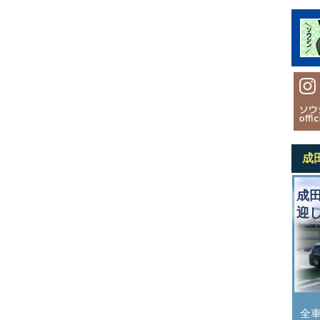
成
成
迎
全