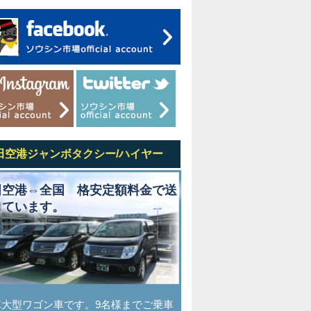
田空港ジャンボタクシー/ハイヤー
田空港⇔全国 格安定額料金で送
しています。
車大型ワゴン車です。9名様までご乗車