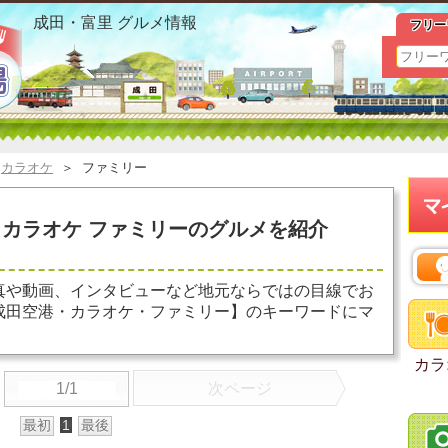
イオン・成田空港 カラオケ ファミリー お勧めグルメ おす
成田・富里 グルメ情報
フリー
＞
カラオケ
＞
ファミリー
カラオケ ファミリーのグルメを紹介
真や動画、インタビューなど地元ならではの目線でお
成田空港・カラオケ・ファミリー】のキーワードにマ
カラ
1/1
次ページ
最初
1
最後