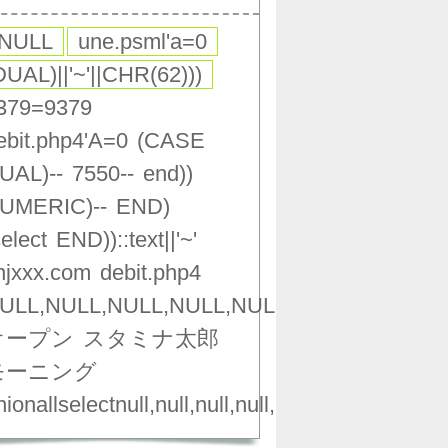
,NULL
une.psml'a=0
DUAL)||'~'||CHR(62)))
379=9379
ebit.php4'A=0
(CASE
UAL)--
7550--
end))
UMERIC)--
END)
select
END))::text||'~'
njxxx.com
debit.php4
ULL,NULL,NULL,NULL,NULL,NULL,NULL,NU
オープン
スタミナ太郎
モーニング
ionallselectnull,null,null,null,null,null,null,null,nu