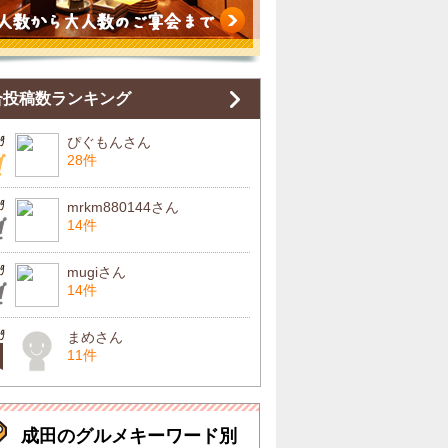
合投稿数ランキング
ぴぐもんさん
28件
mrkm880144さん
14件
mugiさん
14件
まめさん
11件
成田のグルメキーワード別