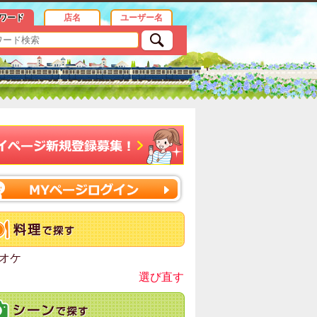
すめ情報
ワード
店名
ユーザー名
オケ
選び直す