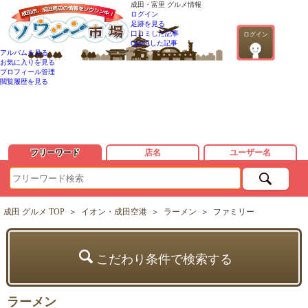
成田・富里 グルメ情報
ログイン
足跡を見る
口コミした記事
ログイン
QandAした記事
アルバムを見る
お気に入りを見る
プロフィール管理
閲覧履歴を見る
フリーワード
店名
ユーザー名
成田 グルメ TOP
＞
イオン・成田空港
＞
ラーメン
＞
ファミリー
こだわり条件で検索する
ラーメン