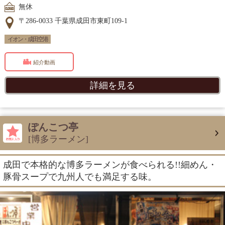
無休
〒286-0033 千葉県成田市東町109-1
イオン・成田空港
紹介動画
詳細を見る
ぽんこつ亭
[博多ラーメン]
成田で本格的な博多ラーメンが食べられる!!細めん・
豚骨スープで九州人でも満足する味。