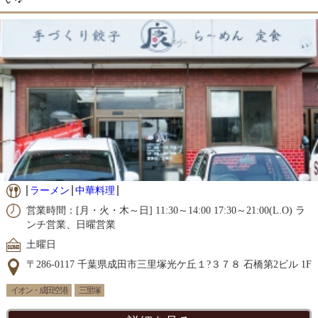
ラーメン
中華料理
営業時間：[月・火・木～日] 11:30～14:00 17:30～21:00(L.O) ラ
ンチ営業、日曜営業
土曜日
〒286-0117 千葉県成田市三里塚光ケ丘１?３７８ 石橋第2ビル 1F
イオン・成田空港
三里塚