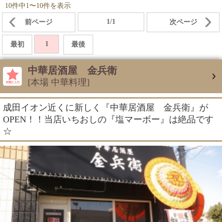
10件中1〜10件を表示
1/1
前ページ
次ページ
1
最初
最後
中華居酒屋 金兵衛
[本場 中華料理]
成田イオン近くに新しく『中華居酒屋 金兵衛』が
OPEN！！当店いちおしの『塩マーボー』は絶品です
☆