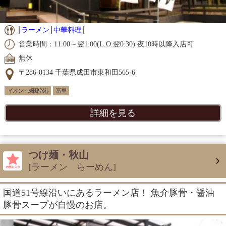
ラーメン
中華料理
営業時間：11:00～翌1:00(L.O.翌0:30) 夜10時以降入店可
無休
〒286-0134 千葉県成田市東和田565-6
イオン・成田空港
富里
詳細を見る
つけ麺・秋山
[ラーメン らーめん]
国道51号線沿いにあるラーメン店！ 魚介豚骨・醤油
豚骨スープが自慢のお店。