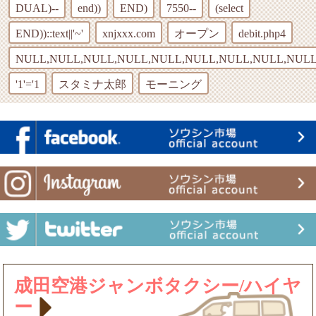
DUAL)--
end))
END)
7550--
(select
END))::text||'~'
xnjxxx.com
オープン
debit.php4
NULL,NULL,NULL,NULL,NULL,NULL,NULL,NULL,NULL
'1'='1
スタミナ太郎
モーニング
成田空港ジャンボタクシー/ハイヤ
ー