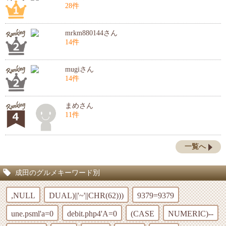
28件
mrkm880144さん
14件
mugiさん
14件
まめさん
11件
一覧へ
成田のグルメキーワード別
,NULL
DUAL)||'~'||CHR(62)))
9379=9379
une.psml'a=0
debit.php4'A=0
(CASE
NUMERIC)--