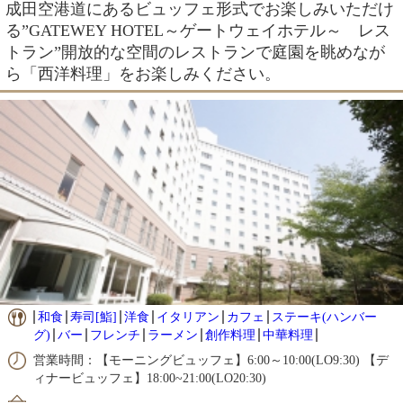
成田空港道にあるビュッフェ形式でお楽しみいただけ
る”GATEWEY HOTEL～ゲートウェイホテル～ レス
トラン”開放的な空間のレストランで庭園を眺めなが
ら「西洋料理」をお楽しみください。
和食
寿司[鮨]
洋食
イタリアン
カフェ
ステーキ(ハンバー
グ)
バー
フレンチ
ラーメン
創作料理
中華料理
営業時間：【モーニングビュッフェ】6:00～10:00(LO9:30) 【デ
ィナービュッフェ】18:00~21:00(LO20:30)