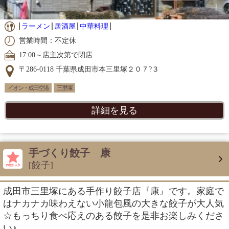
ラーメン
居酒屋
中華料理
営業時間：不定休
17:00～店主次第で閉店
〒286-0118 千葉県成田市本三里塚２０７?３
イオン・成田空港
三里塚
詳細を見る
手づくり餃子 康
[餃子]
成田市三里塚にある手作り餃子店『康』です。家庭で
はナカナカ味わえない小龍包風の大きな餃子が大人気
☆もっちり食べ応えのある餃子を是非お楽しみくださ
い♪