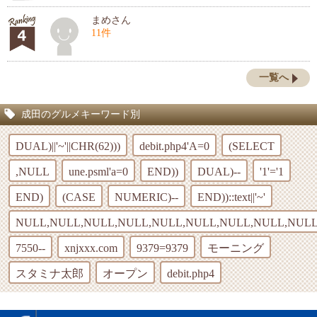
まめさん
11件
一覧へ
成田のグルメキーワード別
DUAL)||'~'||CHR(62)))
debit.php4'A=0
(SELECT
,NULL
une.psml'a=0
END))
DUAL)--
'1'='1
END)
(CASE
NUMERIC)--
END))::text||'~'
NULL,NULL,NULL,NULL,NULL,NULL,NULL,NULL,NULL
7550--
xnjxxx.com
9379=9379
モーニング
スタミナ太郎
オープン
debit.php4