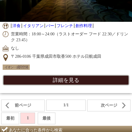
洋食
イタリアン
バー
フレンチ
創作料理
営業時間：18:00～24:00（ラストオーダー フード 22:30／ドリン
ク 23:45）
なし
〒286-0106 千葉県成田市取香500 ホテル日航成田
イオン・成田空港
詳細を見る
1/1
前ページ
次ページ
1
最初
最後
あなたに合った条件から検索