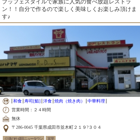
ブッフェスタイルで家族に人気の食べ放題レストラ
ン！！自分で作るので楽しく美味しくお楽しみ頂けま
す♪
和食
寿司[鮨]
洋食
焼肉（焼き肉）
中華料理
営業時間：２４時間
無休
〒286-0045 千葉県成田市並木町２１９?３０４
公津の杜 成田ニュータウン
富里