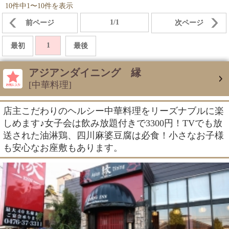
10件中1〜10件を表示
1/1
前ページ
次ページ
1
最初
最後
アジアンダイニング 縁
[中華料理]
店主こだわりのヘルシー中華料理をリーズナブルに楽
しめます♪女子会は飲み放題付きで3300円！TVでも放
送された油淋鶏、四川麻婆豆腐は必食！小さなお子様
も安心なお座敷もあります。