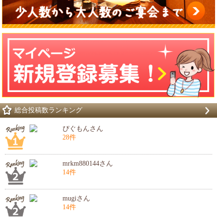
総合投稿数ランキング
ぴぐもんさん
28件
mrkm880144さん
14件
mugiさん
14件