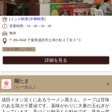
インド料理
中華料理
営業時間：10：00～20：00
無休
〒286-0048 千葉県成田市公津の杜４丁目５?３
公津の杜 成田ニュータウン
詳細を見る
麺たま
[らーめん]
成田イオン近くにあるラーメン屋さん。スープは甘味
のある鶏ガラ醤油です。薬味がわりに大量の玉ねぎが
入っています。手づくり餃子もお勧めです。是非一度