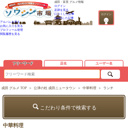
成田・富里 グルメ情報
ログイン
足跡を見る
口コミした記事
ログイン
QandAした記事
アルバムを見る
お気に入りを見る
プロフィール管理
閲覧履歴を見る
フリーワード
店名
ユーザー名
成田 グルメ TOP
＞
公津の杜 成田ニュータウン
＞
中華料理
＞
ランチ
こだわり条件で検索する
中華料理