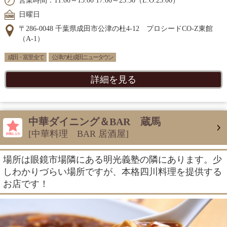
営業時間：11:00～15:00 17:00～23:30（L.O.23:00）
日曜日
〒286-0048 千葉県成田市公津の杜4-12 プロシードCO-Z東館
（A-1）
成田・富里 全て
公津の杜 成田ニュータウン
詳細を見る
中華ダイニング＆BAR 蔵馬
[中華料理 BAR 居酒屋]
場所は眼鏡市場隣にある明光義塾の隣にあります。少
しわかりづらい場所ですが、本格四川料理を提供する
お店です！