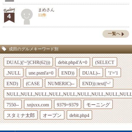
まめさん
11件
一覧へ
成田のグルメキーワード別
DUAL)||'~'||CHR(62)))
debit.php4'A=0
(SELECT
,NULL
une.psml'a=0
END))
DUAL)--
'1'='1
END)
(CASE
NUMERIC)--
END))::text||'~'
NULL,NULL,NULL,NULL,NULL,NULL,NULL,NULL,NULL
7550--
xnjxxx.com
9379=9379
モーニング
スタミナ太郎
オープン
debit.php4