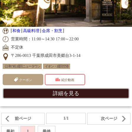
和食
高級料理
会席・割烹
営業時間：11:00～14:30 17:00～22:00
不定休
〒286-0013 千葉県成田市美郷台3-1-14
公津の杜 成田ニュータウン
イオン・成田空港
クーポン
紹介動画
詳細を見る
1/1
前ページ
次ページ
1
最初
最後