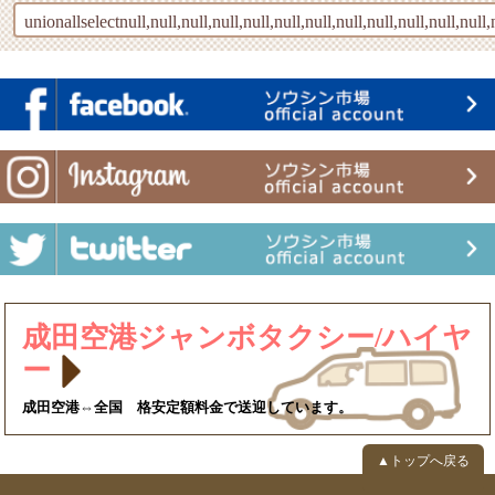
unionallselectnull,null,null,null,null,null,null,null,null,null,null,null,
成田空港ジャンボタクシー/ハイヤ
ー
成田空港⇔全国 格安定額料金で送迎しています。
▲トップへ戻る