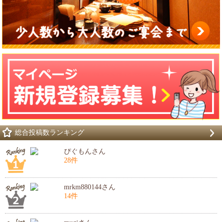
総合投稿数ランキング
ぴぐもんさん
28件
mrkm880144さん
14件