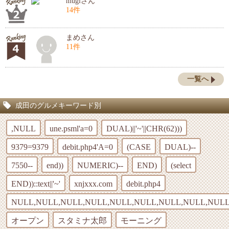
mugiさん
14件
まめさん
11件
一覧へ
成田のグルメキーワード別
,NULL
une.psml'a=0
DUAL)||'~'||CHR(62)))
9379=9379
debit.php4'A=0
(CASE
DUAL)--
7550--
end))
NUMERIC)--
END)
(select
END))::text||'~'
xnjxxx.com
debit.php4
NULL,NULL,NULL,NULL,NULL,NULL,NULL,NULL,NULL
オープン
スタミナ太郎
モーニング