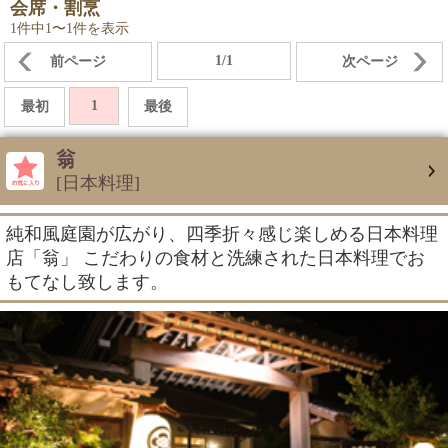
会席・割烹
1件中1〜1件を表示
1/1
前ページ
次ページ
1
最初
最後
翁
[日本料理]
純和風庭園が広がり、四季折々感じ楽しめる日本料理
店「翁」 こだわりの食材と洗練された日本料理でお
もてなし致します。