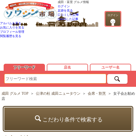
成田・富里 グルメ情報
ログイン
足跡を見る
口コミした記事
ログイン
QandAした記事
アルバムを見る
お気に入りを見る
プロフィール管理
閲覧履歴を見る
フリーワード
店名
ユーザー名
成田 グルメ TOP
＞
公津の杜 成田ニュータウン
＞
会席・割烹
＞
女子会お勧め
店
こだわり条件で検索する