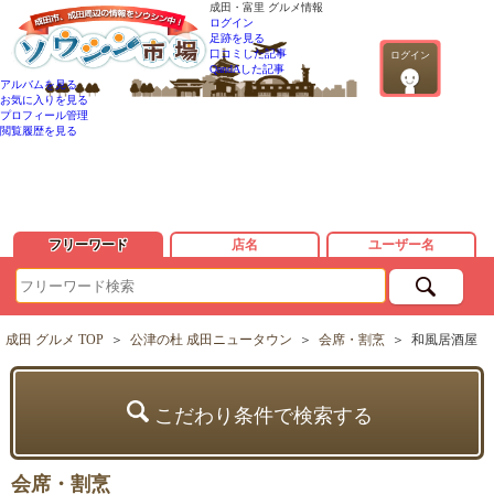
成田・富里 グルメ情報
ログイン
足跡を見る
口コミした記事
ログイン
QandAした記事
アルバムを見る
お気に入りを見る
プロフィール管理
閲覧履歴を見る
フリーワード
店名
ユーザー名
成田 グルメ TOP
＞
公津の杜 成田ニュータウン
＞
会席・割烹
＞
和風居酒屋
こだわり条件で検索する
会席・割烹