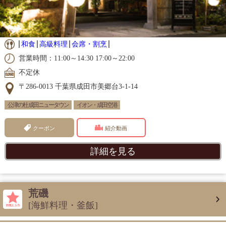
和食
高級料理
会席・割烹
営業時間：11:00～14:30 17:00～22:00
不定休
〒286-0013 千葉県成田市美郷台3-1-14
公津の杜 成田ニュータウン
イオン・成田空港
クーポン
紹介動画
詳細を見る
荒磯
[海鮮料理・釜飯]