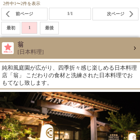
2件中1〜2件を表示
1/1
前ページ
次ページ
1
最初
最後
翁
[日本料理]
純和風庭園が広がり、四季折々感じ楽しめる日本料理
店「翁」 こだわりの食材と洗練された日本料理でお
もてなし致します。