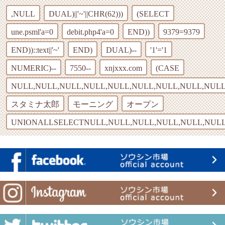
,NULL
DUAL)||'~'||CHR(62)))
(SELECT
une.psml'a=0
debit.php4'a=0
END))
9379=9379
END))::text||'~'
END)
DUAL)--
'1'='1
NUMERIC)--
7550--
xnjxxx.com
(CASE
NULL,NULL,NULL,NULL,NULL,NULL,NULL,NULL,NULL
スタミナ太郎
モーニング
オープン
UNIONALLSELECTNULL,NULL,NULL,NULL,NULL,NULL