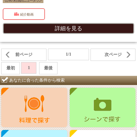
公津の杜 成田ニュータウン
紹介動画
詳細を見る
1/1
前ページ
次ページ
1
最初
最後
あなたに合った条件から検索