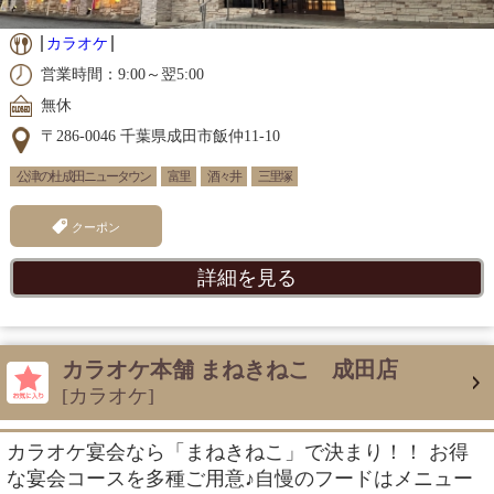
カラオケ
営業時間：9:00～翌5:00
無休
〒286-0046 千葉県成田市飯仲11-10
公津の杜 成田ニュータウン
富里
酒々井
三里塚
クーポン
詳細を見る
カラオケ本舗 まねきねこ 成田店
[カラオケ]
カラオケ宴会なら「まねきねこ」で決まり！！ お得
な宴会コースを多種ご用意♪自慢のフードはメニュー