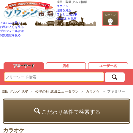
成田・富里 グルメ情報
ログイン
足跡を見る
口コミした記事
ログイン
QandAした記事
アルバムを見る
お気に入りを見る
プロフィール管理
閲覧履歴を見る
フリーワード
店名
ユーザー名
成田 グルメ TOP
＞
公津の杜 成田ニュータウン
＞
カラオケ
＞
ファミリー
こだわり条件で検索する
カラオケ