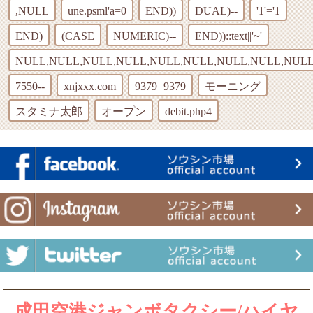
,NULL
une.psml'a=0
END))
DUAL)--
'1'='1
END)
(CASE
NUMERIC)--
END))::text||'~'
NULL,NULL,NULL,NULL,NULL,NULL,NULL,NULL,NULL
7550--
xnjxxx.com
9379=9379
モーニング
スタミナ太郎
オープン
debit.php4
成田空港ジャンボタクシー/ハイヤ