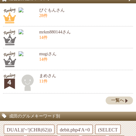
ぴぐもんさん
28件
mrkm880144さん
14件
mugiさん
14件
まめさん
11件
一覧へ
成田のグルメキーワード別
DUAL)||'~'||CHR(62)))
debit.php4'A=0
(SELECT