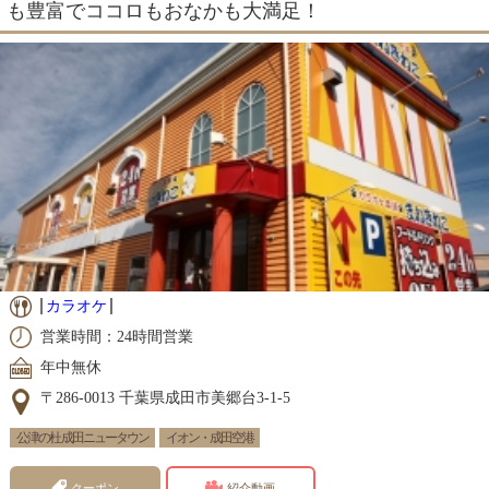
も豊富でココロもおなかも大満足！
カラオケ
営業時間：24時間営業
年中無休
〒286-0013 千葉県成田市美郷台3-1-5
公津の杜 成田ニュータウン
イオン・成田空港
クーポン
紹介動画