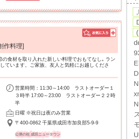
d
創作料理]
9
節の食材を取り入れた新しい料理でおもてなし｡ ラン
E
しています。ご家族、友人と気軽にお越しくださ
D
N
営業時間：11:30～14:00 ラストオーダー１
x
３時半 17:00～23:00 ラストオーダー２２時
半
N
日曜 ※祝日は夜のみ営業
〒400-0862 千葉県成田市加良部5-9-9
U
公津の杜 成田ニュータウン