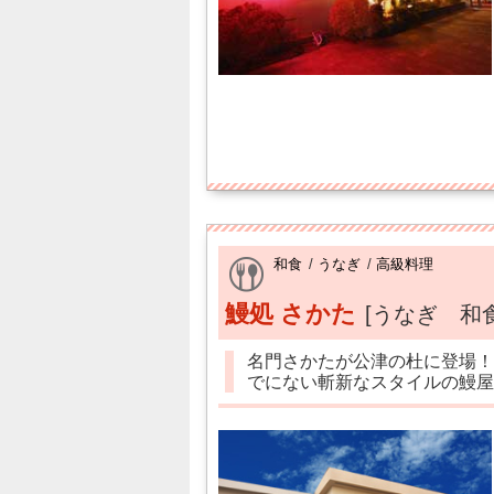
和食
/
うなぎ
/
高級料理
鰻処 さかた
[うなぎ 和食
名門さかたが公津の杜に登場！
でにない斬新なスタイルの鰻屋