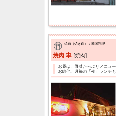
焼肉（焼き肉）
/
韓国料理
焼肉 車
[焼肉]
お昼は、野菜たっぷりメニュー
お肉他、月毎の「夜」ランチも