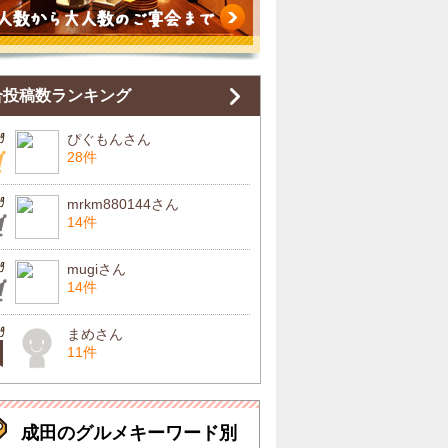
合投稿数ランキング
ぴぐもんさん
28件
mrkm880144さん
14件
mugiさん
14件
まめさん
11件
成田のグルメキーワード別