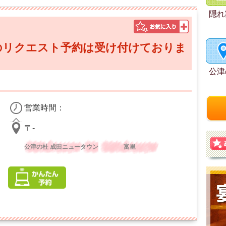
隠れ
のリクエスト予約は受け付けておりま
]
公津
営業時間：
〒-
公津の杜 成田ニュータウン
富里