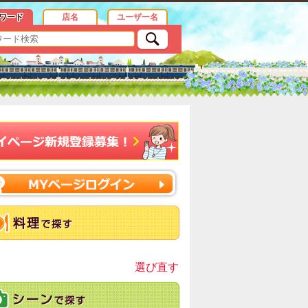
情報
ワード
店名
ユーザー名
選び直す