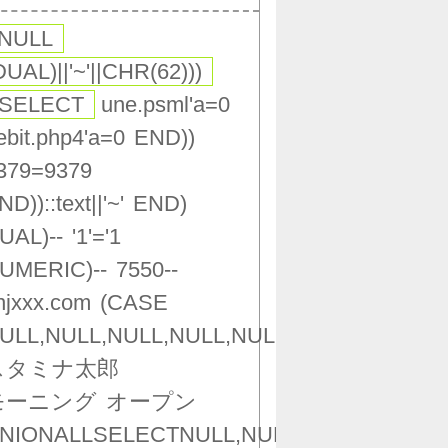
,NULL
DUAL)||'~'||CHR(62)))
(SELECT
une.psml'a=0
ebit.php4'a=0
END))
379=9379
ND))::text||'~'
END)
UAL)--
'1'='1
UMERIC)--
7550--
njxxx.com
(CASE
ULL,NULL,NULL,NULL,NULL,NULL,NULL,NU
スタミナ太郎
モーニング
オープン
NIONALLSELECTNULL,NULL,NULL,NULL,NU