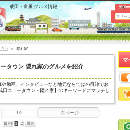
公津の杜 成田ニュータウン 隠れ家 お勧めグルメ おすすめ
成田・富里 グルメ情報
フリー
タウン
＞
隠れ家
ータウン 隠れ家のグルメを紹介
真や動画、インタビューなど地元ならではの目線でお
 成田ニュータウン・隠れ家】のキーワードにマッチし
1/2
次ページ
最初
1
2
最後