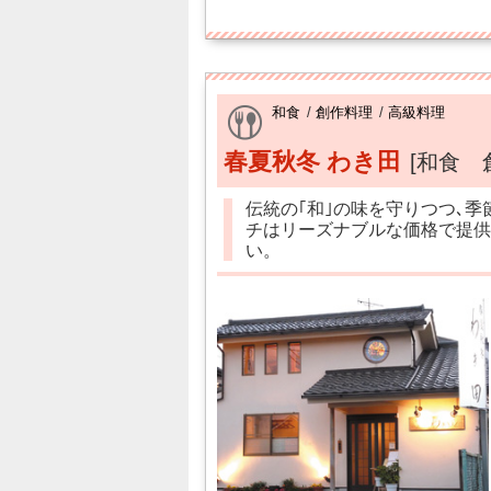
和食
/
創作料理
/
高級料理
春夏秋冬 わき田
[和食 
伝統の｢和｣の味を守りつつ､季
チはリーズナブルな価格で提供
い。