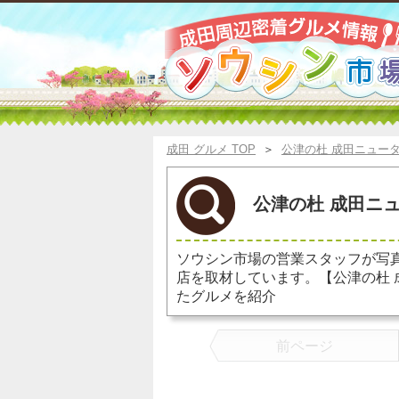
成田 グルメ TOP
＞
公津の杜 成田ニュー
公津の杜 成田ニュ
ソウシン市場の営業スタッフが写
店を取材しています。【公津の杜
たグルメを紹介
前ページ