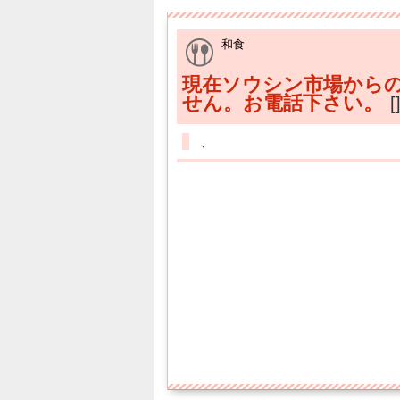
和食
現在ソウシン市場から
せん。お電話下さい。
[
、