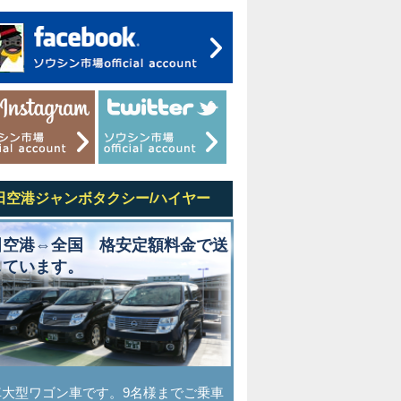
田空港ジャンボタクシー/ハイヤー
田空港⇔全国 格安定額料金で送
しています。
車大型ワゴン車です。9名様までご乗車