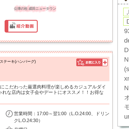
公津の杜 成田ニュータウン
9
d
D
N
ステーキ(ハンバーグ)
(
x
にこだわった厳選肉料理が楽しめるカジュアルダイ
N
ゃれな店内は女子会やデートにオススメ！！お得な
営業時間：17:00～翌1:00（L.O.24:00、ドリン
un
クL.O.24:30）