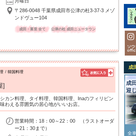
月曜日
〒286-0048 千葉県成田市公津の杜3-37-3 メゾ
ンドヴュー104
成田・富里 全て
公津の杜 成田ニュータウン
成
理
/
韓国料理
成
屋]
迎
シカン料理、タイ料理、韓国料理、Inaのフィリピン
味わえる雰囲気の居心地がいいお店。
営業時間：18：00～22：00 （ラストオーダ
ー21：30まで）
全