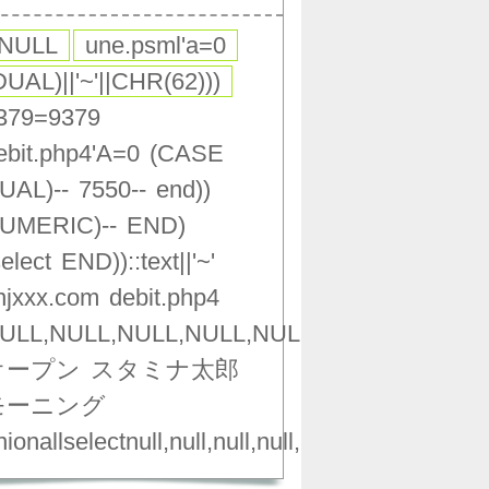
,NULL
une.psml'a=0
DUAL)||'~'||CHR(62)))
379=9379
ebit.php4'A=0
(CASE
UAL)--
7550--
end))
UMERIC)--
END)
select
END))::text||'~'
njxxx.com
debit.php4
ULL,NULL,NULL,NULL,NULL,NULL,NULL,NU
オープン
スタミナ太郎
モーニング
ionallselectnull,null,null,null,null,null,null,null,nu