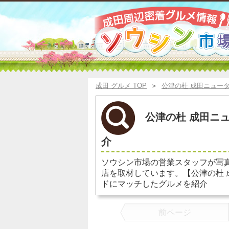
成田 グルメ TOP
＞
公津の杜 成田ニュー
公津の杜 成田ニュ
介
ソウシン市場の営業スタッフが写
店を取材しています。【公津の杜
ドにマッチしたグルメを紹介
前ページ