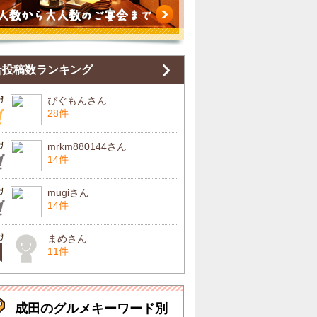
合投稿数ランキング
ぴぐもんさん
28件
mrkm880144さん
14件
mugiさん
14件
まめさん
11件
成田のグルメキーワード別