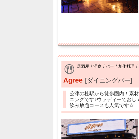
居酒屋
/
洋食
/
バー
/
創作料理
/
Agree
[ダイニングバー]
公津の杜駅から徒歩圏内！素材
ニングです♪ウッディーでおし
飲み放題コースも人気です☆