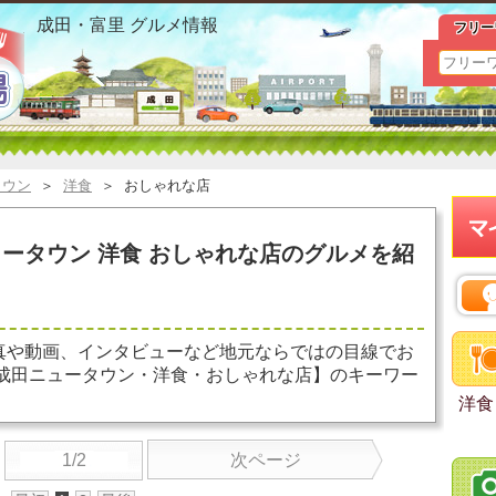
公津の杜 成田ニュータウン 洋食 おしゃれな店 お勧めグル
成田・富里 グルメ情報
フリー
タウン
＞
洋食
＞
おしゃれな店
ータウン 洋食 おしゃれな店のグルメを紹
真や動画、インタビューなど地元ならではの目線でお
 成田ニュータウン・洋食・おしゃれな店】のキーワー
洋食
1/2
次ページ