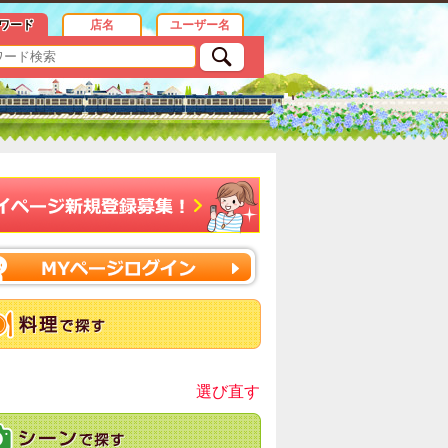
メ おすすめ情報
ワード
店名
ユーザー名
選び直す