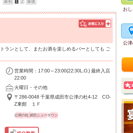
最初
1
2
最後
おし
公津
トランとして、またお酒を楽しめるバーとしても ご
営業時間：17:00～23:00(22:30L.O.) 最終入店
22:00
火曜日・その他
〒286-0048 千葉県成田市公津の杜4-12 CO-
Z東館 １Ｆ
公津の杜 成田ニュータウン