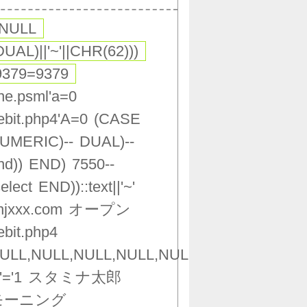
,NULL
DUAL)||'~'||CHR(62)))
9379=9379
ne.psml'a=0
ebit.php4'A=0
(CASE
UMERIC)--
DUAL)--
nd))
END)
7550--
select
END))::text||'~'
njxxx.com
オープン
ebit.php4
ULL,NULL,NULL,NULL,NULL,NULL,NULL,NU
'='1
スタミナ太郎
モーニング