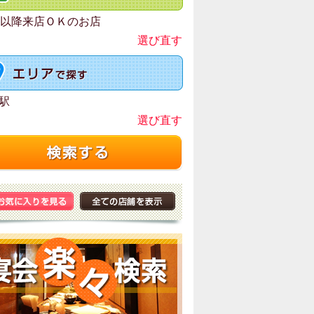
時以降来店ＯＫのお店
選び直す
駅
選び直す