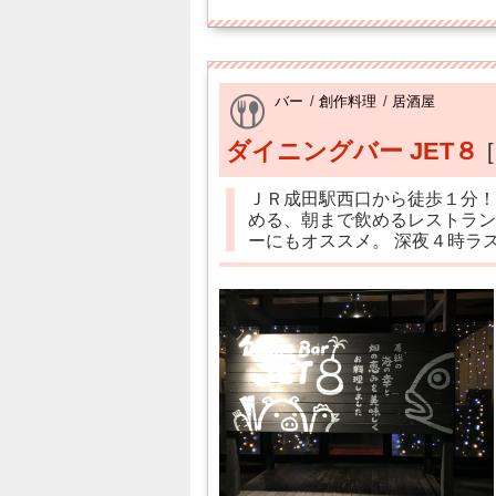
バー
/
創作料理
/
居酒屋
ダイニングバー JET８
ＪＲ成田駅西口から徒歩１分！
める、朝まで飲めるレストラン
ーにもオススメ。 深夜４時ラ