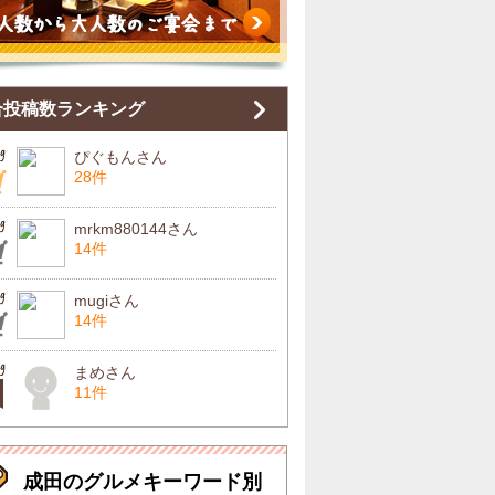
合投稿数ランキング
ぴぐもんさん
28件
mrkm880144さん
14件
mugiさん
14件
まめさん
11件
成田のグルメキーワード別