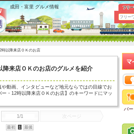
成田駅 バー 12時以降来店ＯＫのお店 お勧めグルメ おすす
成田・富里 グルメ情報
フリー
12時以降来店ＯＫのお店
時以降来店ＯＫのお店のグルメを紹介
真や動画、インタビューなど地元ならではの目線でお
バー・12時以降来店ＯＫのお店】のキーワードにマッ
バー
1/1
次ページ
最初
1
最後