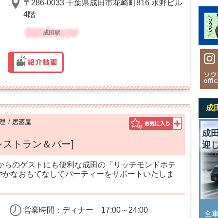
〒286-0033 千葉県成田市花崎町816 水野ビル
4階
成田駅
成
理
/
居酒屋
成
レストラン＆バー]
迎
からのゲストにも便利な成田の「リッチモンドホテ
細やかなおもてなしでパーティーをサポートいたしま
営業時間：ディナー 17:00～24:00
全