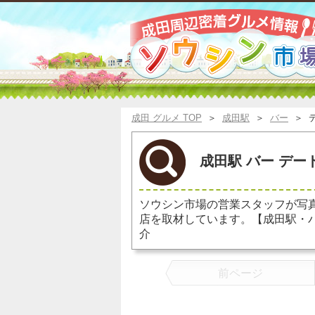
成田 グルメ TOP
＞
成田駅
＞
バー
＞
成田駅 バー デー
ソウシン市場の営業スタッフが写
店を取材しています。【成田駅・
介
前ページ