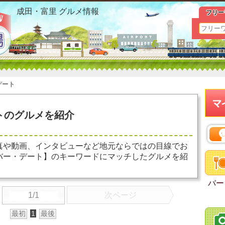
成田駅 バー デート お勧めグルメ おすすめ情報
成田・富里 グルメ情報
フリー
デート
トのグルメを紹介
真や動画、インタビューなど地元ならではの目線でお
バー・デート】のキーワードにマッチしたグルメを紹
バー
1/1
次ページ
最初
1
最後