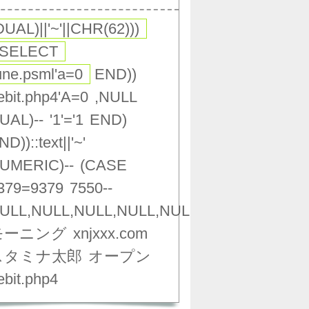
DUAL)||'~'||CHR(62)))
(SELECT
une.psml'a=0
END))
ebit.php4'A=0
,NULL
UAL)--
'1'='1
END)
ND))::text||'~'
UMERIC)--
(CASE
379=9379
7550--
ULL,NULL,NULL,NULL,NULL,NULL,NULL,NU
モーニング
xnjxxx.com
スタミナ太郎
オープン
ebit.php4