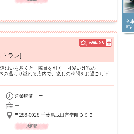
全
可
ストラン]
道沿いを歩くと一際目を引く、可愛い外観の
ます☆木の温もり溢れる店内で、癒しの時間をお過ごし下
営業時間：ー
ー
〒286-0028 千葉県成田市幸町３９５
成田駅