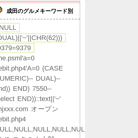
成田のグルメキーワード別
,NULL
DUAL)||'~'||CHR(62)))
9379=9379
ne.psml'a=0
ebit.php4'A=0
(CASE
UMERIC)--
DUAL)--
nd))
END)
7550--
select
END))::text||'~'
njxxx.com
オープン
ebit.php4
ULL,NULL,NULL,NULL,NULL,NULL,NULL,NU