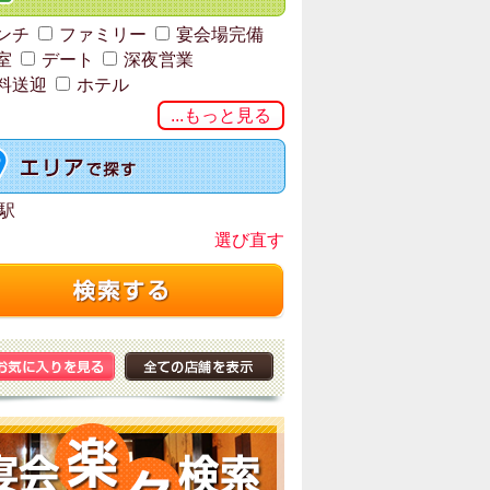
ンチ
ファミリー
宴会場完備
室
デート
深夜営業
料送迎
ホテル
...もっと見る
駅
選び直す