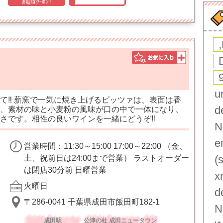
u
て‼︎ 薪窯で一気に焼き上げるピッツァは、表面は香
d
、素材の味と小麦粉の風味が口の中で一体になり、
さです。相性の良いワインを一緒にどうぞ‼︎
N
e
営業時間：11:30～15:00 17:00～22:00 （金、
(
土、祝前日は24:00まで営業） ラストオーダー
は閉店30分前 日曜営業
x
火曜日
d
〒286-0041 千葉県成田市飯田町182-1
N
成田駅
公津の杜 成田ニュータウン