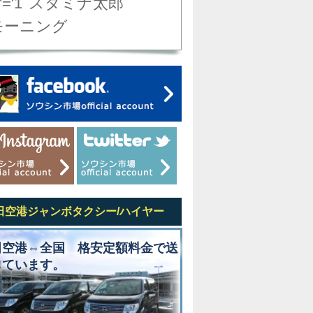
'='1
スタミナ太郎
モーニング
田空港ジャンボタクシー/ハイヤー
田空港⇔全国 格安定額料金で送
しています。