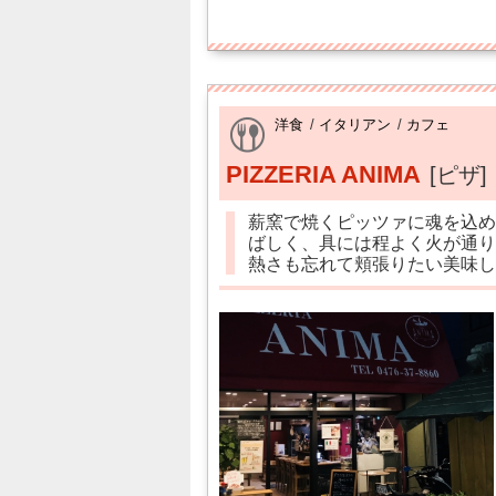
洋食
/
イタリアン
/
カフェ
PIZZERIA ANIMA
[ピザ]
薪窯で焼くピッツァに魂を込め
ばしく、具には程よく火が通り
熱さも忘れて頬張りたい美味し