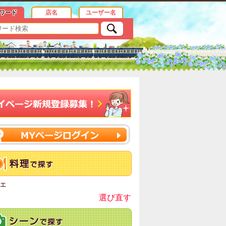
ワード
店名
ユーザー名
ェ
選び直す