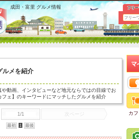
成田駅 カフェ お勧めグルメ おすすめ情報
成田・富里 グルメ情報
フリー
グルメを紹介
真や動画、インタビューなど地元ならではの目線でお
カフェ】のキーワードにマッチしたグルメを紹介
カフ
1/1
次ページ
最初
1
最後