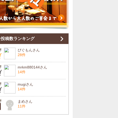
合投稿数ランキング
ぴぐもんさん
28件
mrkm880144さん
14件
mugiさん
14件
まめさん
11件