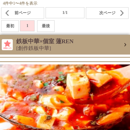
4件中1〜4件を表示
1/1
前ページ
次ページ
1
最初
最後
鉄板中華×個室 蓮REN
[創作鉄板中華]