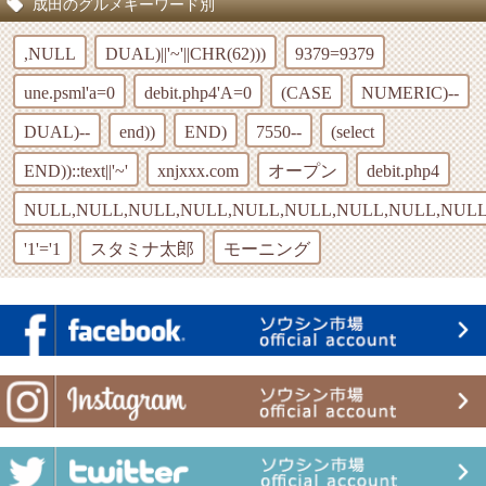
成田のグルメキーワード別
,NULL
DUAL)||'~'||CHR(62)))
9379=9379
une.psml'a=0
debit.php4'A=0
(CASE
NUMERIC)--
DUAL)--
end))
END)
7550--
(select
END))::text||'~'
xnjxxx.com
オープン
debit.php4
NULL,NULL,NULL,NULL,NULL,NULL,NULL,NULL,NULL
'1'='1
スタミナ太郎
モーニング