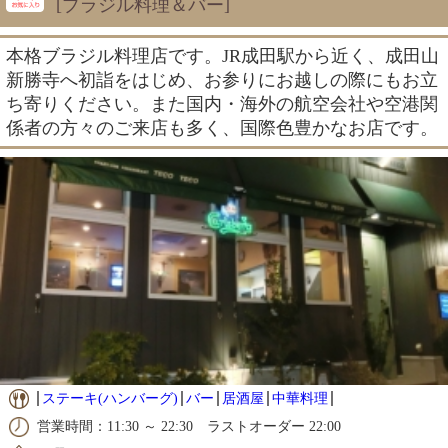
[ブラジル料理＆バー]
本格ブラジル料理店です。JR成田駅から近く、成田山
新勝寺へ初詣をはじめ、お参りにお越しの際にもお立
ち寄りください。また国内・海外の航空会社や空港関
係者の方々のご来店も多く、国際色豊かなお店です。
ステーキ(ハンバーグ)
バー
居酒屋
中華料理
営業時間：11:30 ～ 22:30 ラストオーダー 22:00