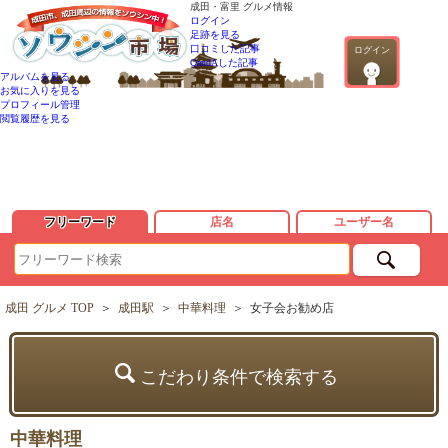
成田・富里 グルメ情報
ログイン
足跡を見る
口コミした記事
ログイン
QandAした記事
アルバムを見る
お気に入りを見る
プロフィール管理
閲覧履歴を見る
フリーワード
店名
ユーザー名
成田 グルメ TOP
＞
成田駅
＞
中華料理
＞
女子会お勧め店
こだわり条件で検索する
中華料理