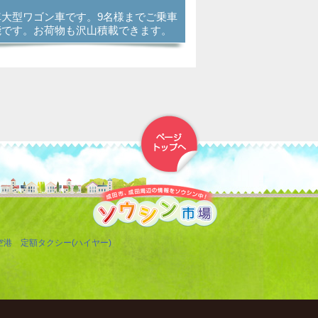
車大型ワゴン車です。9名様までご乗車
能です。お荷物も沢山積載できます。
▲トップへ戻る
空港 定額タクシー(ハイヤー)