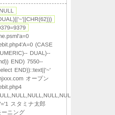
,NULL
DUAL)||'~'||CHR(62)))
9379=9379
ne.psml'a=0
ebit.php4'A=0
(CASE
UMERIC)--
DUAL)--
nd))
END)
7550--
select
END))::text||'~'
njxxx.com
オープン
ebit.php4
ULL,NULL,NULL,NULL,NULL,NULL,NULL,NU
'='1
スタミナ太郎
モーニング