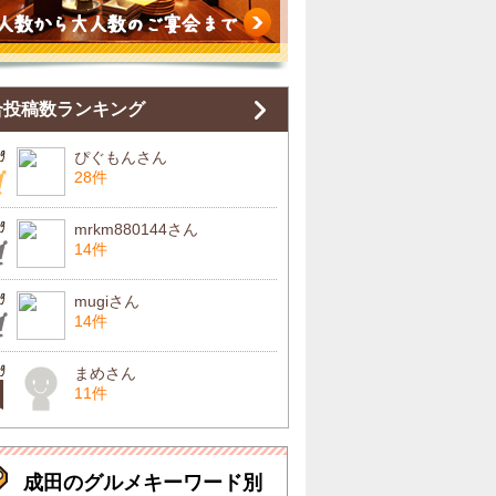
合投稿数ランキング
ぴぐもんさん
28件
mrkm880144さん
14件
mugiさん
14件
まめさん
11件
成田のグルメキーワード別