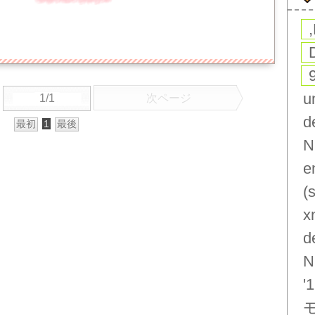
u
1/1
次ページ
d
最初
1
最後
N
e
(
x
d
N
'1