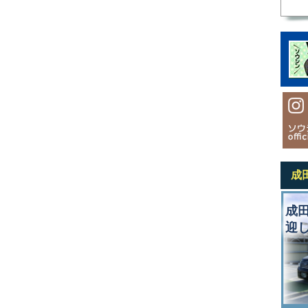
成
成
迎