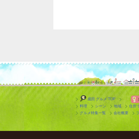
成田 グルメ TOP
料理
シーン
地域
住所
グルメ特集一覧
会社概要