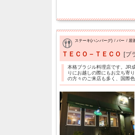
ステーキ(ハンバーグ)
/
バー
/
居
ＴＥＣＯ－ＴＥＣＯ
[ブ
本格ブラジル料理店です。JR
りにお越しの際にもお立ち寄り
の方々のご来店も多く、国際色