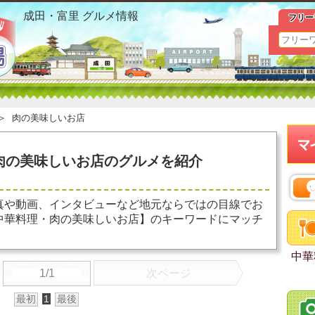
成田駅 中華料理 肉の美味しいお店 お勧めグルメ おすすめ
成田・富里 グルメ情報
フリー
＞
肉の美味しいお店
肉の美味しいお店のグルメを紹介
真や動画、インタビューなど地元ならではの目線でお
中華料理・肉の美味しいお店】のキーワードにマッチ
中華
1/1
次ページ
最初
1
最後