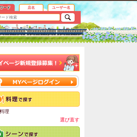
情報
ワード
店名
ユーザー名
料理
選び直す