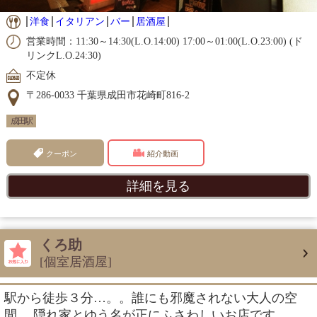
洋食
イタリアン
バー
居酒屋
営業時間：11:30～14:30(L.O.14:00) 17:00～01:00(L.O.23:00) (ド
リンクL.O.24:30)
不定休
〒286-0033 千葉県成田市花崎町816-2
成田駅
クーポン
紹介動画
詳細を見る
くろ助
[個室居酒屋]
駅から徒歩３分…。。誰にも邪魔されない大人の空
間。 隠れ家とゆう名が正にふさわしいお店です。