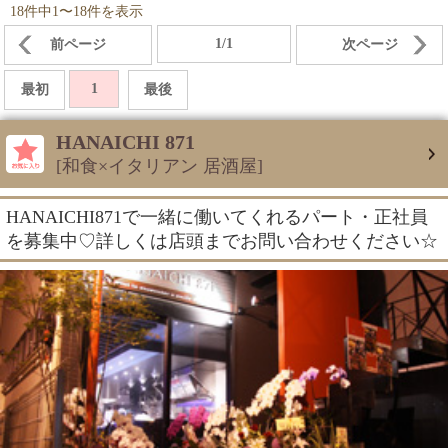
18件中1〜18件を表示
1/1
前ページ
次ページ
1
最初
最後
HANAICHI 871
[和食×イタリアン 居酒屋]
HANAICHI871で一緒に働いてくれるパート・正社員
を募集中♡詳しくは店頭までお問い合わせください☆