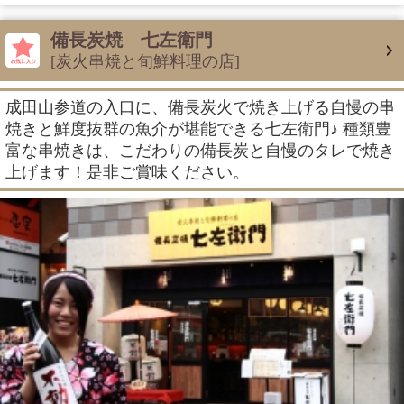
備長炭焼 七左衛門
[炭火串焼と旬鮮料理の店]
成田山参道の入口に、備長炭火で焼き上げる自慢の串
焼きと鮮度抜群の魚介が堪能できる七左衛門♪ 種類豊
富な串焼きは、こだわりの備長炭と自慢のタレで焼き
上げます！是非ご賞味ください。