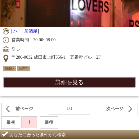
バー
居酒屋
営業時間：20:00~08:00
なし
〒286-0032 成田市上町556-1 五番幹ビル 2F
成田駅
日吉台
詳細を見る
1/1
前ページ
次ページ
1
最初
最後
あなたに合った条件から検索