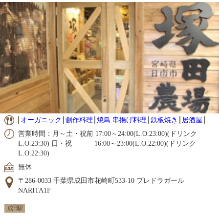
オーガニック
創作料理
焼鳥 串揚げ料理
鉄板焼き
居酒屋
営業時間：月～土・祝前 17:00～24:00(L.O.23:00)(ドリンク
L.O.23:30) 日・祝 16:00～23:00(L.O.22:00)(ドリンク
L.O.22:30)
無休
〒286-0033 千葉県成田市花崎町533-10 プレドラガール
NARITA1F
成田駅