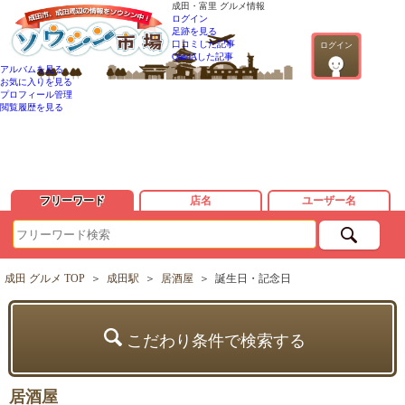
成田・富里 グルメ情報
ログイン
足跡を見る
口コミした記事
ログイン
QandAした記事
アルバムを見る
お気に入りを見る
プロフィール管理
閲覧履歴を見る
フリーワード
店名
ユーザー名
成田 グルメ TOP
＞
成田駅
＞
居酒屋
＞
誕生日・記念日
こだわり条件で検索する
居酒屋