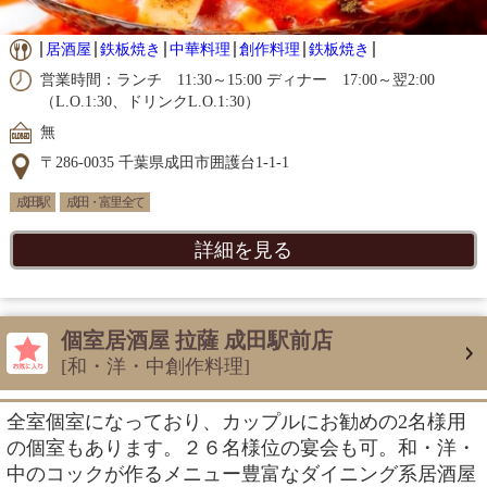
居酒屋
鉄板焼き
中華料理
創作料理
鉄板焼き
営業時間：ランチ 11:30～15:00 ディナー 17:00～翌2:00
（L.O.1:30、ドリンクL.O.1:30）
無
〒286-0035 千葉県成田市囲護台1-1-1
成田駅
成田・富里 全て
詳細を見る
個室居酒屋 拉薩 成田駅前店
[和・洋・中創作料理]
全室個室になっており、カップルにお勧めの2名様用
の個室もあります。２６名様位の宴会も可。和・洋・
中のコックが作るメニュー豊富なダイニング系居酒屋