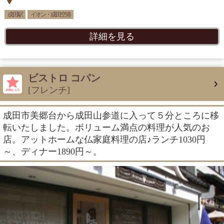
成田駅
イオン・成田空港
詳細を見る
ビストロ コパン
[フレンチ]
成田市美郷台から成田山参道に入って５分ところに移
転いたしました。ボリューム満点の料理が人気のお
店。アットホームな仏家庭料理の店♪ランチ1030円
～、ディナー1890円～。