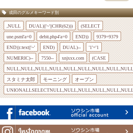
成田のグルメキーワード別
,NULL
DUAL)||'~'||CHR(62)))
(SELECT
une.psml'a=0
debit.php4'a=0
END))
9379=9379
END))::text||'~'
END)
DUAL)--
'1'='1
NUMERIC)--
7550--
xnjxxx.com
(CASE
NULL,NULL,NULL,NULL,NULL,NULL,NULL,NULL,NULL
スタミナ太郎
モーニング
オープン
UNIONALLSELECTNULL,NULL,NULL,NULL,NULL,NULL