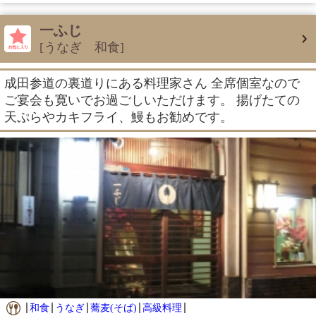
一ふじ
[うなぎ 和食]
成田参道の裏道りにある料理家さん 全席個室なので
ご宴会も寛いでお過ごしいただけます。 揚げたての
天ぷらやカキフライ、鰻もお勧めです。
和食
うなぎ
蕎麦(そば)
高級料理