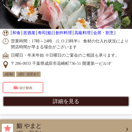
和食
居酒屋
寿司[鮨]
創作料理
高級料理
会席・割烹
営業時間：17時～24時 （L.O.23時半） 食材の仕入れ状況により
閉店時間が早まる場合がございます
日曜日・年末年始 ※日曜日のご宴会のご相談も承ります。
〒286-0033 千葉県成田市花崎町736-51 開運第一ビル1F
成田駅
成田・富里 全て
紹介動画
詳細を見る
鮨 やまと