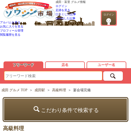
成田・富里 グルメ情報
ログイン
足跡を見る
口コミした記事
ログイン
QandAした記事
アルバムを見る
お気に入りを見る
プロフィール管理
閲覧履歴を見る
フリーワード
店名
ユーザー名
成田 グルメ TOP
＞
成田駅
＞
高級料理
＞
宴会場完備
こだわり条件で検索する
高級料理