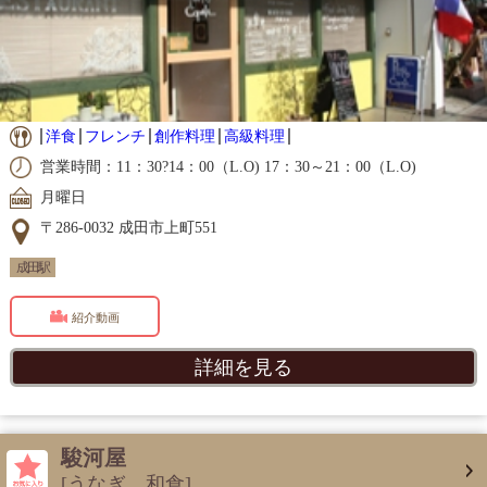
洋食
フレンチ
創作料理
高級料理
営業時間：11：30?14：00（L.O) 17：30～21：00（L.O)
月曜日
〒286-0032 成田市上町551
成田駅
紹介動画
詳細を見る
駿河屋
[うなぎ 和食]