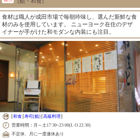
[鮨・和食]
食材は職人が成田市場で毎朝吟味し、選んだ新鮮な食
材のみを使用しています。 ニューヨーク在住のデザ
イナーが手がけた和モダンな内装にも注目。
和食
寿司[鮨]
高級料理
営業時間：月～土17:30~23:00(L.O.22:30)
不定休、月に一度連休あり