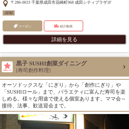
〒286-0033 千葉県成田市花崎町968 成田シティプラザ1F
成田駅
クーポン
紹介動画
詳細を見る
黒子 SUSHI創菜ダイニング
[寿司創作料理]
オーソドックスな「にぎり」から「創作にぎり」や
「SUSHIロール」まで、バラエティに富んだ寿司を楽
しめる。様々な用途で使える個室あります。ママ会～
接待、法事、歓送迎会まで。