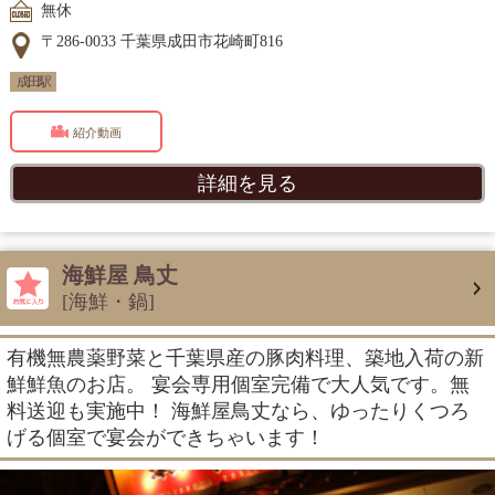
無休
〒286-0033 千葉県成田市花崎町816
成田駅
紹介動画
詳細を見る
海鮮屋 鳥丈
[海鮮・鍋]
有機無農薬野菜と千葉県産の豚肉料理、築地入荷の新
鮮鮮魚のお店。 宴会専用個室完備で大人気です。無
料送迎も実施中！ 海鮮屋鳥丈なら、ゆったりくつろ
げる個室で宴会ができちゃいます！