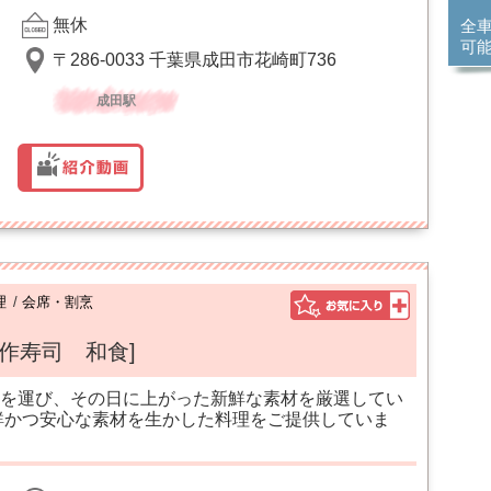
無休
全
可
〒286-0033 千葉県成田市花崎町736
成田駅
理
/
会席・割烹
創作寿司 和食]
を運び、その日に上がった新鮮な素材を厳選してい
鮮かつ安心な素材を生かした料理をご提供していま