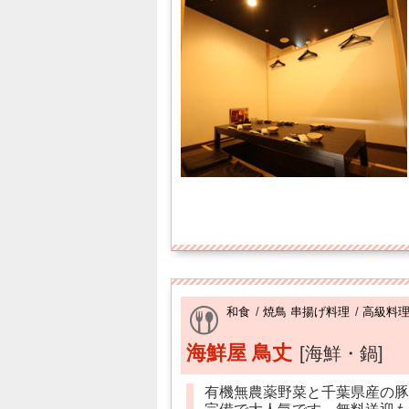
和食
/
焼鳥 串揚げ料理
/
高級料
海鮮屋 鳥丈
[海鮮・鍋]
有機無農薬野菜と千葉県産の豚