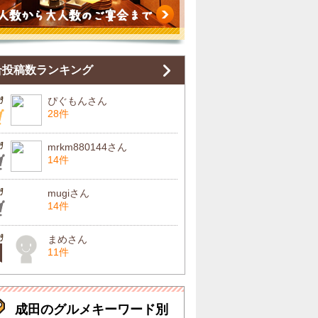
合投稿数ランキング
ぴぐもんさん
28件
mrkm880144さん
14件
mugiさん
14件
まめさん
11件
成田のグルメキーワード別