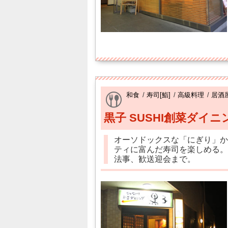
和食
/
寿司[鮨]
/
高級料理
/
居酒
黒子 SUSHI創菜ダイニ
オーソドックスな「にぎり」か
ティに富んだ寿司を楽しめる。
法事、歓送迎会まで。