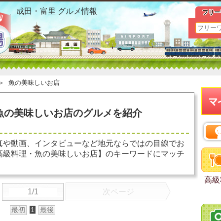
成田駅 高級料理 魚の美味しいお店 お勧めグルメ おすすめ
成田・富里 グルメ情報
フリー
＞
魚の美味しいお店
魚の美味しいお店のグルメを紹介
真や動画、インタビューなど地元ならではの目線でお
高級料理・魚の美味しいお店】のキーワードにマッチ
高級
1/1
次ページ
最初
1
最後