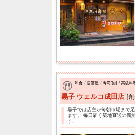
和食
/
居酒屋
/
寿司[鮨]
/
高級料
黒子 ウェルコ成田店
[
黒子では店主が毎朝市場まで足
ます。 毎日届く築地直送の新
す。