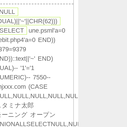
,NULL
DUAL)||'~'||CHR(62)))
(SELECT
une.psml'a=0
ebit.php4'a=0
END))
379=9379
ND))::text||'~'
END)
UAL)--
'1'='1
UMERIC)--
7550--
njxxx.com
(CASE
ULL,NULL,NULL,NULL,NULL,NULL,NULL,NU
スタミナ太郎
モーニング
オープン
NIONALLSELECTNULL,NULL,NULL,NULL,NU