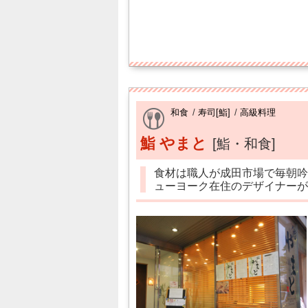
和食
/
寿司[鮨]
/
高級料理
鮨 やまと
[鮨・和食]
食材は職人が成田市場で毎朝吟
ューヨーク在住のデザイナーが