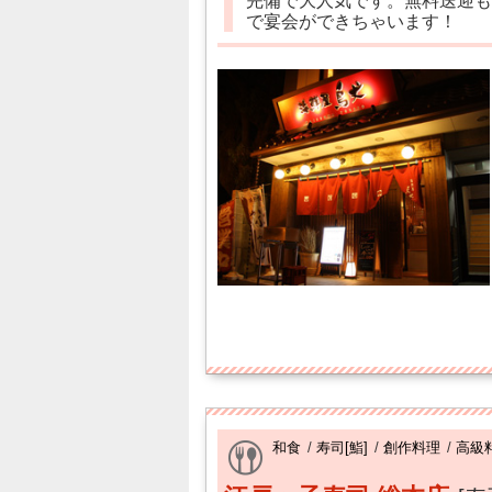
完備で大人気です。無料送迎も
で宴会ができちゃいます！
和食
/
寿司[鮨]
/
創作料理
/
高級