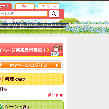
情報
ワード
店名
ユーザー名
料理
選び直す