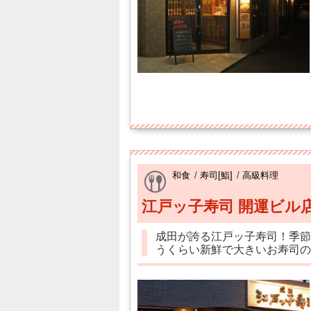
和食
/
寿司[鮨]
/
高級料理
江戸ッ子寿司 開運ビル
成田が誇る江戸ッ子寿司！季節
うくらい新鮮で大きいお寿司の