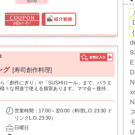
成田駅
d
9
屋
E
ング
[寿司創作料理]
D
N
ら「創作にぎり」や「SUSHIロール」まで、バラエ
様々な用途で使える個室あります。ママ会～接待、
x
N
営業時間：17:00～翌0:00（料理L.O. 23:30 ド
リンクL.O. 23:30）
日曜日
U