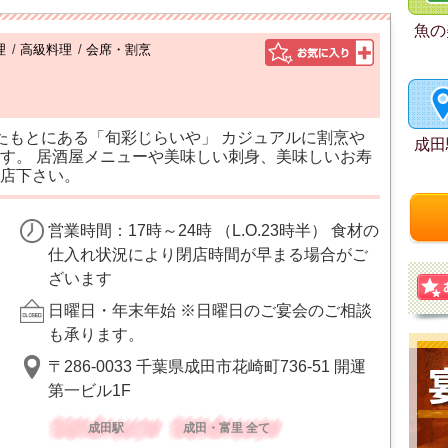
魚の
理
/
高級料理
/
会席・割烹
たもとにある「旬彩じらいや」 カジュアルに割烹や
成田
す。 居酒屋メニューや美味しい刺身、美味しいお寿
店下さい。
営業時間：17時～24時 （L.O.23時半） 食材の
仕入れ状況により閉店時間が早まる場合がご
ざいます
日曜日・年末年始 ※日曜日のご宴会のご相談
も承ります。
〒286-0033 千葉県成田市花崎町736-51 開運
第一ビル1F
成田駅
成田・富里 全て