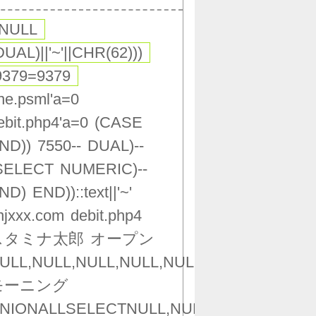
,NULL
DUAL)||'~'||CHR(62)))
9379=9379
ne.psml'a=0
ebit.php4'a=0
(CASE
ND))
7550--
DUAL)--
SELECT
NUMERIC)--
ND)
END))::text||'~'
njxxx.com
debit.php4
スタミナ太郎
オープン
ULL,NULL,NULL,NULL,NULL,NULL,NULL,NU
モーニング
NIONALLSELECTNULL,NULL,NULL,NULL,NU