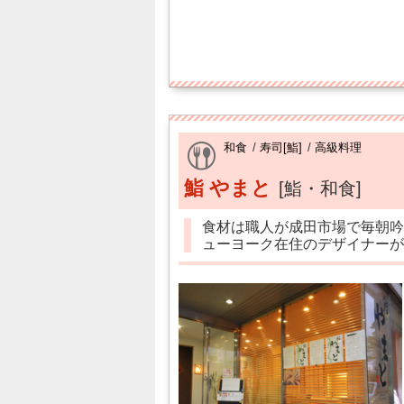
和食
/
寿司[鮨]
/
高級料理
鮨 やまと
[鮨・和食]
食材は職人が成田市場で毎朝吟
ューヨーク在住のデザイナーが