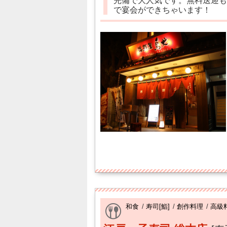
完備で大人気です。無料送迎も
で宴会ができちゃいます！
和食
/
寿司[鮨]
/
創作料理
/
高級