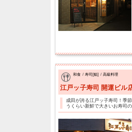
和食
/
寿司[鮨]
/
高級料理
江戸ッ子寿司 開運ビル
成田が誇る江戸ッ子寿司！季節
うくらい新鮮で大きいお寿司の