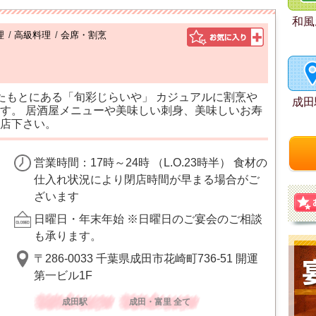
和風
理
/
高級料理
/
会席・割烹
たもとにある「旬彩じらいや」 カジュアルに割烹や
成田
す。 居酒屋メニューや美味しい刺身、美味しいお寿
店下さい。
営業時間：17時～24時 （L.O.23時半） 食材の
仕入れ状況により閉店時間が早まる場合がご
ざいます
日曜日・年末年始 ※日曜日のご宴会のご相談
も承ります。
〒286-0033 千葉県成田市花崎町736-51 開運
第一ビル1F
成田駅
成田・富里 全て