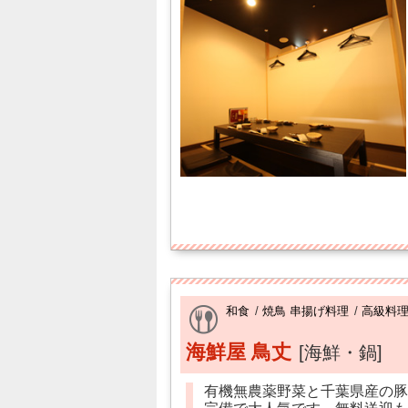
和食
/
焼鳥 串揚げ料理
/
高級料
海鮮屋 鳥丈
[海鮮・鍋]
有機無農薬野菜と千葉県産の豚