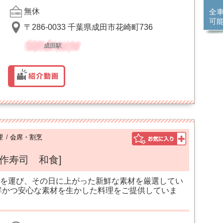
無休
全
可
〒286-0033 千葉県成田市花崎町736
成田駅
理
/
会席・割烹
創作寿司 和食]
を運び、その日に上がった新鮮な素材を厳選してい
鮮かつ安心な素材を生かした料理をご提供していま