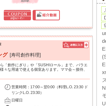
成田駅
u
d
屋
E
ング
[寿司創作料理]
(
E
ら「創作にぎり」や「SUSHIロール」まで、バラエ
様々な用途で使える個室あります。ママ会～接待、
x
営業時間：17:00～翌0:00（料理L.O. 23:30 ド
N
リンクL.O. 23:30）
日曜日
U