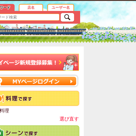
情報
ワード
店名
ユーザー名
料理
選び直す