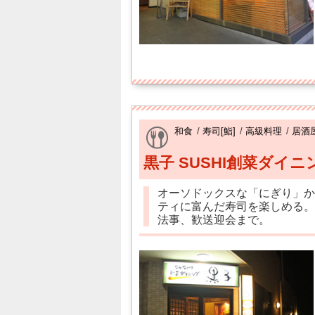
和食
/
寿司[鮨]
/
高級料理
/
居酒
黒子 SUSHI創菜ダイニ
オーソドックスな「にぎり」か
ティに富んだ寿司を楽しめる。
法事、歓送迎会まで。