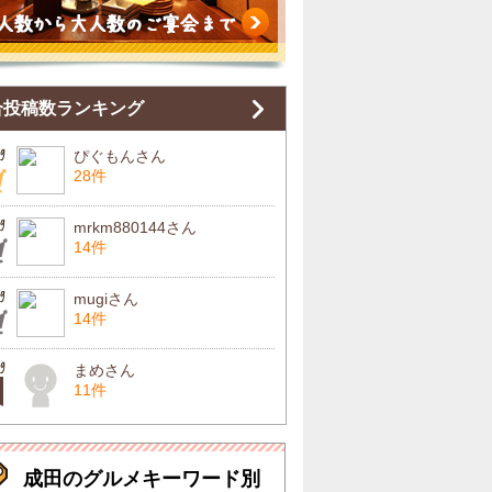
合投稿数ランキング
ぴぐもんさん
28件
mrkm880144さん
14件
mugiさん
14件
まめさん
11件
成田のグルメキーワード別