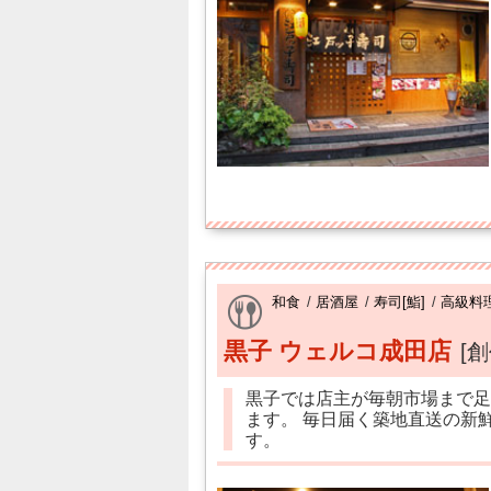
和食
/
居酒屋
/
寿司[鮨]
/
高級料
黒子 ウェルコ成田店
[
黒子では店主が毎朝市場まで足
ます。 毎日届く築地直送の新
す。