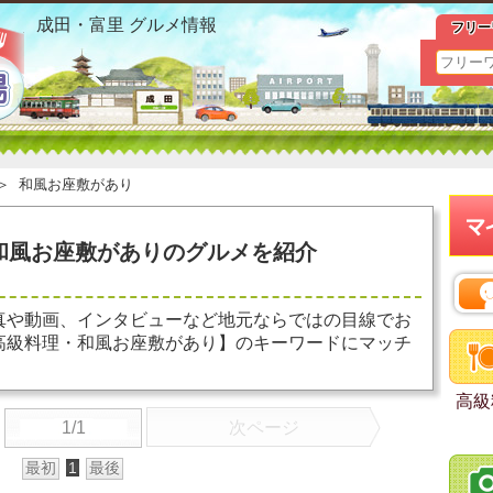
成田駅 高級料理 和風お座敷があり お勧めグルメ おすすめ
成田・富里 グルメ情報
フリー
＞
和風お座敷があり
和風お座敷がありのグルメを紹介
真や動画、インタビューなど地元ならではの目線でお
高級料理・和風お座敷があり】のキーワードにマッチ
高級
1/1
次ページ
最初
1
最後