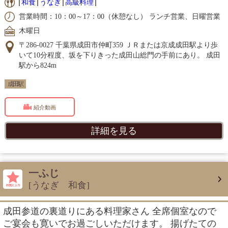
和食
うなぎ
高級料理
営業時間：10：00～17：00（休憩なし） ランチ営業、日曜営業
木曜日
〒286-0027 千葉県成田市仲町359 ＪＲまたは京成成田駅より歩
いて10分程度、坂を下りきった成田山総門の手前にあり。 成田
駅から824m
成田駅
紹介動画
詳細を見る
一ふじ
[うなぎ 和食]
成田参道の裏道りにある料理家さん 全席個室なので
ご宴会も寛いでお過ごしいただけます。 揚げたての