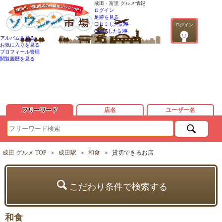
成田・富里 グルメ情報
ログイン
足跡を見る
口コミした記事
ログイン
QandAした記事
アルバムを見る
お気に入りを見る
プロフィール管理
閲覧履歴を見る
フリーワード
店名
ユーザー名
成田 グルメ TOP
＞
成田駅
＞
和食
＞
貸切できるお店
こだわり条件で検索する
和食