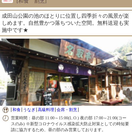
[和食 割烹]
成田山公園の池のほとりに位置し四季折々の風景が楽
しめます。自然豊かつ落ちついた空間。無料送迎も実
施中です★
和食
うなぎ
高級料理
会席・割烹
営業時間：昼の部 11:00～15:00(L.O.) 夜の部 17:00～21:00(コー
スのみ) ※新型コロナウイルス感染拡大防止対策としての時短要
請に協力するため、昼の部のみ営業しております。