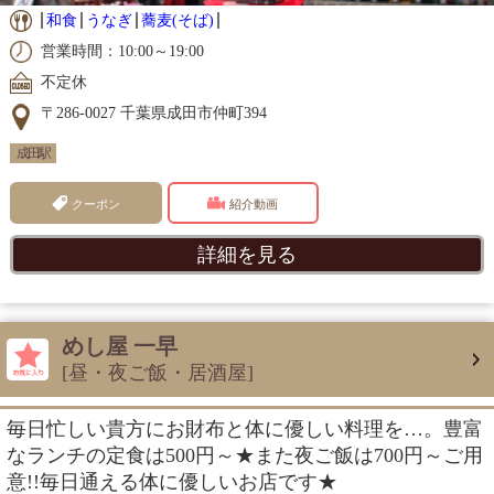
和食
うなぎ
蕎麦(そば)
営業時間：10:00～19:00
不定休
〒286-0027 千葉県成田市仲町394
成田駅
クーポン
紹介動画
詳細を見る
めし屋 一早
[昼・夜ご飯・居酒屋]
毎日忙しい貴方にお財布と体に優しい料理を…。豊富
なランチの定食は500円～★また夜ご飯は700円～ご用
意!!毎日通える体に優しいお店です★