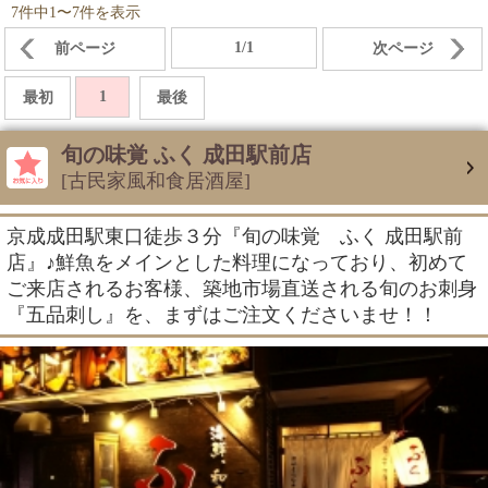
7件中1〜7件を表示
1/1
前ページ
次ページ
1
最初
最後
旬の味覚 ふく 成田駅前店
[古民家風和食居酒屋]
京成成田駅東口徒歩３分『旬の味覚 ふく 成田駅前
店』♪鮮魚をメインとした料理になっており、初めて
ご来店されるお客様、築地市場直送される旬のお刺身
『五品刺し』を、まずはご注文くださいませ！！