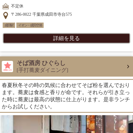
不定休
〒286-0022 千葉県成田市寺台575
成田駅
イオン・成田空港
詳細を見る
そば酒房 ひぐらし
[手打蕎麦ダイニング]
春夏秋冬その時の気候に合わせてそば粉を選んでおり
ます。蕎麦は食感と香りが命です。それらが引き立っ
た時に蕎麦は最高の状態に仕上がります。是非ランチ
からお試しください。