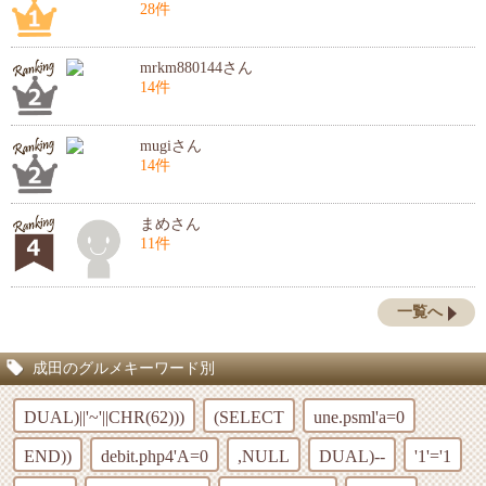
28件
mrkm880144さん
14件
mugiさん
14件
まめさん
11件
一覧へ
成田のグルメキーワード別
DUAL)||'~'||CHR(62)))
(SELECT
une.psml'a=0
END))
debit.php4'A=0
,NULL
DUAL)--
'1'='1