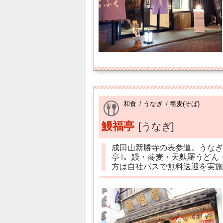
和食
/
うなぎ
/
蕎麦(そば)
鰻福亭
[うなぎ]
成田山新勝寺の表参道。うなぎ
亭｣。鰻・蕎麦・天麩羅うどん
方は自社バスで無料送迎を実施