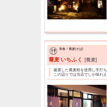
和食
/
蕎麦(そば)
蕎麦 いちふく
[蕎麦]
厳選した蕎麦粉を使用し手打ち
この辺りでは当店でしか味わえ