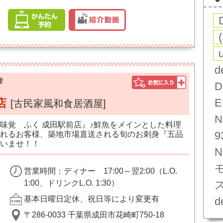
d
理
D
E
店
[古民家風和食居酒屋]
N
味覚 ふく 成田駅前店』♪鮮魚をメインとした料理
9
れるお客様、築地市場直送される旬のお刺身『五品
いませ！！
N
営業時間：ディナー 17:00～翌2:00（L.O.
1:00、ドリンクL.O. 1:30）
基本日曜日定休、祝日等により変更有
d
〒286-0033 千葉県成田市花崎町750-18