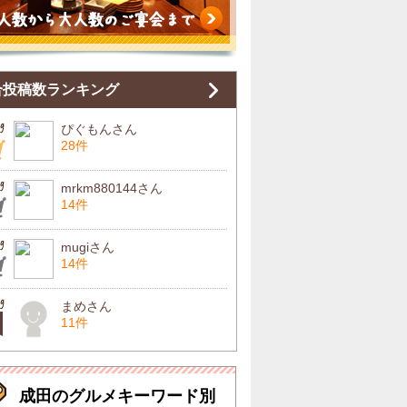
合投稿数ランキング
ぴぐもんさん
28件
mrkm880144さん
14件
mugiさん
14件
まめさん
11件
成田のグルメキーワード別