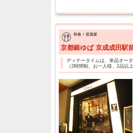
和食
/
居酒屋
京都銀ゆば 京成成田駅
ディナータイムは、単品オーダー
（2時間制、お一人様、2品以