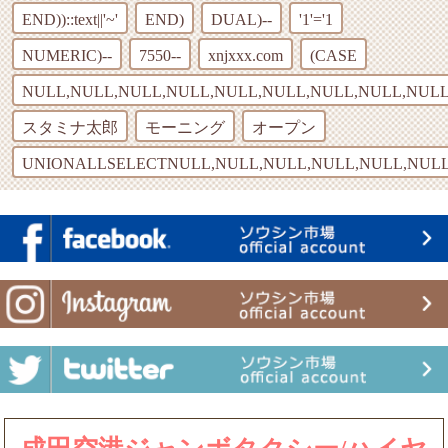
END))::text||'~'
END)
DUAL)--
'1'='1
NUMERIC)--
7550--
xnjxxx.com
(CASE
NULL,NULL,NULL,NULL,NULL,NULL,NULL,NULL,NULL
スタミナ太郎
モーニング
オープン
UNIONALLSELECTNULL,NULL,NULL,NULL,NULL,NULL