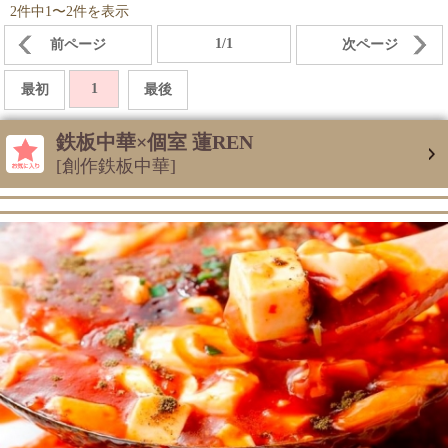
2件中1〜2件を表示
1/1
前ページ
次ページ
1
最初
最後
鉄板中華×個室 蓮REN
[創作鉄板中華]