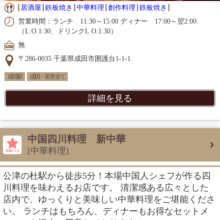
居酒屋
鉄板焼き
中華料理
創作料理
鉄板焼き
営業時間：ランチ 11:30～15:00 ディナー 17:00～翌2:00
（L.O.1:30、ドリンクL.O.1:30）
無
〒286-0035 千葉県成田市囲護台1-1-1
成田駅
成田・富里 全て
詳細を見る
中国四川料理 新中華
[中華料理]
公津の杜駅から徒歩5分！本場中国人シェフが作る四
川料理を味わえるお店です。 清潔感ある広々とした
店内で、ゆっくりと美味しい中華料理をご堪能くださ
い。 ランチはもちろん、ディナーもお得なセットメ