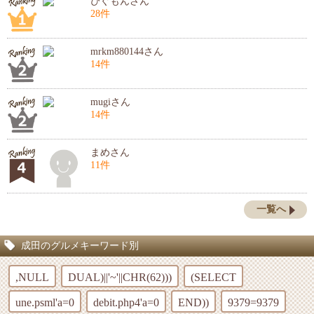
ぴぐもんさん
28件
mrkm880144さん
14件
mugiさん
14件
まめさん
11件
一覧へ
成田のグルメキーワード別
,NULL
DUAL)||'~'||CHR(62)))
(SELECT
une.psml'a=0
debit.php4'a=0
END))
9379=9379