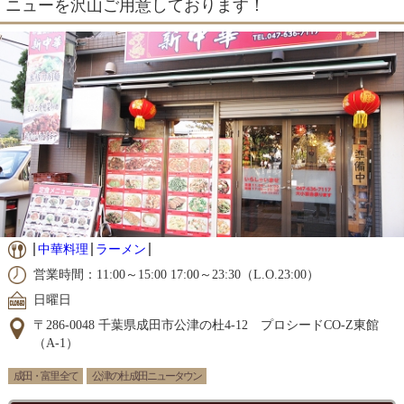
ニューを沢山ご用意しております！
中華料理
ラーメン
営業時間：11:00～15:00 17:00～23:30（L.O.23:00）
日曜日
〒286-0048 千葉県成田市公津の杜4-12 プロシードCO-Z東館
（A-1）
成田・富里 全て
公津の杜 成田ニュータウン