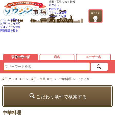
成田・富里 グルメ情報
ログイン
足跡を見る
口コミした記事
ログイン
QandAした記事
アルバムを見る
お気に入りを見る
プロフィール管理
閲覧履歴を見る
フリーワード
店名
ユーザー名
成田 グルメ TOP
＞
成田・富里 全て
＞
中華料理
＞
ファミリー
こだわり条件で検索する
中華料理