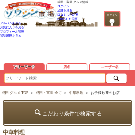
成田・富里 グルメ情報
ログイン
足跡を見る
口コミした記事
ログイン
QandAした記事
アルバムを見る
お気に入りを見る
プロフィール管理
閲覧履歴を見る
フリーワード
店名
ユーザー名
成田 グルメ TOP
＞
成田・富里 全て
＞
中華料理
＞
お子様歓迎のお店
こだわり条件で検索する
中華料理