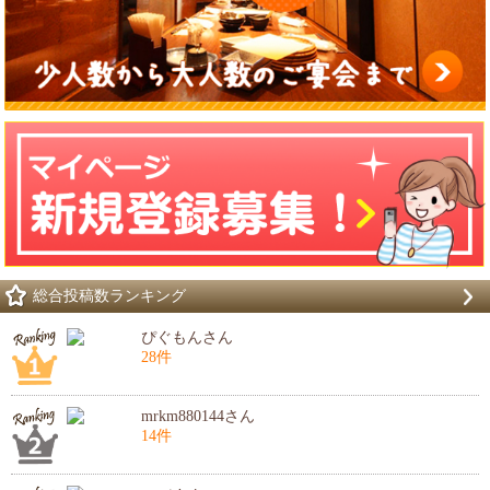
総合投稿数ランキング
ぴぐもんさん
28件
mrkm880144さん
14件