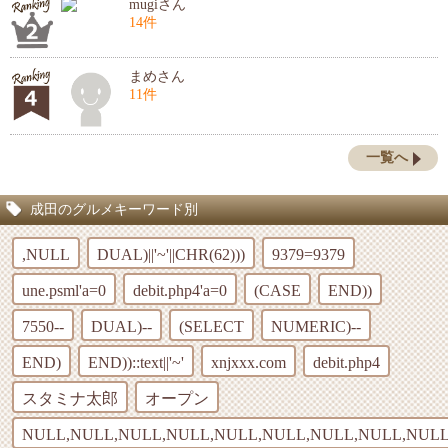
mugiさん
14件
まめさん
11件
一覧へ
成田のグルメキーワード別
,NULL
DUAL)||'~'||CHR(62)))
9379=9379
une.psml'a=0
debit.php4'a=0
(CASE
END))
7550--
DUAL)--
(SELECT
NUMERIC)--
END)
END))::text||'~'
xnjxxx.com
debit.php4
スタミナ太郎
オープン
NULL,NULL,NULL,NULL,NULL,NULL,NULL,NULL,NULL