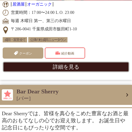
居酒屋
オーガニック
営業時間：17:00〜24:00 L.O. 23:00
毎週 木曜日 第一、第三の水曜日
〒286-0041 千葉県成田市飯田町1-10
成田・富里 全て
公津の杜 成田ニュータウン
クーポン
紹介動画
詳細を見る
Bar Dear Sherry
[バー]
Dear Sherryでは、皆様を真心をこめた豊富なお酒と最
高のおもてなしの心でお迎え致します。 お誕生日や
記念日にもぴったりな空間です。