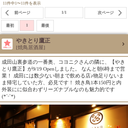
11件中1〜11件を表示
1/1
前ページ
次ページ
1
最初
最後
やきとり鷹正
[焼鳥居酒屋]
成田山裏参道の一番奥、コヨニクさんの隣に、【やき
とり鷹正】が9/19 Openしました。 なんと朝6時まで営
業！ 成田には数少ない朝まで飲める店♪物足りないま
ま帰宅していた方、必見です！ 焼き鳥1本150円と内
外装にに似合わずリーズナブルなのも魅力的です
(*ˊᵕˋ*)