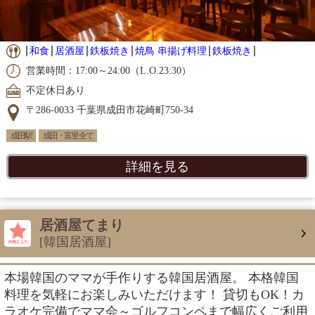
和食
居酒屋
鉄板焼き
焼鳥 串揚げ料理
鉄板焼き
営業時間：17:00～24:00（L.O.23:30）
不定休日あり
〒286-0033 千葉県成田市花崎町750-34
成田駅
成田・富里 全て
詳細を見る
居酒屋てまり
[韓国居酒屋]
本場韓国のママが手作りする韓国居酒屋。 本格韓国
料理を気軽にお楽しみいただけます！ 貸切もOK！カ
ラオケ完備でママ会～ゴルフコンペまで幅広くご利用