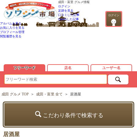
成田・富里 グルメ情報
ログイン
足跡を見る
口コミした記事
ログイン
QandAした記事
アルバムを見る
お気に入りを見る
プロフィール管理
閲覧履歴を見る
フリーワード
店名
ユーザー名
成田 グルメ TOP
＞
成田・富里 全て
＞
居酒屋
こだわり条件で検索する
居酒屋