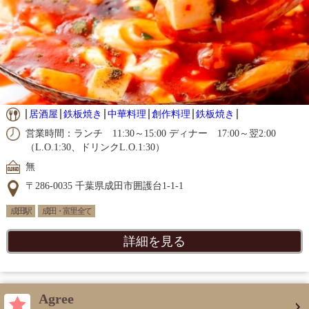
居酒屋
鉄板焼き
中華料理
創作料理
鉄板焼き
営業時間：ランチ 11:30～15:00 ディナー 17:00～翌2:00
（L.O.1:30、ドリンクL.O.1:30）
無
〒286-0035 千葉県成田市囲護台1-1-1
成田駅
成田・富里 全て
詳細を見る
Agree