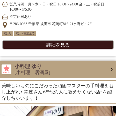
営業時間：月〜木・日・祝日 16:00〜24:00 金・土・祝前日
16:00〜翌5:00
不定休日あり
〒286-0033 千葉県 成田市 花崎町816-21水野ビル2F
成田駅
成田・富里 全て
詳細を見る
小料理 ゆり
[小料理 居酒屋]
美味しいものにこだわった頑固マスターの手料理を召
し上がれ♪ 常連さんが”他の人に教えたくない店”を紹
介しちゃいます！