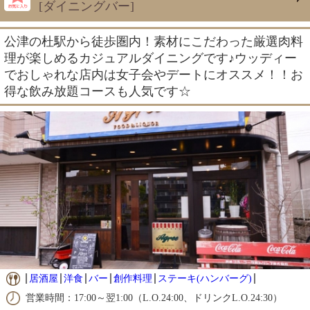
[ダイニングバー]
公津の杜駅から徒歩圏内！素材にこだわった厳選肉料
理が楽しめるカジュアルダイニングです♪ウッディー
でおしゃれな店内は女子会やデートにオススメ！！お
得な飲み放題コースも人気です☆
居酒屋
洋食
バー
創作料理
ステーキ(ハンバーグ)
営業時間：17:00～翌1:00（L.O.24:00、ドリンクL.O.24:30）