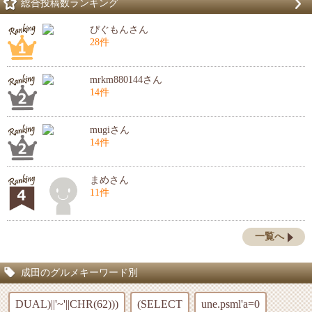
総合投稿数ランキング
ぴぐもんさん
28件
mrkm880144さん
14件
mugiさん
14件
まめさん
11件
一覧へ
成田のグルメキーワード別
DUAL)||'~'||CHR(62)))
(SELECT
une.psml'a=0