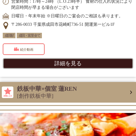
営業時間：17時～24時 （L.O.23時半） 食材の仕入れ状況により
閉店時間が早まる場合がございます
日曜日・年末年始 ※日曜日のご宴会のご相談も承ります。
〒286-0033 千葉県成田市花崎町736-51 開運第一ビル1F
成田駅
成田・富里 全て
紹介動画
詳細を見る
鉄板中華×個室 蓮REN
[創作鉄板中華]