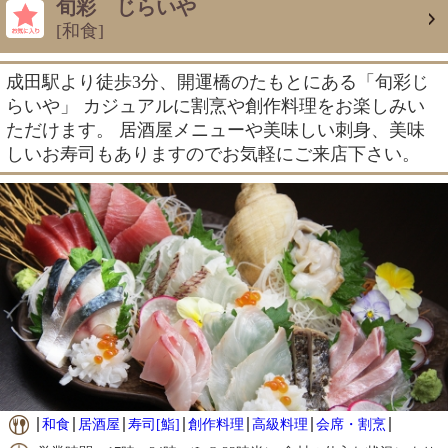
旬彩 じらいや
[和食]
成田駅より徒歩3分、開運橋のたもとにある「旬彩じ
らいや」 カジュアルに割烹や創作料理をお楽しみい
ただけます。 居酒屋メニューや美味しい刺身、美味
しいお寿司もありますのでお気軽にご来店下さい。
和食
居酒屋
寿司[鮨]
創作料理
高級料理
会席・割烹