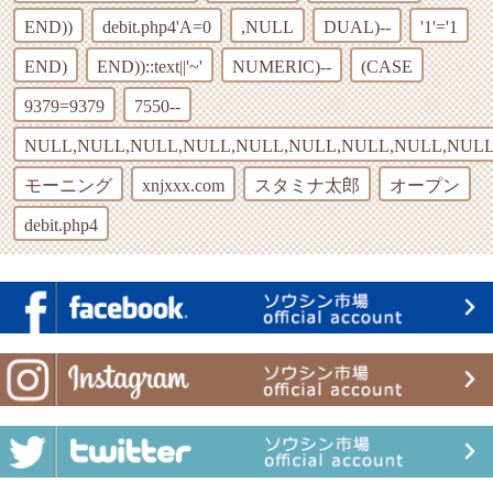
END))
debit.php4'A=0
,NULL
DUAL)--
'1'='1
END)
END))::text||'~'
NUMERIC)--
(CASE
9379=9379
7550--
NULL,NULL,NULL,NULL,NULL,NULL,NULL,NULL,NULL
モーニング
xnjxxx.com
スタミナ太郎
オープン
debit.php4