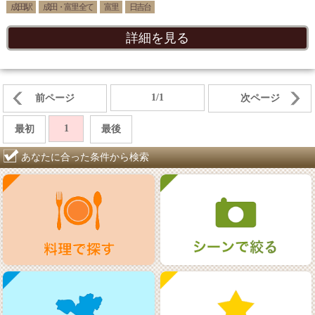
成田駅
成田・富里 全て
富里
日吉台
詳細を見る
1/1
前ページ
次ページ
1
最初
最後
あなたに合った条件から検索