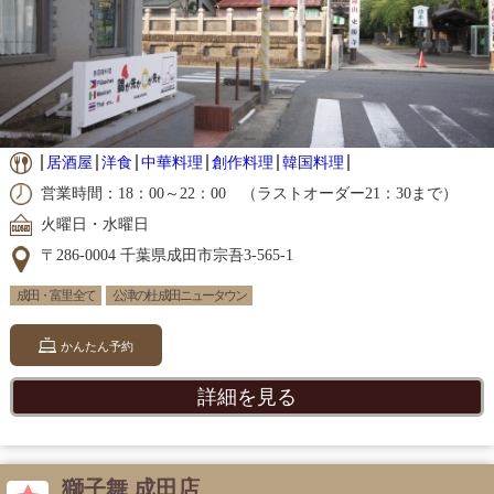
居酒屋
洋食
中華料理
創作料理
韓国料理
営業時間：18：00～22：00 （ラストオーダー21：30まで）
火曜日・水曜日
〒286-0004 千葉県成田市宗吾3-565-1
成田・富里 全て
公津の杜 成田ニュータウン
かんたん予約
詳細を見る
獅子舞 成田店