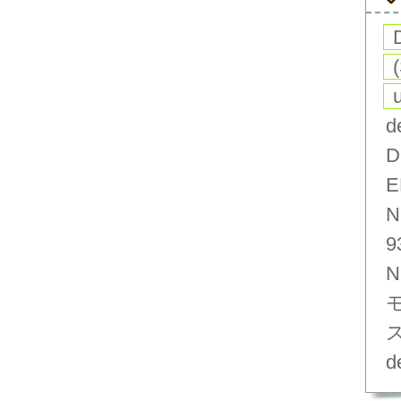
d
D
E
N
9
N
d