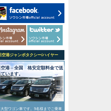
田空港ジャンボタクシー/ハイヤー
田空港⇔全国 格安定額料金で送
しています。
車大型ワゴン車です。9名様までご乗車