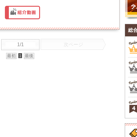
総
1/1
次ページ
最初
1
最後