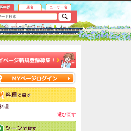
報
ワード
店名
ユーザー名
料理
選び直す