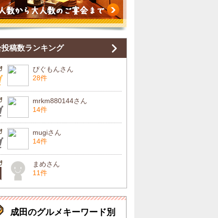
合投稿数ランキング
ぴぐもんさん
28件
mrkm880144さん
14件
mugiさん
14件
まめさん
11件
成田のグルメキーワード別