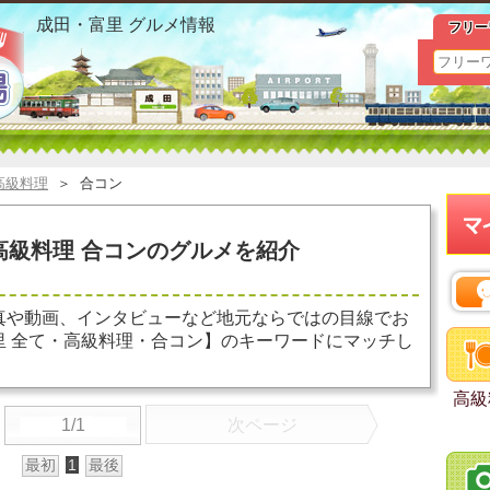
成田・富里 全て 高級料理 合コン お勧めグルメ おすすめ情
成田・富里 グルメ情報
フリー
高級料理
＞
合コン
高級料理 合コンのグルメを紹介
真や動画、インタビューなど地元ならではの目線でお
里 全て・高級料理・合コン】のキーワードにマッチし
高級
1/1
次ページ
最初
1
最後