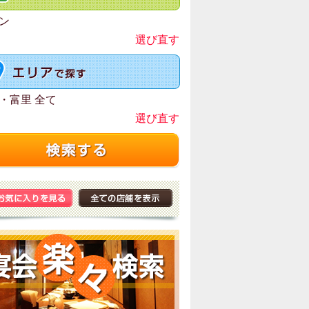
ン
選び直す
・富里 全て
選び直す