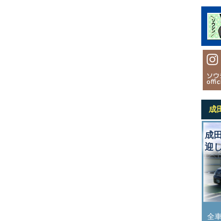
成
成
迎
全