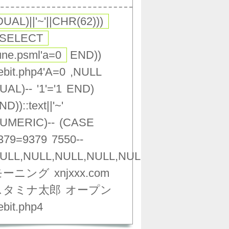
DUAL)||'~'||CHR(62)))
(SELECT
une.psml'a=0
END))
ebit.php4'A=0
,NULL
UAL)--
'1'='1
END)
ND))::text||'~'
UMERIC)--
(CASE
379=9379
7550--
ULL,NULL,NULL,NULL,NULL,NULL,NULL,NU
モーニング
xnjxxx.com
スタミナ太郎
オープン
ebit.php4