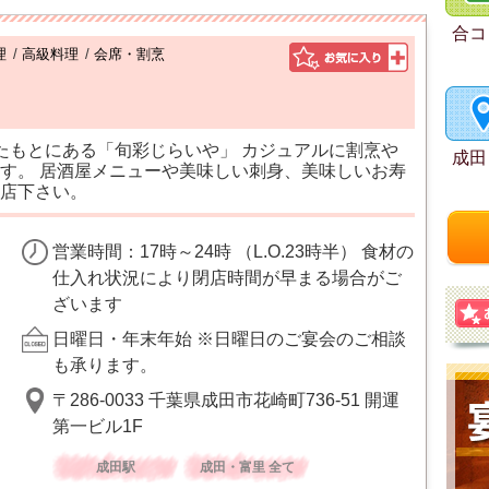
合コ
理
/
高級料理
/
会席・割烹
たもとにある「旬彩じらいや」 カジュアルに割烹や
成田
す。 居酒屋メニューや美味しい刺身、美味しいお寿
店下さい。
営業時間：17時～24時 （L.O.23時半） 食材の
仕入れ状況により閉店時間が早まる場合がご
ざいます
日曜日・年末年始 ※日曜日のご宴会のご相談
も承ります。
〒286-0033 千葉県成田市花崎町736-51 開運
第一ビル1F
成田駅
成田・富里 全て