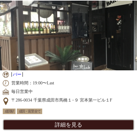
バー
営業時間：19:00〜Last
毎日営業中
〒286-0034 千葉県成田市馬橋１−９ 宮本第一ビル１F
成田駅
成田・富里 全て
詳細を見る