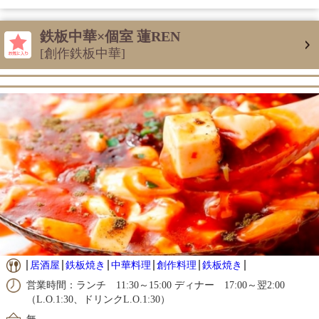
鉄板中華×個室 蓮REN
[創作鉄板中華]
居酒屋
鉄板焼き
中華料理
創作料理
鉄板焼き
営業時間：ランチ 11:30～15:00 ディナー 17:00～翌2:00
（L.O.1:30、ドリンクL.O.1:30）