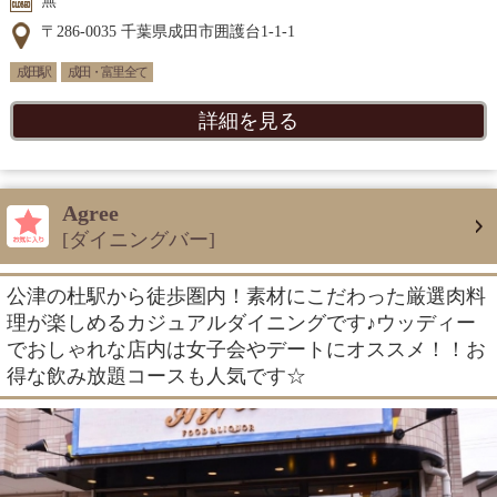
無
〒286-0035 千葉県成田市囲護台1-1-1
成田駅
成田・富里 全て
詳細を見る
Agree
[ダイニングバー]
公津の杜駅から徒歩圏内！素材にこだわった厳選肉料
理が楽しめるカジュアルダイニングです♪ウッディー
でおしゃれな店内は女子会やデートにオススメ！！お
得な飲み放題コースも人気です☆