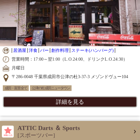
居酒屋
洋食
バー
創作料理
ステーキ(ハンバーグ)
営業時間：17:00～翌1:00（L.O.24:00、ドリンクL.O.24:30）
月曜日
〒286-0048 千葉県成田市公津の杜3-37-3 メゾンドヴュー104
成田・富里 全て
公津の杜 成田ニュータウン
詳細を見る
ATTIC Darts ＆ Sports
[スポーツバー]