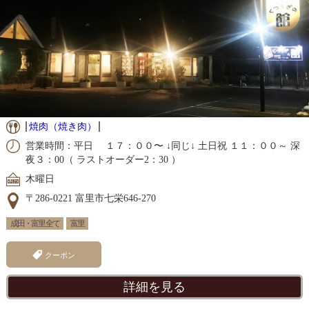
焼肉（焼き肉）
営業時間：平日 １７：００〜 ↓同じ↓ 土日祝 １１：００～ 深
夜３：00（ ラストオーダー2：30 ）
木曜日
〒286-0221 富里市七栄646-270
成田・富里 全て
富里
クーポン
詳細を見る