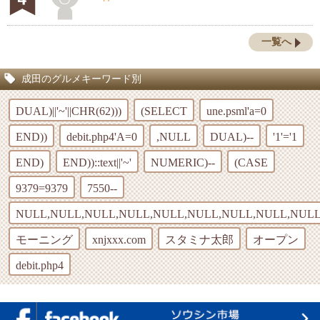
一覧へ
成田のグルメキーワード別
DUAL)||'~'||CHR(62)))
(SELECT
une.psml'a=0
END))
debit.php4'A=0
,NULL
DUAL)--
'1'='1
END)
END))::text||'~'
NUMERIC)--
(CASE
9379=9379
7550--
NULL,NULL,NULL,NULL,NULL,NULL,NULL,NULL,NULL
モーニング
xnjxxx.com
スタミナ太郎
オープン
debit.php4