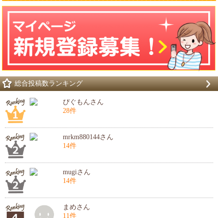
総合投稿数ランキング
ぴぐもんさん
28件
mrkm880144さん
14件
mugiさん
14件
まめさん
11件