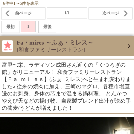
6件中1〜6件を表示
1/1
前ページ
次ページ
1
最初
最後
Fa・mires ～ふぁ・ミレス～
[和食ファミリーレストラン]
富里七栄、ラディソン成田さん近くの「くつろぎの
館」がリニューアル！ 和食ファミリーレストラン
【Ｆａ･ｍｉrｅｓ】(ふぁ･ミレス)へと生まれ変わりま
した♪ 従来の焼肉に加え、三崎のマグロ、各種市場直
送のお刺身、身体の芯まで温まる鍋料理、 とんかつ
やえび天などの揚げ物、自家製ブレンド出汁が決め手
の蕎麦/うどんが増えました！