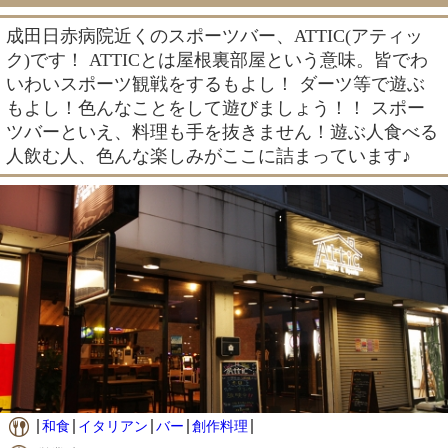
成田日赤病院近くのスポーツバー、ATTIC(アティッ
ク)です！ ATTICとは屋根裏部屋という意味。皆でわ
いわいスポーツ観戦をするもよし！ ダーツ等で遊ぶ
もよし！色んなことをして遊びましょう！！ スポー
ツバーといえ、料理も手を抜きません！遊ぶ人食べる
人飲む人、色んな楽しみがここに詰まっています♪
和食
イタリアン
バー
創作料理