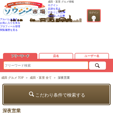
成田・富里 グルメ情報
ログイン
足跡を見る
口コミした記事
ログイン
QandAした記事
アルバムを見る
お気に入りを見る
プロフィール管理
閲覧履歴を見る
フリーワード
店名
ユーザー名
成田 グルメ TOP
＞
成田・富里 全て
＞
深夜営業
こだわり条件で検索する
深夜営業