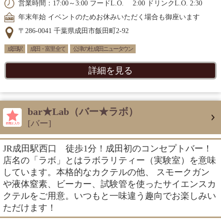
営業時間：17:00～3:00 フードL.O. 2:00 ドリンクL.O. 2:30
年末年始 イベントのためお休みいただく場合も御座います
〒286-0041 千葉県成田市飯田町2-92
成田駅
成田・富里 全て
公津の杜 成田ニュータウン
詳細を見る
bar★Lab（バー★ラボ）
[バー]
JR成田駅西口 徒歩1分！成田初のコンセプトバー！
店名の「ラボ」とはラボラリティー（実験室）を意味
しています。本格的なカクテルの他、 スモークガン
や液体窒素、ビーカー、試験管を使ったサイエンスカ
クテルをご用意。いつもと一味違う趣向でお楽しみい
ただけます！