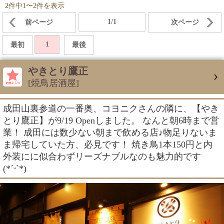
2件中1〜2件を表示
1/1
前ページ
次ページ
1
最初
最後
やきとり鷹正
[焼鳥居酒屋]
成田山裏参道の一番奥、コヨニクさんの隣に、【やき
とり鷹正】が9/19 Openしました。 なんと朝6時まで営
業！ 成田には数少ない朝まで飲める店♪物足りないま
ま帰宅していた方、必見です！ 焼き鳥1本150円と内
外装にに似合わずリーズナブルなのも魅力的です
(*ˊᵕˋ*)