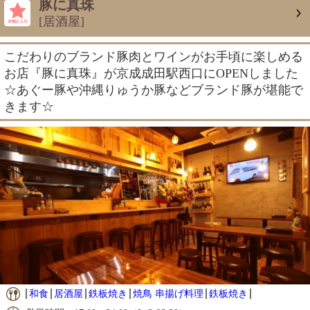
豚に真珠
[居酒屋]
こだわりのブランド豚肉とワインがお手頃に楽しめる
お店『豚に真珠』が京成成田駅西口にOPENしました
☆あぐー豚や沖縄りゅうか豚などブランド豚が堪能で
きます☆
和食
居酒屋
鉄板焼き
焼鳥 串揚げ料理
鉄板焼き