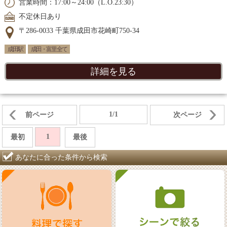
営業時間：17:00～24:00（L.O.23:30）
不定休日あり
〒286-0033 千葉県成田市花崎町750-34
成田駅
成田・富里 全て
詳細を見る
1/1
前ページ
次ページ
1
最初
最後
あなたに合った条件から検索