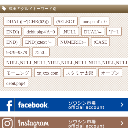
成田のグルメキーワード別
DUAL)||'~'||CHR(62)))
(SELECT
une.psml'a=0
END))
debit.php4'A=0
,NULL
DUAL)--
'1'='1
END)
END))::text||'~'
NUMERIC)--
(CASE
9379=9379
7550--
NULL,NULL,NULL,NULL,NULL,NULL,NULL,NULL,NULL
モーニング
xnjxxx.com
スタミナ太郎
オープン
debit.php4