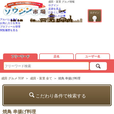
成田・富里 グルメ情報
ログイン
足跡を見る
口コミした記事
ログイン
QandAした記事
アルバムを見る
お気に入りを見る
プロフィール管理
閲覧履歴を見る
フリーワード
店名
ユーザー名
成田 グルメ TOP
＞
成田・富里 全て
＞
焼鳥 串揚げ料理
こだわり条件で検索する
焼鳥 串揚げ料理