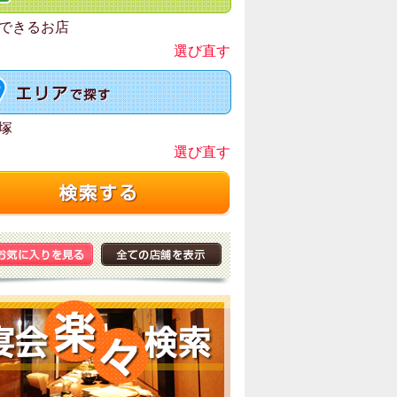
できるお店
選び直す
塚
選び直す