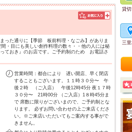
貸切
まった通りに【季節 板前料理・なごみ】がありま
三里
空間・目にも美しい創作料理の数々・・他の人には秘
っておき』のお店です。ご予約制のため お電話さ
営業時間：都合により 遅い開店、早く閉店
することもございます。１１時３０分〜 午
後２時 （ご入店） 午後12時45分 夜１７時
３０分〜 21時00分 （ご入店）1８時45分ま
で 席数に限りがございまので、ご予約制とな
ります。 必ずお問い合わせの上ご来店くださ
い。※ご来店いただいてもご案内する事がで
きません。