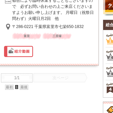
都合により臨時休業することもございますの
で 必ずお問い合わせの上ご来店くださいま
すようお願い申し上げます。 月曜日（祝祭日
問わず）火曜日月2回 他
総
〒286-0221 千葉県富里市七栄650-1832
富里
三里塚
1/1
次ページ
最初
1
最後