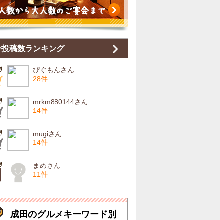
合投稿数ランキング
ぴぐもんさん
28件
mrkm880144さん
14件
mugiさん
14件
まめさん
11件
成田のグルメキーワード別