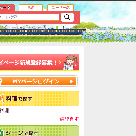
報
ワード
店名
ユーザー名
料理
選び直す