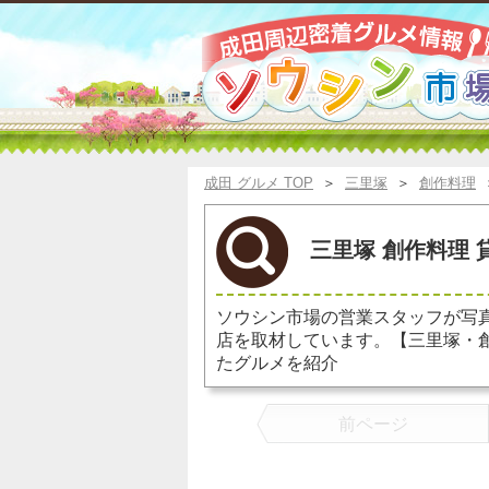
成田 グルメ TOP
＞
三里塚
＞
創作料理
三里塚 創作料理 
ソウシン市場の営業スタッフが写
店を取材しています。【三里塚・
たグルメを紹介
前ページ