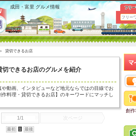
三里塚 創作料理 貸切できるお店 お勧めグルメ おすすめ情
成田・富里 グルメ情報
フリー
＞
貸切できるお店
貸切できるお店のグルメを紹介
真や動画、インタビューなど地元ならではの目線でお
創作料理・貸切できるお店】のキーワードにマッチし
創作
1/1
次ページ
最初
1
最後