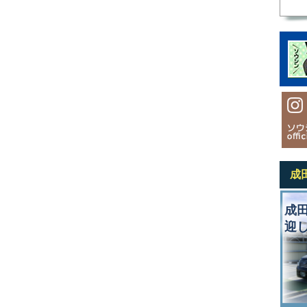
成
成
迎