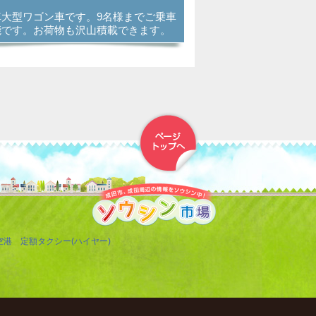
車大型ワゴン車です。9名様までご乗車
能です。お荷物も沢山積載できます。
▲トップへ戻る
空港 定額タクシー(ハイヤー)