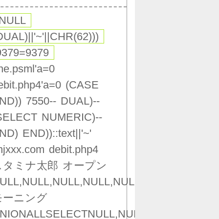
,NULL
DUAL)||'~'||CHR(62)))
9379=9379
ne.psml'a=0
ebit.php4'a=0
(CASE
ND))
7550--
DUAL)--
SELECT
NUMERIC)--
ND)
END))::text||'~'
njxxx.com
debit.php4
スタミナ太郎
オープン
ULL,NULL,NULL,NULL,NULL,NULL,NULL,NU
モーニング
NIONALLSELECTNULL,NULL,NULL,NULL,NU