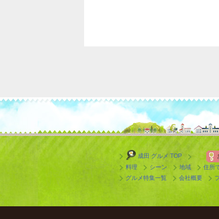
成田 グルメ TOP
料理
シーン
地域
住所
グルメ特集一覧
会社概要