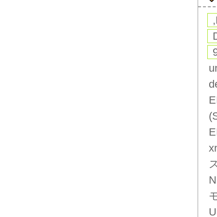
u
d
E
(
E
x
N
U