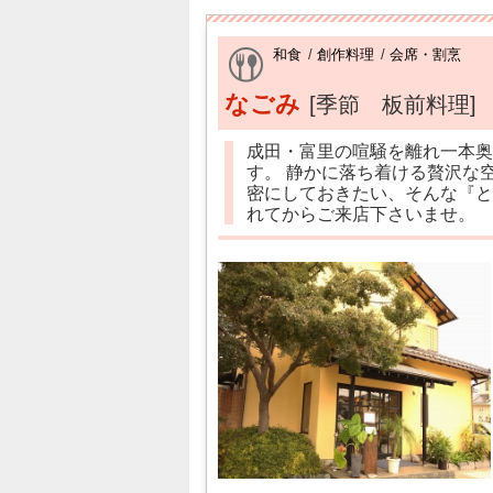
和食
/
創作料理
/
会席・割烹
なごみ
[季節 板前料理]
成田・富里の喧騒を離れ一本奥
す。 静かに落ち着ける贅沢な
密にしておきたい、そんな『と
れてからご来店下さいませ。