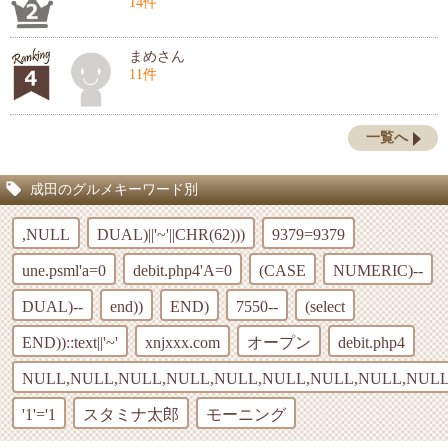
14件
まめさん
11件
一覧へ
成田のグルメキーワード別
,NULL
DUAL)||'~'||CHR(62)))
9379=9379
une.psml'a=0
debit.php4'A=0
(CASE
NUMERIC)--
DUAL)--
end))
END)
7550--
(select
END))::text||'~'
xnjxxx.com
オープン
debit.php4
NULL,NULL,NULL,NULL,NULL,NULL,NULL,NULL,NULL
'1'='1
スタミナ太郎
モーニング