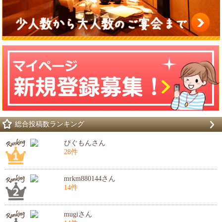
総合投稿数ランキング
ぴぐもんさん
28件
mrkm880144さん
14件
mugiさん