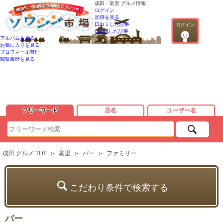
成田・富里 グルメ情報
ログイン
足跡を見る
口コミした記事
ログイン
QandAした記事
アルバムを見る
お気に入りを見る
プロフィール管理
閲覧履歴を見る
フリーワード
店名
ユーザー名
成田 グルメ TOP
＞
富里
＞
バー
＞
ファミリー
こだわり条件で検索する
バー