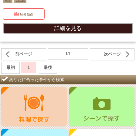
富里
日吉台
紹介動画
詳細を見る
1/1
前ページ
次ページ
1
最初
最後
あなたに合った条件から検索