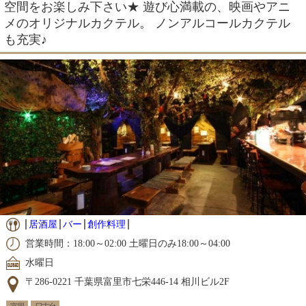
空間をお楽しみ下さい★ 遊び心満載の、映画やアニ
メのオリジナルカクテル。 ノンアルコールカクテル
も充実♪
居酒屋
バー
創作料理
営業時間：18:00～02:00 土曜日のみ18:00～04:00
水曜日
〒286-0221 千葉県富里市七栄446-14 相川ビル2F