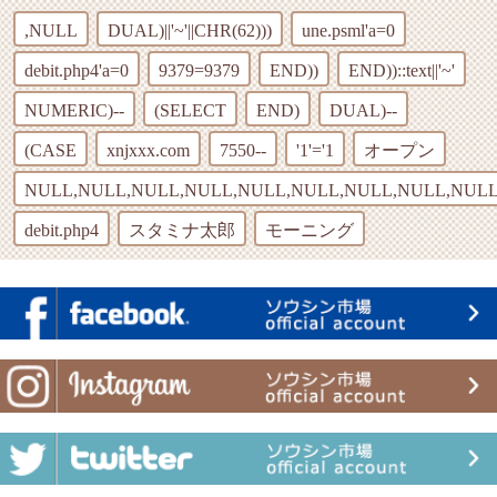
,NULL
DUAL)||'~'||CHR(62)))
une.psml'a=0
debit.php4'a=0
9379=9379
END))
END))::text||'~'
NUMERIC)--
(SELECT
END)
DUAL)--
(CASE
xnjxxx.com
7550--
'1'='1
オープン
NULL,NULL,NULL,NULL,NULL,NULL,NULL,NULL,NULL
debit.php4
スタミナ太郎
モーニング