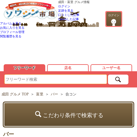
成田・富里 グルメ情報
ログイン
足跡を見る
口コミした記事
ログイン
QandAした記事
アルバムを見る
お気に入りを見る
プロフィール管理
閲覧履歴を見る
フリーワード
店名
ユーザー名
成田 グルメ TOP
＞
富里
＞
バー
＞
合コン
こだわり条件で検索する
バー