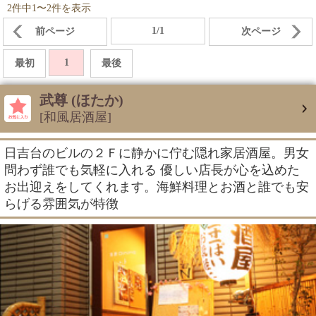
2件中1〜2件を表示
1/1
前ページ
次ページ
1
最初
最後
武尊 (ほたか)
[和風居酒屋]
日吉台のビルの２Ｆに静かに佇む隠れ家居酒屋。男女
問わず誰でも気軽に入れる 優しい店長が心を込めた
お出迎えをしてくれます。海鮮料理とお酒と誰でも安
らげる雰囲気が特徴