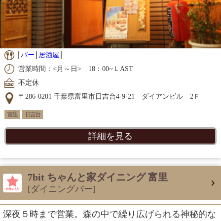
バー
居酒屋
営業時間：<月～日> 18：00~ＬAST
不定休
〒286-0201 千葉県富里市日吉台4-9-21 ダイアンビル 2Ｆ
富里
日吉台
詳細を見る
7bit ちゃんと家ダイニング 富里
[ダイニングバー]
深夜５時まで営業。森の中で繰り広げられる神秘的な