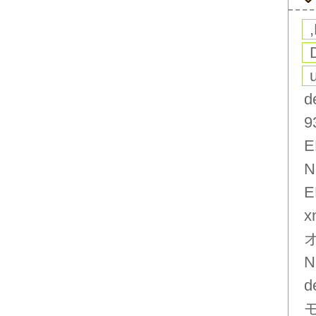
d
9
E
N
E
x
N
d