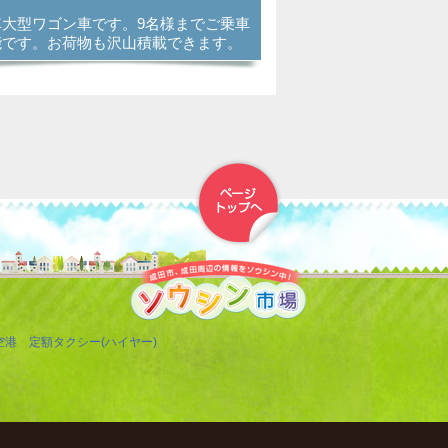
車大型ワゴン車です。9名様までご乗車
能です。お荷物も沢山積載できます。
▲トップへ戻る
空港 定額タクシー(ハイヤー)