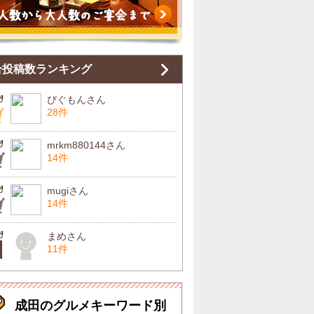
合投稿数ランキング
ぴぐもんさん
28件
mrkm880144さん
14件
mugiさん
14件
まめさん
11件
成田のグルメキーワード別