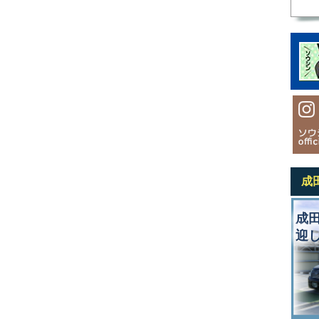
成
成
迎