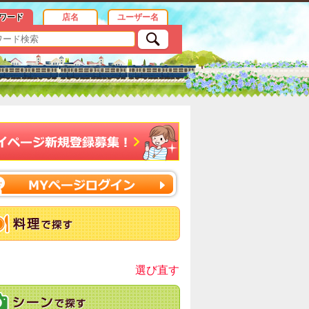
報
ワード
店名
ユーザー名
選び直す