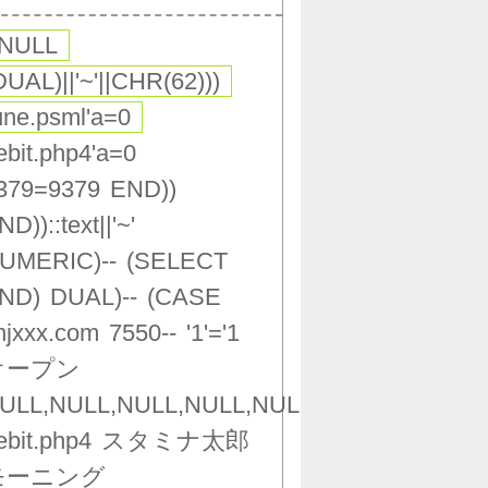
,NULL
DUAL)||'~'||CHR(62)))
une.psml'a=0
ebit.php4'a=0
379=9379
END))
ND))::text||'~'
UMERIC)--
(SELECT
ND)
DUAL)--
(CASE
njxxx.com
7550--
'1'='1
オープン
ULL,NULL,NULL,NULL,NULL,NULL,NULL,NU
ebit.php4
スタミナ太郎
モーニング