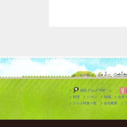
成田 グルメ TOP
料理
シーン
地域
住所
グルメ特集一覧
会社概要