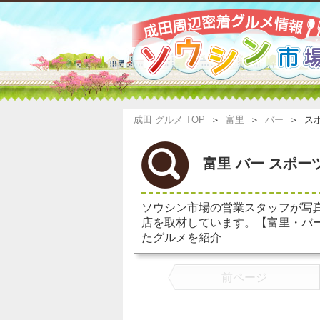
成田 グルメ TOP
＞
富里
＞
バー
＞
ス
富里 バー スポー
ソウシン市場の営業スタッフが写
店を取材しています。【富里・バ
たグルメを紹介
前ページ