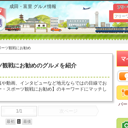
富里 バー スポーツ観戦にお勧め お勧めグルメ おすすめ情
成田・富里 グルメ情報
フリー
ポーツ観戦にお勧め
ツ観戦にお勧めのグルメを紹介
真や動画、インタビューなど地元ならではの目線でお
ー・スポーツ観戦にお勧め】のキーワードにマッチし
バー
1/1
次ページ
最初
1
最後