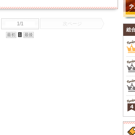
1/1
次ページ
総
最初
1
最後