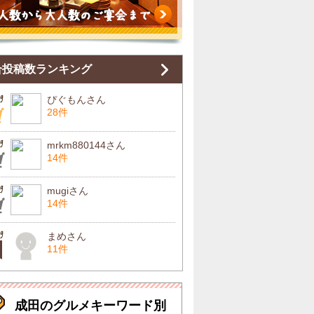
合投稿数ランキング
ぴぐもんさん
28件
mrkm880144さん
14件
mugiさん
14件
まめさん
11件
成田のグルメキーワード別