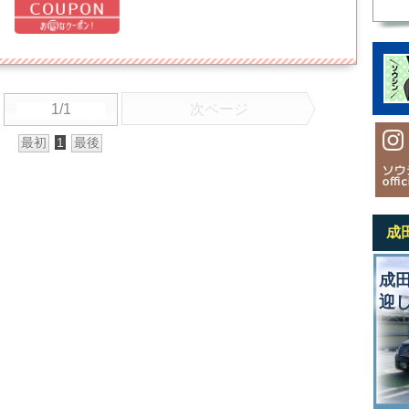
1/1
次ページ
最初
1
最後
成
成
迎