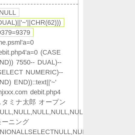
,NULL
DUAL)||'~'||CHR(62)))
9379=9379
ne.psml'a=0
ebit.php4'a=0
(CASE
ND))
7550--
DUAL)--
SELECT
NUMERIC)--
ND)
END))::text||'~'
njxxx.com
debit.php4
スタミナ太郎
オープン
ULL,NULL,NULL,NULL,NULL,NULL,NULL,NU
モーニング
NIONALLSELECTNULL,NULL,NULL,NULL,NU