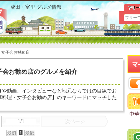
富里 中華料理 女子会お勧め店 お勧めグルメ おすすめ情報
成田・富里 グルメ情報
フリー
＞
女子会お勧め店
子会お勧め店のグルメを紹介
真や動画、インタビューなど地元ならではの目線でお
華料理・女子会お勧め店】のキーワードにマッチした
中華
1/1
次ページ
最初
1
最後