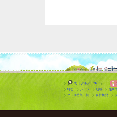
成田 グルメ TOP
料理
シーン
地域
住所
グルメ特集一覧
会社概要