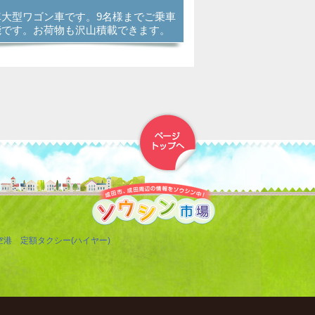
車大型ワゴン車です。9名様までご乗車
能です。お荷物も沢山積載できます。
▲トップへ戻る
空港 定額タクシー(ハイヤー)