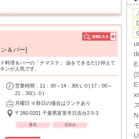
u
ン＆バー]
d
ド料理＆バーの「ナマステ」 油をできるだけ抑えて
E
キンが人気です。
(
E
営業時間：11：30～14：30(ＬＯ) 17：00～
21：30(ＬＯ)
x
月曜日 ※祭日の場合はランチあり
〒280-0201 千葉県富里市日吉台2-5-3
N
富里
日吉台
U