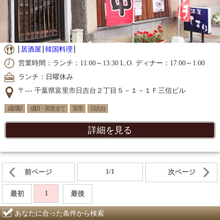
居酒屋
韓国料理
営業時間：ランチ：11:00～13:30 L.O. ディナー：17:00～1:00
ランチ：日曜休み
〒--- 千葉県富里市日吉台２丁目５－１－１Ｆ三信ビル
成田駅
成田・富里 全て
富里
日吉台
詳細を見る
1/1
前ページ
次ページ
1
最初
最後
あなたに合った条件から検索