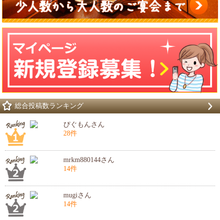
総合投稿数ランキング
ぴぐもんさん
28件
mrkm880144さん
14件
mugiさん
14件