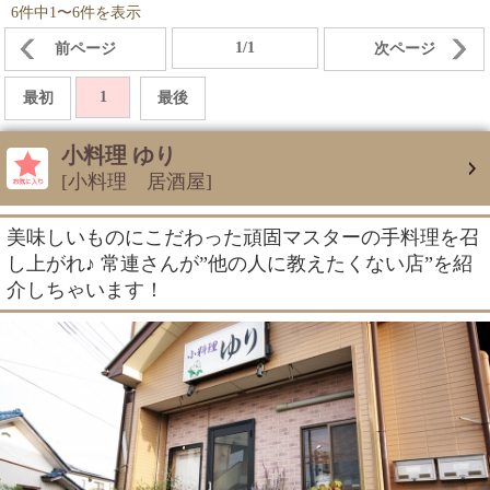
6件中1〜6件を表示
1/1
前ページ
次ページ
1
最初
最後
小料理 ゆり
[小料理 居酒屋]
美味しいものにこだわった頑固マスターの手料理を召
し上がれ♪ 常連さんが”他の人に教えたくない店”を紹
介しちゃいます！