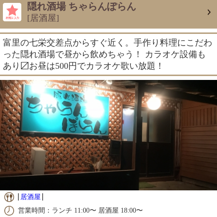
隠れ酒場 ちゃらんぽらん
[居酒屋]
富里の七栄交差点からすぐ近く。手作り料理にこだわ
った隠れ酒場で昼から飲めちゃう！ カラオケ設備も
あり〼お昼は500円でカラオケ歌い放題！
居酒屋
営業時間：ランチ 11:00〜 居酒屋 18:00〜