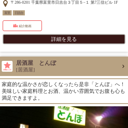
〒286-0201 千葉県富里市日吉台３丁目５−１ 第7三信ビル 1F
富里
日吉台
紹介動画
詳細を見る
居酒屋 とんぼ
[居酒屋]
家庭的な温かさが恋しくなったら是非「とんぼ」へ！
美味しい家庭料理とお酒、温かい雰囲気でお腹も心も
満足できますよ。