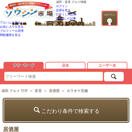
成田・富里 グルメ情報
ログイン
足跡を見る
口コミした記事
ログイン
QandAした記事
アルバムを見る
お気に入りを見る
プロフィール管理
閲覧履歴を見る
フリーワード
店名
ユーザー名
成田 グルメ TOP
＞
富里
＞
居酒屋
＞
カラオケ完備
こだわり条件で検索する
居酒屋