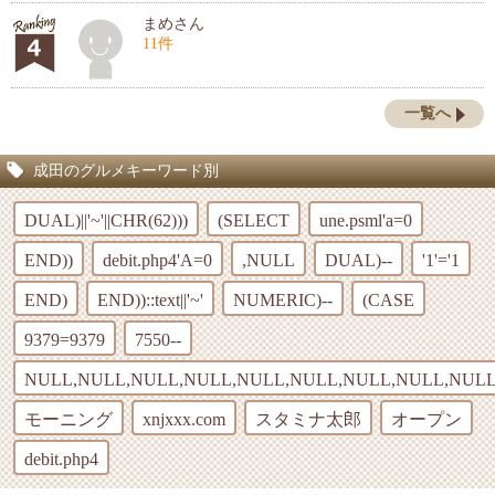
まめさん
11件
一覧へ
成田のグルメキーワード別
DUAL)||'~'||CHR(62)))
(SELECT
une.psml'a=0
END))
debit.php4'A=0
,NULL
DUAL)--
'1'='1
END)
END))::text||'~'
NUMERIC)--
(CASE
9379=9379
7550--
NULL,NULL,NULL,NULL,NULL,NULL,NULL,NULL,NULL
モーニング
xnjxxx.com
スタミナ太郎
オープン
debit.php4