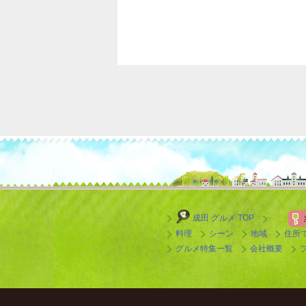
成田 グルメ TOP
料理
シーン
地域
住所
グルメ特集一覧
会社概要