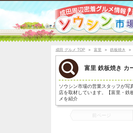
成田 グルメ TOP
＞
富里
＞
鉄板焼き
富里 鉄板焼き カ
ソウシン市場の営業スタッフが写
店を取材しています。【富里・鉄
メを紹介
前ページ