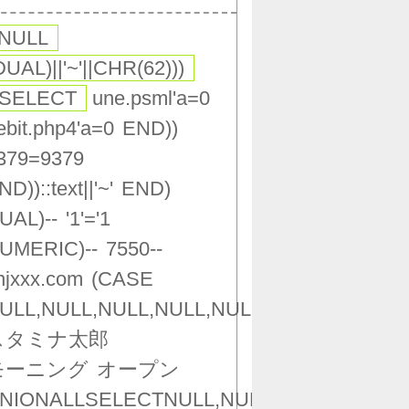
,NULL
DUAL)||'~'||CHR(62)))
(SELECT
une.psml'a=0
ebit.php4'a=0
END))
379=9379
ND))::text||'~'
END)
UAL)--
'1'='1
UMERIC)--
7550--
njxxx.com
(CASE
ULL,NULL,NULL,NULL,NULL,NULL,NULL,NU
スタミナ太郎
モーニング
オープン
NIONALLSELECTNULL,NULL,NULL,NULL,NU