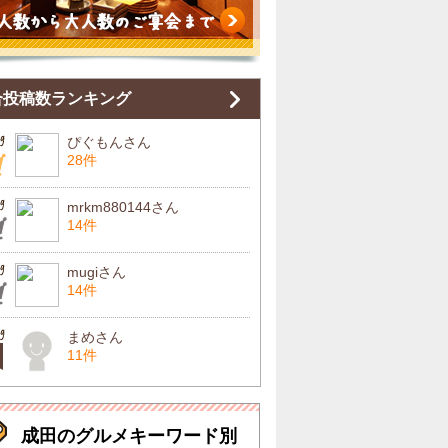
合投稿数ランキング
ぴぐもんさん
28件
mrkm880144さん
14件
mugiさん
14件
まめさん
11件
成田のグルメキーワード別