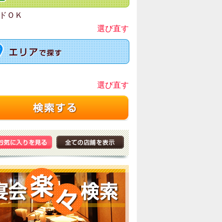
ドＯＫ
選び直す
選び直す