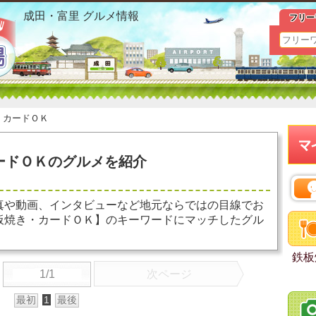
富里 鉄板焼き カードＯＫ お勧めグルメ おすすめ情報
成田・富里 グルメ情報
フリー
＞
カードＯＫ
ードＯＫのグルメを紹介
真や動画、インタビューなど地元ならではの目線でお
板焼き・カードＯＫ】のキーワードにマッチしたグル
鉄板
1/1
次ページ
最初
1
最後