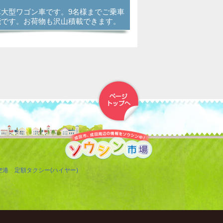
車大型ワゴン車です。9名様までご乗車
能です。お荷物も沢山積載できます。
▲トップへ戻る
空港 定額タクシー(ハイヤー)