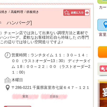
カー
板焼き
/
高級料理
/
鉄板焼き
キ ハンバーグ]
）チェーン店では決して出来ない調理方法と素材で
富里
ハンバーグ。柔軟なお客様対応自ら吟味した の専門
この辺りでは珍しい空間造りですよ♪
営業時間：ランチタイム １１：３０～１４：
００ （ラストオーダー13：30） ディナータイ
ム １8：００～２２：００ （ラストオーダー2
１：00）
木曜日
〒286-0221 千葉県富里市七栄６４７－１２１
富里
日吉台