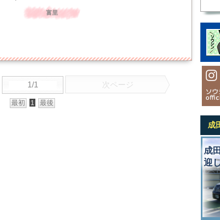
富里
1/1
次ページ
最初
1
最後
成
成
迎