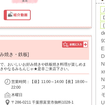
富里
d
9
E
好み焼き・鉄板]
D
N
で、おいしいお好み焼きや鉄板焼き料理が楽しめま
きやなるみもんじゃ★是非ご来店下さい。
x
N
営業時間：【昼】11:00～14:00【夜】18:00～
22:00
木曜日
U
〒286-0211 千葉県富里市御料1028-1