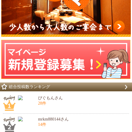
総合投稿数ランキング
ぴぐもんさん
28件
mrkm880144さん
14件