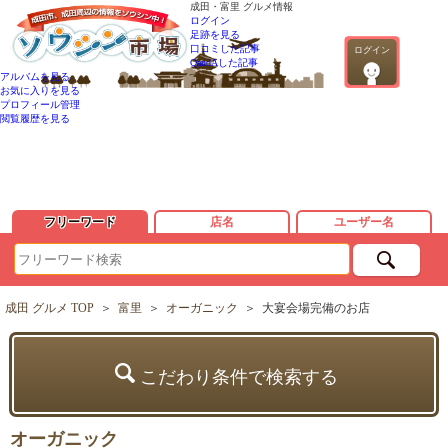
成田・富里 グルメ情報
ログイン
足跡を見る
口コミした記事
ログイン
QandAした記事
アルバムを見る
お気に入りを見る
プロフィール管理
閲覧履歴を見る
フリーワード
店名
ユーザー名
成田 グルメ TOP
＞
富里
＞
オーガニック
＞
大宴会場完備のお店
こだわり条件で検索する
オーガニック