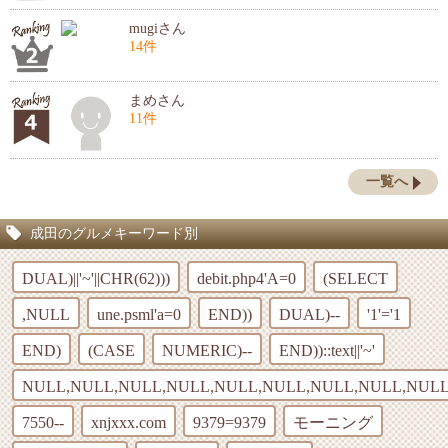
mugiさん
14件
まめさん
11件
一覧へ
成田のグルメキーワード別
DUAL)||'~'||CHR(62)))
debit.php4'A=0
(SELECT
,NULL
une.psml'a=0
END))
DUAL)--
'1'='1
END)
(CASE
NUMERIC)--
END))::text||'~'
NULL,NULL,NULL,NULL,NULL,NULL,NULL,NULL,NULL
7550--
xnjxxx.com
9379=9379
モーニング