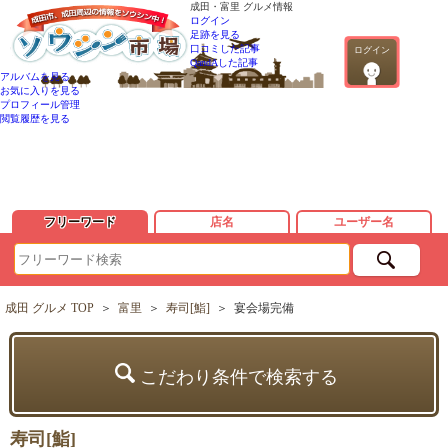
成田・富里 グルメ情報
ログイン
足跡を見る
口コミした記事
ログイン
QandAした記事
アルバムを見る
お気に入りを見る
プロフィール管理
閲覧履歴を見る
フリーワード
店名
ユーザー名
成田 グルメ TOP
＞
富里
＞
寿司[鮨]
＞
宴会場完備
こだわり条件で検索する
寿司[鮨]