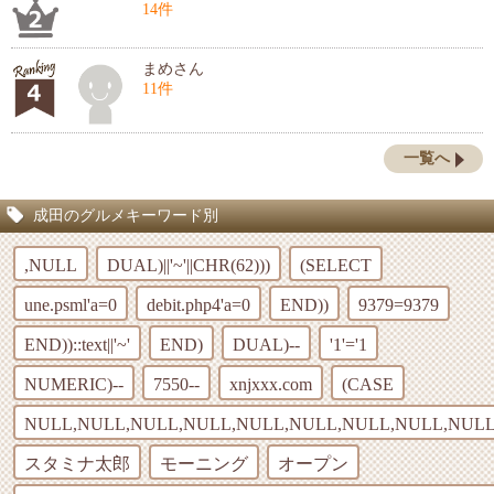
14件
まめさん
11件
一覧へ
成田のグルメキーワード別
,NULL
DUAL)||'~'||CHR(62)))
(SELECT
une.psml'a=0
debit.php4'a=0
END))
9379=9379
END))::text||'~'
END)
DUAL)--
'1'='1
NUMERIC)--
7550--
xnjxxx.com
(CASE
NULL,NULL,NULL,NULL,NULL,NULL,NULL,NULL,NULL
スタミナ太郎
モーニング
オープン