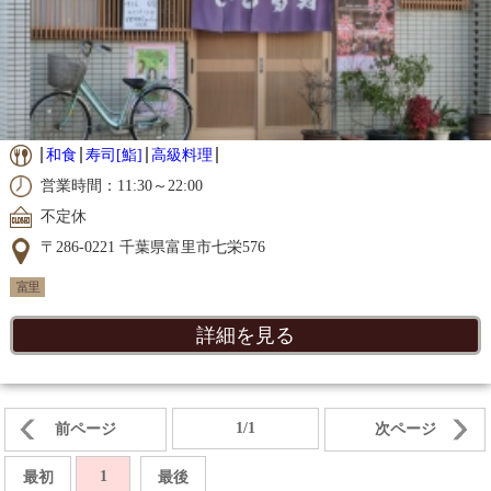
和食
寿司[鮨]
高級料理
営業時間：11:30～22:00
不定休
〒286-0221 千葉県富里市七栄576
富里
詳細を見る
1/1
前ページ
次ページ
1
最初
最後