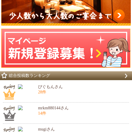
総合投稿数ランキング
ぴぐもんさん
28件
mrkm880144さん
14件
mugiさん