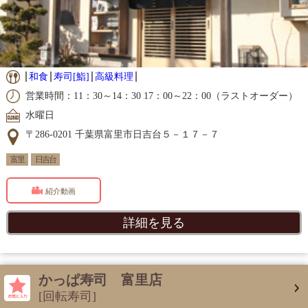
和食
寿司[鮨]
高級料理
営業時間：11：30～14：30 17：00～22：00（ラストオーダー）
水曜日
〒286-0201 千葉県富里市日吉台５－１７－７
富里
日吉台
紹介動画
詳細を見る
かっぱ寿司 富里店
[回転寿司]