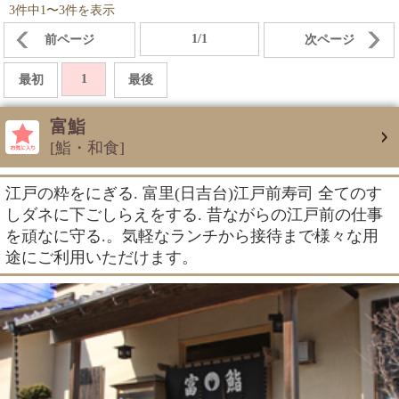
3件中1〜3件を表示
1/1
前ページ
次ページ
1
最初
最後
富鮨
[鮨・和食]
江戸の粋をにぎる. 富里(日吉台)江戸前寿司 全てのす
しダネに下ごしらえをする. 昔ながらの江戸前の仕事
を頑なに守る.。気軽なランチから接待まで様々な用
途にご利用いただけます。