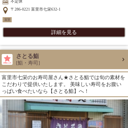
不定休
〒286-0221 富里市七栄632-1
富里
詳細を見る
さとる鮨
[鮨・寿司]
富里市七栄のお寿司屋さん★さとる鮨では旬の素材を
こだわりで提供いたします。 美味しい寿司をお腹い
っぱい食べたいなら【さとる鮨】へ！