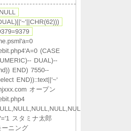
,NULL
DUAL)||'~'||CHR(62)))
9379=9379
ne.psml'a=0
ebit.php4'A=0
(CASE
UMERIC)--
DUAL)--
nd))
END)
7550--
select
END))::text||'~'
njxxx.com
オープン
ebit.php4
ULL,NULL,NULL,NULL,NULL,NULL,NULL,NU
'='1
スタミナ太郎
モーニング