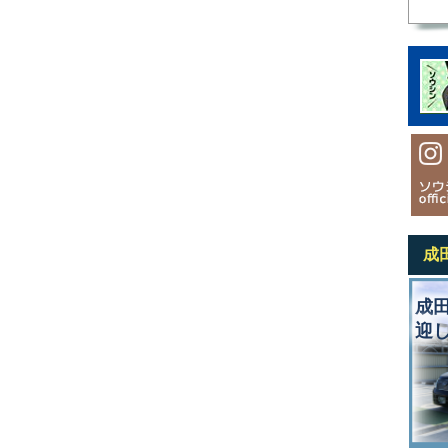
成
成
迎