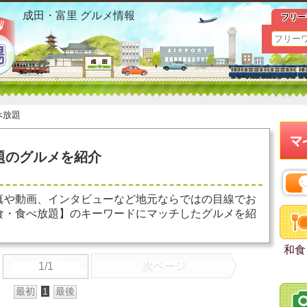
富里 和食 食べ放題 お勧めグルメ おすすめ情報
成田・富里 グルメ情報
フリー
べ放題
題のグルメを紹介
真や動画、インタビューなど地元ならではの目線でお
食・食べ放題】のキーワードにマッチしたグルメを紹
和食
1/1
次ページ
最初
1
最後