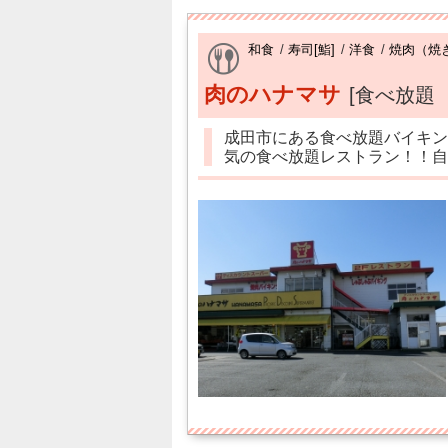
和食
/
寿司[鮨]
/
洋食
/
焼肉（焼
肉のハナマサ
[食べ放題
成田市にある食べ放題バイキン
気の食べ放題レストラン！！自