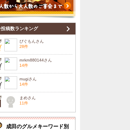
合投稿数ランキング
ぴぐもんさん
28件
mrkm880144さん
14件
mugiさん
14件
まめさん
11件
成田のグルメキーワード別