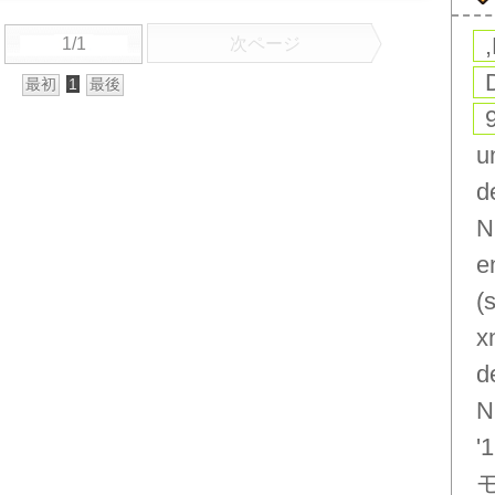
1/1
次ページ
最初
1
最後
u
d
N
e
(
x
d
N
'1