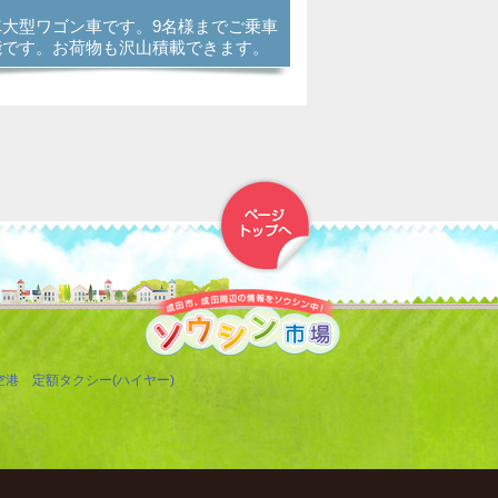
車大型ワゴン車です。9名様までご乗車
能です。お荷物も沢山積載できます。
▲トップへ戻る
空港 定額タクシー(ハイヤー)