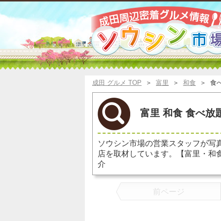
成田 グルメ TOP
＞
富里
＞
和食
＞
食
富里 和食 食べ放
ソウシン市場の営業スタッフが写
店を取材しています。【富里・和
介
前ページ