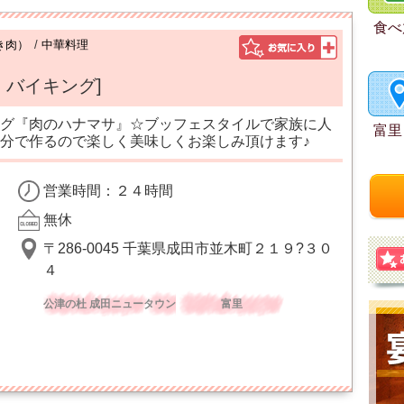
食べ
き肉）
/
中華料理
 バイキング]
グ『肉のハナマサ』☆ブッフェスタイルで家族に人
富里
分で作るので楽しく美味しくお楽しみ頂けます♪
営業時間：２４時間
無休
〒286-0045 千葉県成田市並木町２１９?３０
４
公津の杜 成田ニュータウン
富里