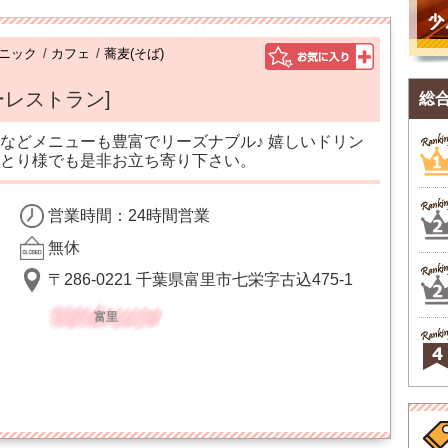
ニック
/
カフェ
/
蕎麦(そば)
ーレストラン]
総
などメニューも豊富でリーズナブル♪ 嬉しいドリン
とり様でも是非お立ち寄り下さい。
営業時間：24時間営業
無休
〒286-0221 千葉県富里市七栄字古込475-1
富里