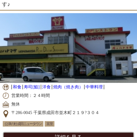
す♪
和食
寿司[鮨]
洋食
焼肉（焼き肉）
中華料理
営業時間：２４時間
無休
〒286-0045 千葉県成田市並木町２１９?３０４
公津の杜 成田ニュータウン
富里