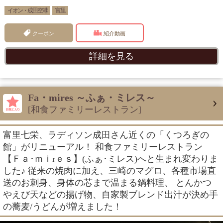
イオン・成田空港
富里
クーポン
紹介動画
詳細を見る
Fa・mires ～ふぁ・ミレス～
[和食ファミリーレストラン]
富里七栄、ラディソン成田さん近くの「くつろぎの
館」がリニューアル！ 和食ファミリーレストラン
【Ｆａ･ｍｉrｅｓ】(ふぁ･ミレス)へと生まれ変わりま
した♪ 従来の焼肉に加え、三崎のマグロ、各種市場直
送のお刺身、身体の芯まで温まる鍋料理、 とんかつ
やえび天などの揚げ物、自家製ブレンド出汁が決め手
の蕎麦/うどんが増えました！