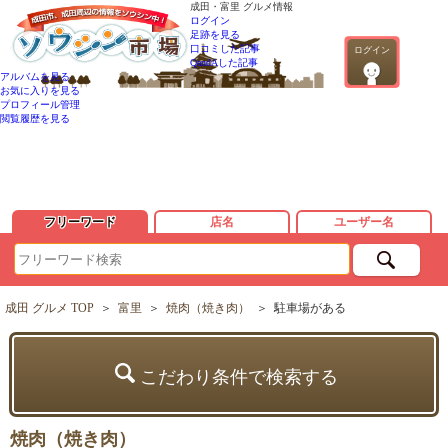
成田・富里 グルメ情報
ログイン
足跡を見る
口コミした記事
ログイン
QandAした記事
アルバムを見る
お気に入りを見る
プロフィール管理
閲覧履歴を見る
フリーワード
店名
ユーザー名
成田 グルメ TOP
＞
富里
＞
焼肉（焼き肉）
＞
駐車場がある
こだわり条件で検索する
焼肉（焼き肉）