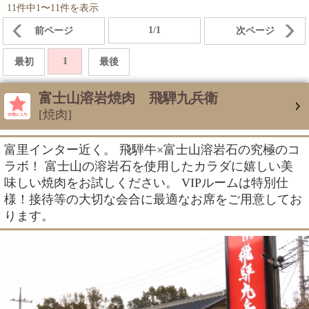
11件中1〜11件を表示
1/1
前ページ
次ページ
1
最初
最後
富士山溶岩焼肉 飛騨九兵衛
[焼肉]
富里インター近く。 飛騨牛×富士山溶岩石の究極のコ
ラボ！ 富士山の溶岩石を使用したカラダに嬉しい美
味しい焼肉をお試しください。 VIPルームは特別仕
様！接待等の大切な会合に最適なお席をご用意してお
ります。