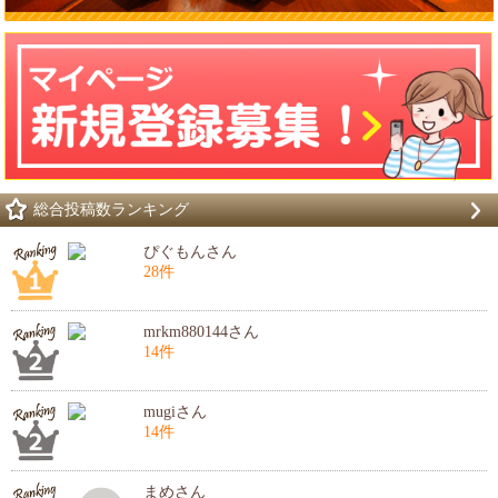
総合投稿数ランキング
ぴぐもんさん
28件
mrkm880144さん
14件
mugiさん
14件
まめさん