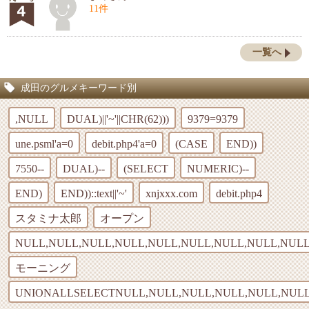
11件
一覧へ
成田のグルメキーワード別
,NULL
DUAL)||'~'||CHR(62)))
9379=9379
une.psml'a=0
debit.php4'a=0
(CASE
END))
7550--
DUAL)--
(SELECT
NUMERIC)--
END)
END))::text||'~'
xnjxxx.com
debit.php4
スタミナ太郎
オープン
NULL,NULL,NULL,NULL,NULL,NULL,NULL,NULL,NULL
モーニング
UNIONALLSELECTNULL,NULL,NULL,NULL,NULL,NULL