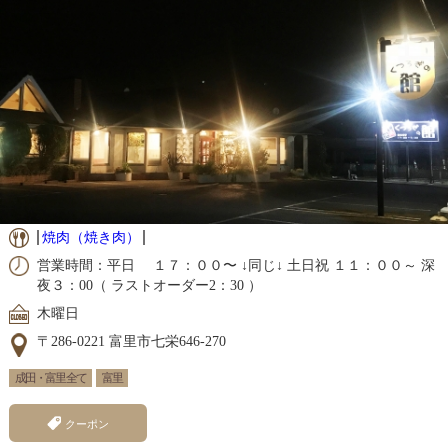
焼肉（焼き肉）
営業時間：平日 １７：００〜 ↓同じ↓ 土日祝 １１：００～ 深
夜３：00（ ラストオーダー2：30 ）
木曜日
〒286-0221 富里市七栄646-270
成田・富里 全て
富里
クーポン