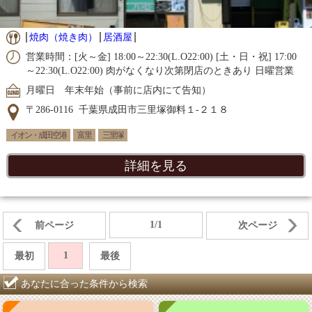
焼肉（焼き肉）
居酒屋
営業時間：[火～金] 18:00～22:30(L.O22:00) [土・日・祝] 17:00
～22:30(L.O22:00) 肉がなくなり次第閉店のときあり 日曜営業
月曜日 年末年始（事前に店内にて告知）
〒286-0116 千葉県成田市三里塚御料１-２１８
イオン・成田空港
富里
三里塚
詳細を見る
1/1
前ページ
次ページ
1
最初
最後
あなたに合った条件から検索