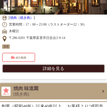
焼肉（焼き肉）
営業時間：17：00～23:00（ラストオーダー22：30）
木曜日
〒286-0201 千葉県富里市日吉台2-9-14
富里
紹介動画
詳細を見る
焼肉 味道園
[焼き肉]
創業（昭和48年）以来40年以上。 お客様より"成田市