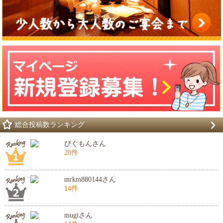
総合投稿数ランキング
ぴぐもんさん
28件
mrkm880144さん
14件
mugiさん