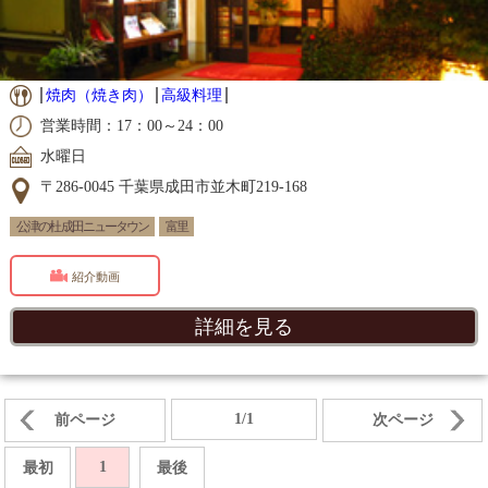
焼肉（焼き肉）
高級料理
営業時間：17：00～24：00
水曜日
〒286-0045 千葉県成田市並木町219-168
公津の杜 成田ニュータウン
富里
紹介動画
詳細を見る
1/1
前ページ
次ページ
1
最初
最後