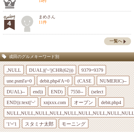
14件
まめさん
11件
一覧へ
成田のグルメキーワード別
,NULL
DUAL)||'~'||CHR(62)))
9379=9379
une.psml'a=0
debit.php4'A=0
(CASE
NUMERIC)--
DUAL)--
end))
END)
7550--
(select
END))::text||'~'
xnjxxx.com
オープン
debit.php4
NULL,NULL,NULL,NULL,NULL,NULL,NULL,NULL,NULL
'1'='1
スタミナ太郎
モーニング