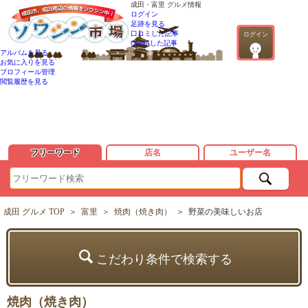
成田・富里 グルメ情報
ログイン
足跡を見る
口コミした記事
ログイン
QandAした記事
アルバムを見る
お気に入りを見る
プロフィール管理
閲覧履歴を見る
フリーワード
店名
ユーザー名
成田 グルメ TOP
＞
富里
＞
焼肉（焼き肉）
＞
野菜の美味しいお店
こだわり条件で検索する
焼肉（焼き肉）