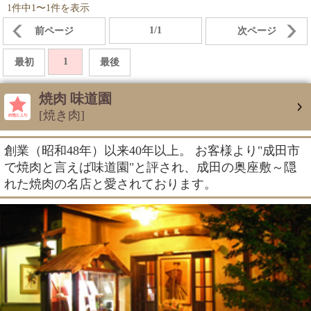
1件中1〜1件を表示
1/1
前ページ
次ページ
1
最初
最後
焼肉 味道園
[焼き肉]
創業（昭和48年）以来40年以上。 お客様より"成田市
で焼肉と言えば味道園"と評され、成田の奥座敷～隠
れた焼肉の名店と愛されております。